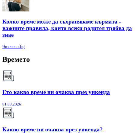
Колко време може да съхраняваме кърмата -
важните правила, които всеки родител трябва да
знае
9meseca.bg
Времето
Ето какво време ни очаква през уикенда
01.08.2026
Какво време ни очаква през уикенда?