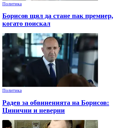
Политика
Борисов щял да стане пак премиер,
когато поискал
Политика
Радев за обвиненията на Борисов:
Цинични и неверни