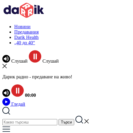
Новини
Предавания
Darik Health
„40 до 40“
Слушай
Слушай
Дарик радио - предаване на живо!
00:00
Гледай