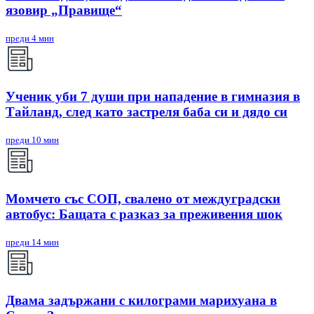
язовир „Правище“
преди 4 мин
Ученик уби 7 души при нападение в гимназия в
Тайланд, след като застреля баба си и дядо си
преди 10 мин
Mомчето със СОП, свалено от междуградски
автобус: Бащата с разказ за преживения шок
преди 14 мин
Двама задържани с килограми марихуана в