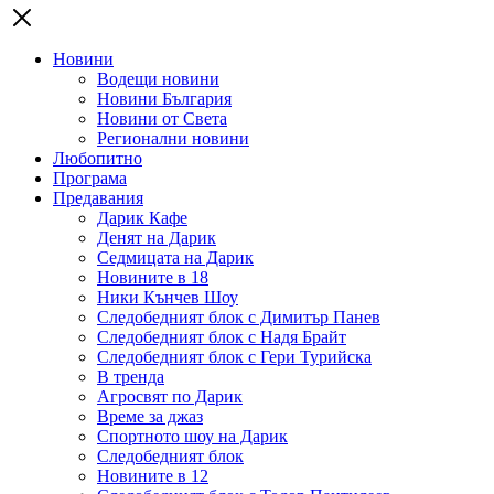
Новини
Водещи новини
Новини България
Новини от Света
Регионални новини
Любопитно
Програма
Предавания
Дарик Кафе
Денят на Дарик
Седмицата на Дарик
Новините в 18
Ники Кънчев Шоу
Следобедният блок с Димитър Панев
Следобедният блок с Надя Брайт
Следобедният блок с Гери Турийска
В тренда
Агросвят по Дарик
Време за джаз
Спортното шоу на Дарик
Следобедният блок
Новините в 12