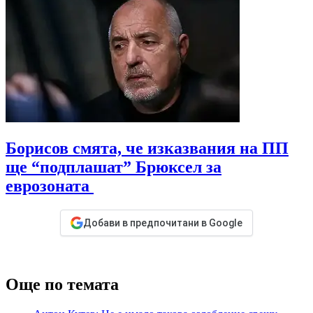
Борисов смята, че изказвания на ПП
ще “подплашат” Брюксел за
еврозоната
Добави в предпочитани в Google
Още по темата