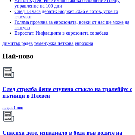
Антон Кутев: Не е имало такова озлобление срещу
управление на 100 дни
След 13 часа дебати: Бюджет 2026 е готов, утре го
гласуват
Голяма промяна за еврозоната, всеки от нас ще може да
гласува
Евростат: Инфлацията в еврозоната се забавя
димитър радев
теменужка петкова
еврозона
Най-ново
След стрелба беше счупено стъкло на тролейбус с
пътници в Плевен
преди 1 мин
Спасиха дете, изпаднало в беда във водите на