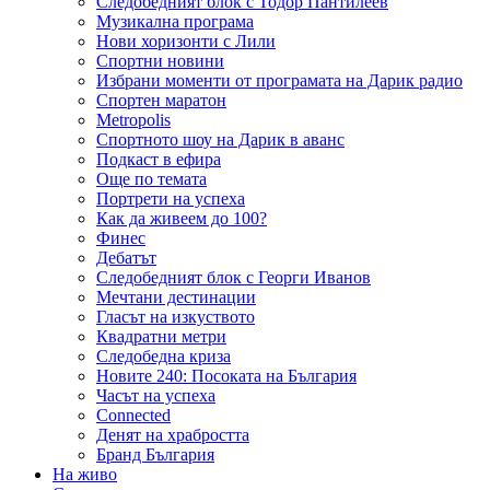
Следобедният блок с Тодор Пантилеев
Музикална програма
Нови хоризонти с Лили
Спортни новини
Избрани моменти от програмата на Дарик радио
Спортен маратон
Metropolis
Спортното шоу на Дарик в аванс
Подкаст в ефира
Още по темата
Портрети на успеха
Как да живеем до 100?
Финес
Дебатът
Следобедният блок с Георги Иванов
Мечтани дестинации
Гласът на изкуството
Квадратни метри
Следобедна криза
Новите 240: Посоката на България
Часът на успеха
Connected
Денят на храбростта
Бранд България
На живо