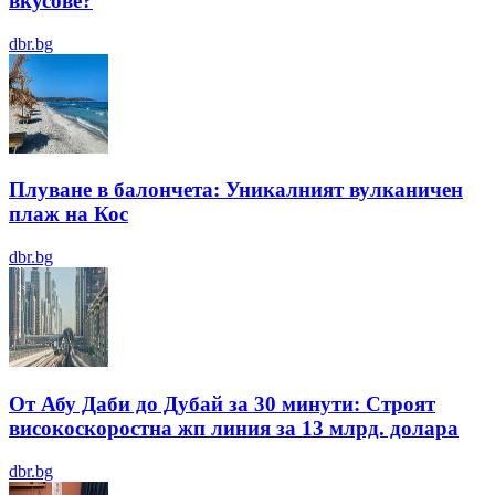
вкусове?
dbr.bg
Плуване в балончета: Уникалният вулканичен
плаж на Кос
dbr.bg
От Абу Даби до Дубай за 30 минути: Строят
високоскоростна жп линия за 13 млрд. долара
dbr.bg