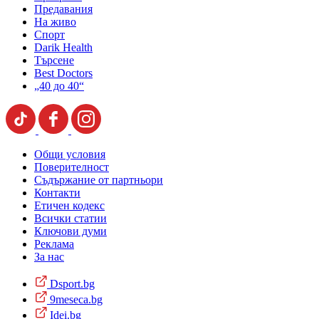
Предавания
На живо
Спорт
Darik Health
Търсене
Best Doctors
„40 до 40“
Общи условия
Поверителност
Съдържание от партньори
Контакти
Етичен кодекс
Всички статии
Ключови думи
Реклама
За нас
Dsport.bg
9meseca.bg
Idei.bg