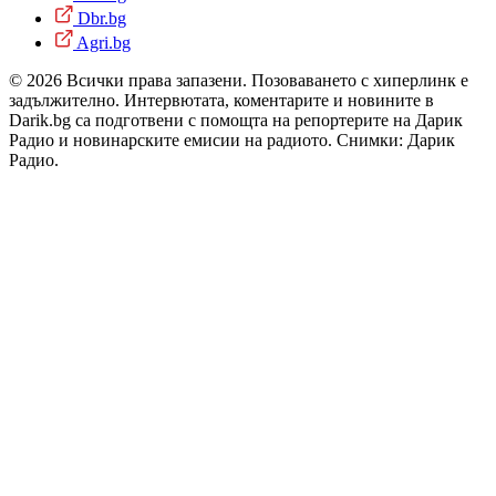
Dbr.bg
Agri.bg
© 2026 Всички права запазени. Позоваването с хиперлинк е
задължително. Интервютата, коментарите и новините в
Darik.bg са подготвени с помощта на репортерите на Дарик
Радио и новинарските емисии на радиото. Снимки: Дарик
Радио.