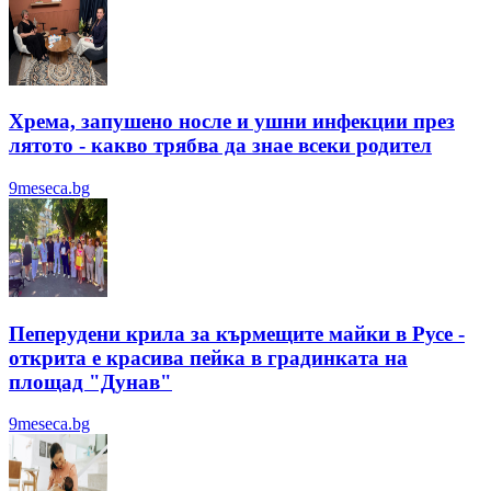
Хрема, запушено носле и ушни инфекции през
лятотo - какво трябва да знае всеки родител
9meseca.bg
Пеперудени крила за кърмещите майки в Русе -
открита е красива пейка в градинката на
площад "Дунав"
9meseca.bg