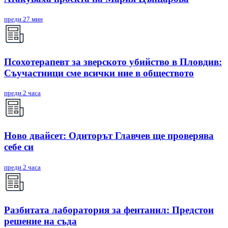
преди 27 мин
Псохотерапевт за зверското убийство в Пловдив:
Съучастници сме всички ние в обществото
преди 2 часа
Ново двайсет: Одиторът Главчев ще проверява
себе си
преди 2 часа
Разбитата лаборатория за фентанил: Предстои
решение на съда