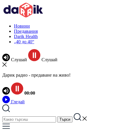
Новини
Предавания
Darik Health
„40 до 40“
Слушай
Слушай
Дарик радио - предаване на живо!
00:00
Гледай