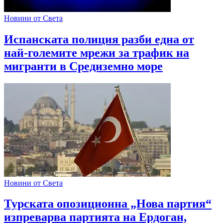
Новини от Света
Испанската полиция разби една от
най-големите мрежи за трафик на
мигранти в Средиземно море
Новини от Света
Турската опозиционна „Нова партия“
изпреварва партията на Ердоган,