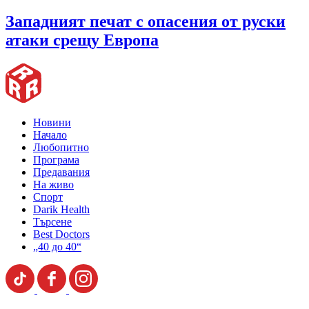
Западният печат с опасения от руски
атаки срещу Европа
Новини
Начало
Любопитно
Програма
Предавания
На живо
Спорт
Darik Health
Търсене
Best Doctors
„40 до 40“