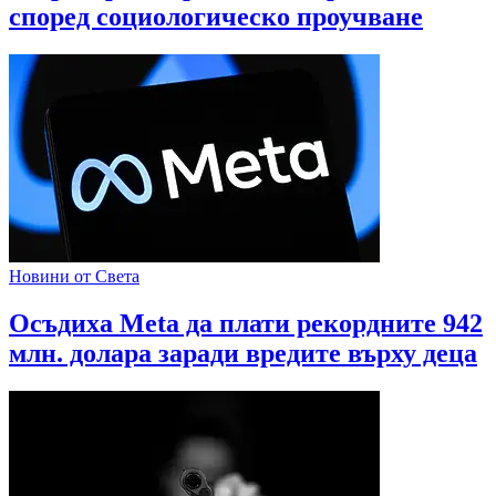
според социологическо проучване
Новини от Света
Осъдиха Meta да плати рекордните 942
млн. долара заради вредите върху деца