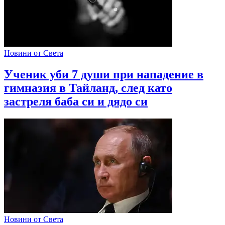
Новини от Света
Ученик уби 7 души при нападение в
гимназия в Тайланд, след като
застреля баба си и дядо си
Новини от Света