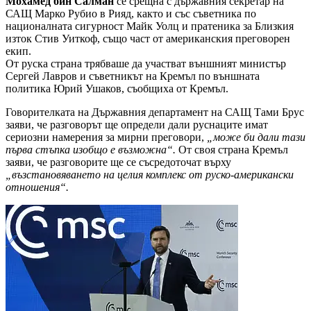
Мохамед бин Салман
се срещна с държавния секретар на
САЩ Марко Рубио в Рияд, както и със съветника по
националната сигурност Майк Уолц и пратеника за Близкия
изток Стив Уиткоф, също част от американския преговорен
екип.
От руска страна трябваше да участват външният министър
Сергей Лавров и съветникът на Кремъл по външната
политика Юрий Ушаков, съобщиха от Кремъл.
Говорителката на Държавния департамент на САЩ Тами Брус
заяви, че разговорът ще определи дали руснаците имат
сериозни намерения за мирни преговори,
„може би дали тази
първа стъпка изобщо е възможна“.
От своя страна Кремъл
заяви, че разговорите ще се съсредоточат върху
„възстановяването на целия комплекс от руско-американски
отношения“.