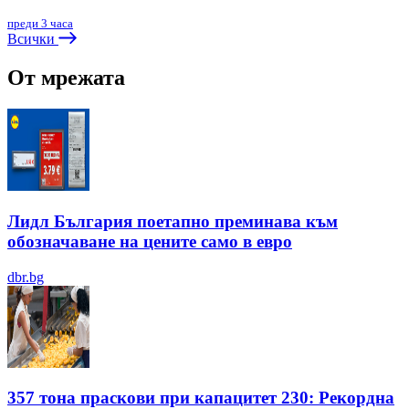
преди 3 часа
Всички
От мрежата
Лидл България поетапно преминава към
обозначаване на цените само в евро
dbr.bg
357 тона праскови при капацитет 230: Рекордна