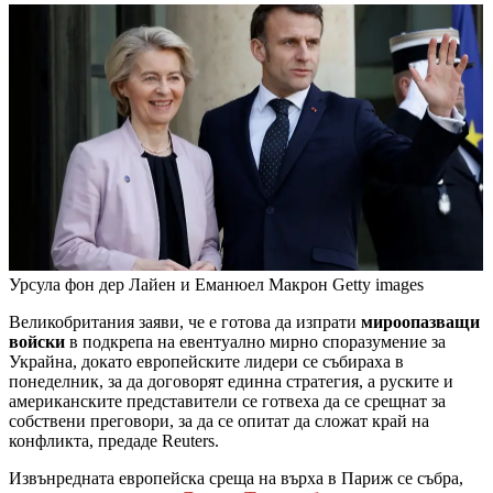
Урсула фон дер Лайен и Еманюел Макрон
Getty images
Великобритания заяви, че е готова да изпрати
мироопазващи
войски
в подкрепа на евентуално мирно споразумение за
Украйна, докато европейските лидери се събираха в
понеделник, за да договорят единна стратегия, а руските и
американските представители се готвеха да се срещнат за
собствени преговори, за да се опитат да сложат край на
конфликта, предаде Reuters.
Извънредната европейска среща на върха в Париж се събра,