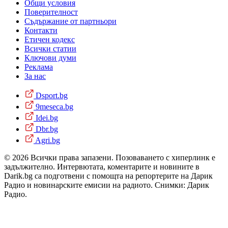
Общи условия
Поверителност
Съдържание от партньори
Контакти
Етичен кодекс
Всички статии
Ключови думи
Реклама
За нас
Dsport.bg
9meseca.bg
Idei.bg
Dbr.bg
Agri.bg
© 2026 Всички права запазени. Позоваването с хиперлинк е
задължително. Интервютата, коментарите и новините в
Darik.bg са подготвени с помощта на репортерите на Дарик
Радио и новинарските емисии на радиото. Снимки: Дарик
Радио.