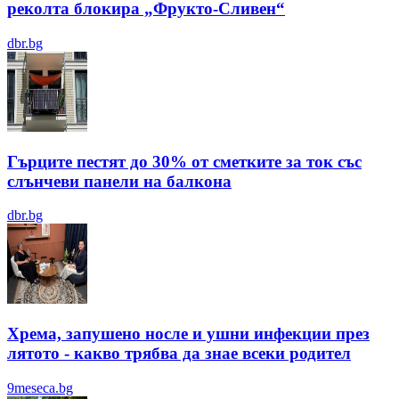
реколта блокира „Фрукто-Сливен“
dbr.bg
Гърците пестят до 30% от сметките за ток със
слънчеви панели на балкона
dbr.bg
Хрема, запушено носле и ушни инфекции през
лятотo - какво трябва да знае всеки родител
9meseca.bg