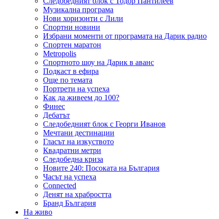
Следобедният блок с Тодор Пантилеев
Музикална програма
Нови хоризонти с Лили
Спортни новини
Избрани моменти от програмата на Дарик радио
Спортен маратон
Metropolis
Спортното шоу на Дарик в аванс
Подкаст в ефира
Още по темата
Портрети на успеха
Как да живеем до 100?
Финес
Дебатът
Следобедният блок с Георги Иванов
Мечтани дестинации
Гласът на изкуството
Квадратни метри
Следобедна криза
Новите 240: Посоката на България
Часът на успеха
Connected
Денят на храбростта
Бранд България
На живо