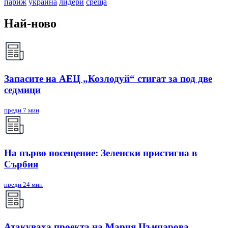
париж
украйна
лидери
среща
Най-ново
Запасите на АЕЦ „Козлодуй“ стигат за под две
седмици
преди 7 мин
На първо посещение: Зеленски пристигна в
Сърбия
преди 24 мин
Атакуваха проекта на Мария Цънцарова