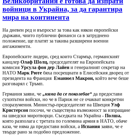
Великобритания е готова да изпрати
войници в Украйна, за да гарантира
мира на континента
На дневен ред и въпросът за това как някои европейски
държави, чиито публични финанси са в затруднено
положение, ще платят за такива разширени военни
ангажименти.
Европейските лидери, сред които Стармър, германският
канцлер
Олаф Шолц,
председателят на Европейската
комисия
Урсула фон дер Лайен
и генералният секретар на
НАТО
Марк Рюте
бяха посрещнати в Елисейския дворец от
президента на Франция
Еманюел Макрон,
който вече беше
разговарял с Тръмп.
Германия заяви, че
„няма да се поколебае“
да предостави
сухопътни войски, но че в Париж не се очакват конкретни
споразумения. Министър-председателят на Швеция
Улф
Кристерсон
посочи, че съществува възможност за изпращане
на шведски миротворци. Съседката на Украйна -
Полша,
която разполага с третата по големина армия в НАТО, обаче
каза, че няма да предостави войски, а
Испания
заяви, че е
твърде рано за подобно предложение.