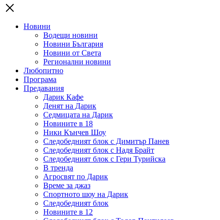
Новини
Водещи новини
Новини България
Новини от Света
Регионални новини
Любопитно
Програма
Предавания
Дарик Кафе
Денят на Дарик
Седмицата на Дарик
Новините в 18
Ники Кънчев Шоу
Следобедният блок с Димитър Панев
Следобедният блок с Надя Брайт
Следобедният блок с Гери Турийска
В тренда
Агросвят по Дарик
Време за джаз
Спортното шоу на Дарик
Следобедният блок
Новините в 12