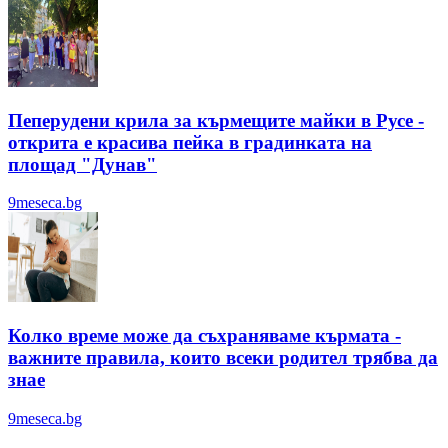
Пеперудени крила за кърмещите майки в Русе -
открита е красива пейка в градинката на
площад "Дунав"
9meseca.bg
Колко време може да съхраняваме кърмата -
важните правила, които всеки родител трябва да
знае
9meseca.bg