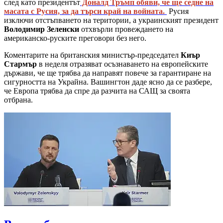
след като президентът
Доналд Тръмп обяви, че ще седне на
масата с Русия, за да търси край на войната.
Русия
изключи отстъпването на територии, а украинският президент
Володимир Зеленски
отхвърли провеждането на
американско-руските преговори без него.
Коментарите на британския министър-председател
Киър
Стармър
в неделя отразяват осъзнаването на европейските
държави, че ще трябва да направят повече за гарантиране на
сигурността на Украйна. Вашингтон даде ясно да се разбере,
че Европа трябва да спре да разчита на САЩ за своята
отбрана.