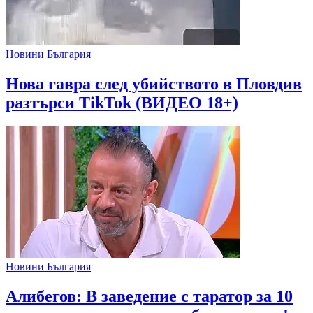
Новини България
Нова гавра след убийството в Пловдив
разтърси TikTok (ВИДЕО 18+)
Новини България
Алибегов: В заведение с таратор за 10