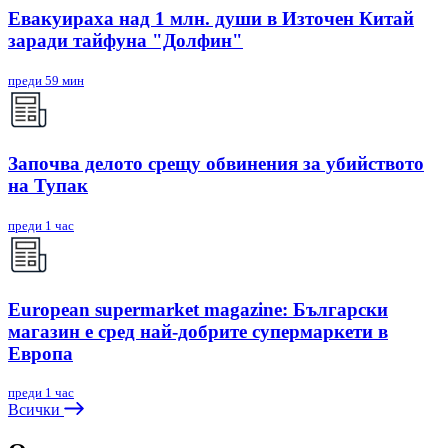
Евакуираха над 1 млн. души в Източен Китай
заради тайфуна "Долфин"
преди 59 мин
Започва делото срещу обвинения за убийството
на Тупак
преди 1 час
European supermarket magazine: Български
магазин е сред най-добрите супермаркети в
Европа
преди 1 час
Всички