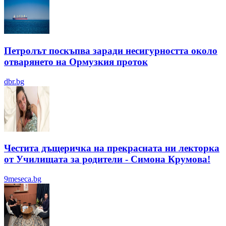
Петролът поскъпва заради несигурността около
отварянето на Ормузкия проток
dbr.bg
Честита дъщеричка на прекрасната ни лекторка
от Училищата за родители - Симона Крумова!
9meseca.bg