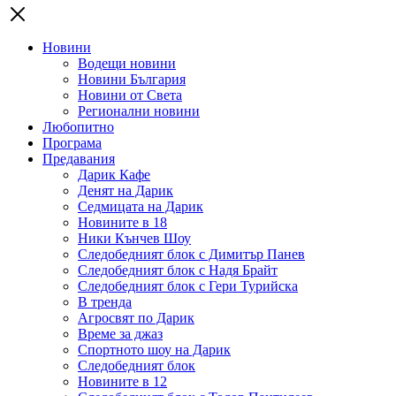
Новини
Водещи новини
Новини България
Новини от Света
Регионални новини
Любопитно
Програма
Предавания
Дарик Кафе
Денят на Дарик
Седмицата на Дарик
Новините в 18
Ники Кънчев Шоу
Следобедният блок с Димитър Панев
Следобедният блок с Надя Брайт
Следобедният блок с Гери Турийска
В тренда
Агросвят по Дарик
Време за джаз
Спортното шоу на Дарик
Следобедният блок
Новините в 12