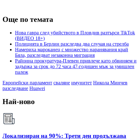
Още по темата
Нова гавра след убийството в Пловдив разтърси TikTok
(ВИДЕО 18+)
Полицията в Берлин разследва два случая на стрелба
Намериха мароканец с множество наранявания край
Бяла, разследват незаконна миграция
Районна прокуратура-Плевен привлече като обвиняем и
задържа за срок до 72 часа 47-годишен мъж за умишлен
палеж
Европейски парламент
сваляне
имунитет
Никола Минчев
разследване
Huawei
Най-ново
Локализиран на 90%: Трети ден продължава