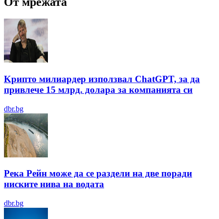
От мрежата
Kрипто милиардер използвал ChatGPT, за да
привлече 15 млрд. долара за компанията си
dbr.bg
Река Рейн може да се раздели на две поради
ниските нива на водата
dbr.bg