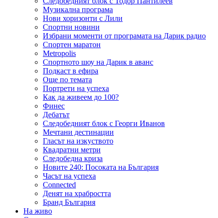
Следобедният блок с Тодор Пантилеев
Музикална програма
Нови хоризонти с Лили
Спортни новини
Избрани моменти от програмата на Дарик радио
Спортен маратон
Metropolis
Спортното шоу на Дарик в аванс
Подкаст в ефира
Още по темата
Портрети на успеха
Как да живеем до 100?
Финес
Дебатът
Следобедният блок с Георги Иванов
Мечтани дестинации
Гласът на изкуството
Квадратни метри
Следобедна криза
Новите 240: Посоката на България
Часът на успеха
Connected
Денят на храбростта
Бранд България
На живо