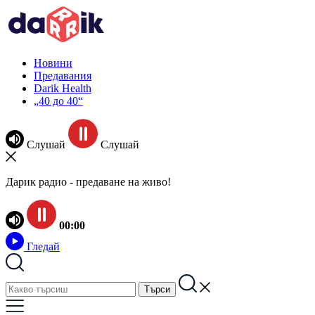
Новини
Предавания
Darik Health
„40 до 40“
Слушай
Слушай
Дарик радио - предаване на живо!
00:00
Гледай