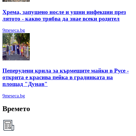
Хрема, запушено носле и ушни инфекции през
лятотo - какво трябва да знае всеки родител
9meseca.bg
Пеперудени крила за кърмещите майки в Русе -
открита е красива пейка в градинката на
площад "Дунав"
9meseca.bg
Времето