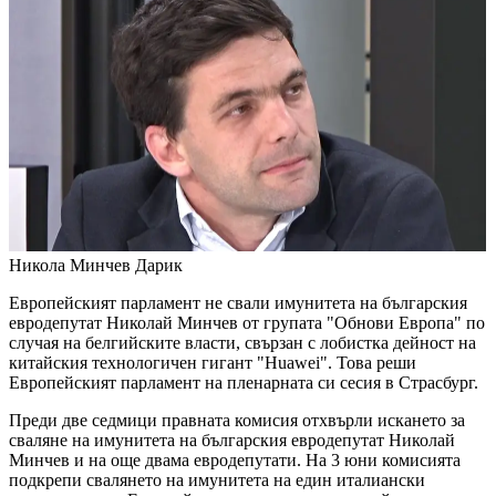
Никола Минчев
Дарик
Европейският парламент не свали имунитета на българския
евродепутат Николай Минчев от групата "Обнови Европа" по
случая на белгийските власти, свързан с лобистка дейност на
китайския технологичен гигант "Huawei". Това реши
Европейският парламент на пленарната си сесия в Страсбург.
Преди две седмици правната комисия отхвърли искането за
сваляне на имунитета на българския евродепутат Николай
Минчев и на още двама евродепутати. На 3 юни комисията
подкрепи свалянето на имунитета на един италиански