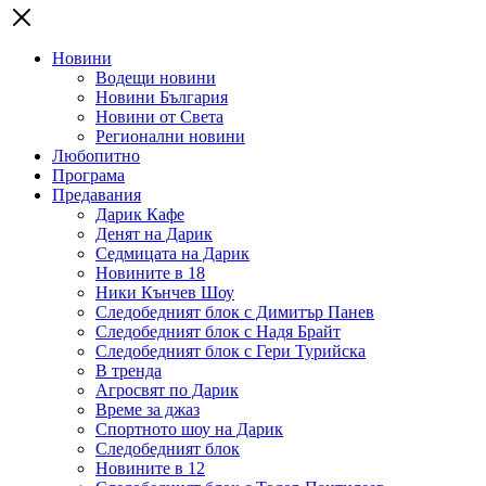
Новини
Водещи новини
Новини България
Новини от Света
Регионални новини
Любопитно
Програма
Предавания
Дарик Кафе
Денят на Дарик
Седмицата на Дарик
Новините в 18
Ники Кънчев Шоу
Следобедният блок с Димитър Панев
Следобедният блок с Надя Брайт
Следобедният блок с Гери Турийска
В тренда
Агросвят по Дарик
Време за джаз
Спортното шоу на Дарик
Следобедният блок
Новините в 12