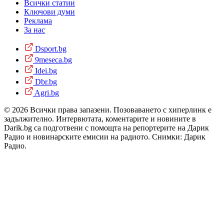
Всички статии
Ключови думи
Реклама
За нас
Dsport.bg
9meseca.bg
Idei.bg
Dbr.bg
Agri.bg
© 2026 Всички права запазени. Позоваването с хиперлинк е
задължително. Интервютата, коментарите и новините в
Darik.bg са подготвени с помощта на репортерите на Дарик
Радио и новинарските емисии на радиото. Снимки: Дарик
Радио.