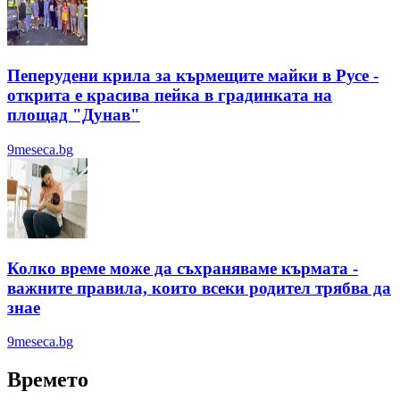
Пеперудени крила за кърмещите майки в Русе -
открита е красива пейка в градинката на
площад "Дунав"
9meseca.bg
Колко време може да съхраняваме кърмата -
важните правила, които всеки родител трябва да
знае
9meseca.bg
Времето