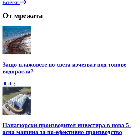
Всички
От мрежата
Защо плажовете по света изчезват под тонове
водорасли?
dbr.bg
Панагюрски производител инвестира в нова 5-
осна машина за по-ефективно производство