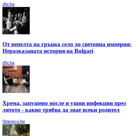
dbr.bg
От пепелта на гръцко село до световна империя:
Неразказаната история на Bulgari
dbr.bg
Хрема, запушено носле и ушни инфекции през
лятотo - какво трябва да знае всеки родител
9meseca.bg