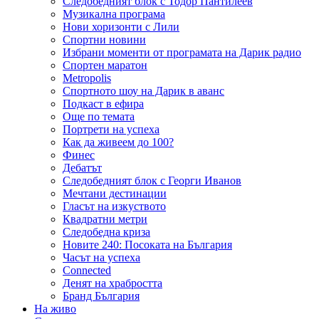
Следобедният блок с Тодор Пантилеев
Музикална програма
Нови хоризонти с Лили
Спортни новини
Избрани моменти от програмата на Дарик радио
Спортен маратон
Metropolis
Спортното шоу на Дарик в аванс
Подкаст в ефира
Още по темата
Портрети на успеха
Как да живеем до 100?
Финес
Дебатът
Следобедният блок с Георги Иванов
Мечтани дестинации
Гласът на изкуството
Квадратни метри
Следобедна криза
Новите 240: Посоката на България
Часът на успеха
Connected
Денят на храбростта
Бранд България
На живо