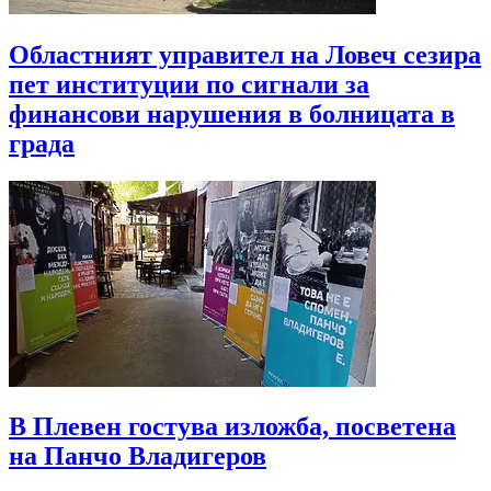
Областният управител на Ловеч сезира
пет институции по сигнали за
финансови нарушения в болницата в
града
В Плевен гостува изложба, посветена
на Панчо Владигеров