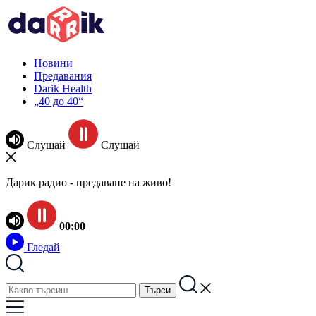
Новини
Предавания
Darik Health
„40 до 40“
Слушай
Слушай
Дарик радио - предаване на живо!
00:00
Гледай