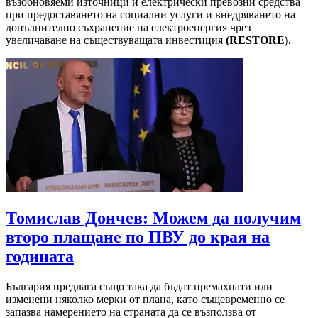
възобновяеми източници и електрически превозни средства
при предоставянето на социални услуги и внедряването на
допълнително съхранение на електроенергия чрез
увеличаване на съществуващата инвестиция
(RESTORE).
Томислав Дончев: Можем да получим
второ плащане по ПВУ до края на
годината
България предлага също така да бъдат премахнати или
изменени няколко мерки от плана, като същевременно се
запазва намерението на страната да се възползва от