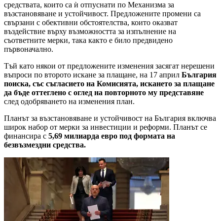
средствата, които са ѝ отпуснати по Механизма за
възстановяване и устойчивост. Предложените промени са
свързани с обективни обстоятелства, които оказват
въздействие върху възможността за изпълнение на
съответните мерки, така както е било предвидено
първоначално.
Тъй като някои от предложените изменения засягат нерешени
въпроси по второто искане за плащане, на 17 април
България
поиска, със съгласието на Комисията, искането за плащане
да бъде оттеглено с оглед на повторното му представяне
след одобряването на изменения план.
Планът за възстановяване и устойчивост на България включва
широк набор от мерки за инвестиции и реформи. Планът се
финансира с
5,69 милиарда евро под формата на
безвъзмездни средства.