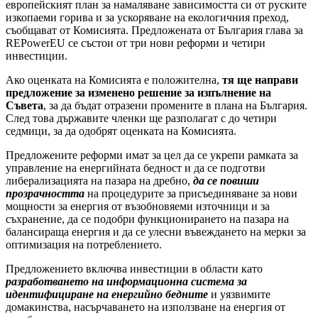
европейският план за намаляване зависимостта си от руските
изкопаеми горива и за ускоряване на екологичния преход,
съобщават от Комисията. Предложената от България глава за
REPowerEU се състои от три нови реформи и четири
инвестиции.
Ако оценката на Комисията е положителна,
тя ще направи
предложение за изменено решение за изпълнение на
Съвета
, за да бъдат отразени промените в плана на България.
След това държавите членки ще разполагат с до четири
седмици, за да одобрят оценката на Комисията.
Предложените реформи имат за цел да се укрепи рамката за
управление на енергийната бедност и да се подготви
либерализацията на пазара на дребно,
да се повиши
прозрачността
на процедурите за присъединяване за нови
мощности за енергия от възобновяеми източници и за
съхранение, да се подобри функционирането на пазара на
балансираща енергия и да се улесни въвеждането на мерки за
оптимизация на потреблението.
Предложението включва инвестиции в области като
разработването на информационна система за
идентифициране на енергийно бедните
и уязвимите
домакинства, насърчаването на използване на енергия от