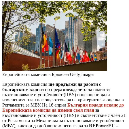
Европейската комисия в Брюксел
Getty Images
Европейската комисия
ще продължи да работи с
българските власти
по преразглеждането на плана за
възстановяване и устойчивост (ПВУ) и ще оцени дали
измененият план все още отговаря на критериите за оценка в
Регламента за МВУ. На 16 април
България подаде искане до
Европейската комисия да измени своя план
за
възстановяване и устойчивост (ПВУ) в съответствие с член 21
от Регламента за Механизма за възстановяване и устойчивост
(МВУ), както и да добави към него глава за
REPowerEU
–