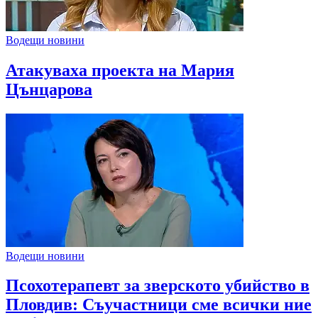
Водещи новини
Атакуваха проекта на Мария
Цънцарова
Водещи новини
Псохотерапевт за зверското убийство в
Пловдив: Съучастници сме всички ние