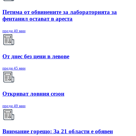
Петима от обвинените за лабораторията за
фентанил остават в ареста
преди 40 мин
От днес без цени в левове
преди 45 мин
Откриват ловния сезон
преди 49 мин
Внимание горещо: За 21 области е обявен