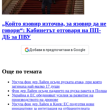
„Който язовир източва, за язовир да не
говори“: Кабинетът отговаря на ПП-
ДБ за ПВУ
Добави в предпочитани в Google
Още по темата
Урсула фон дер Лайен осъди руската атака, при която
загинаха най-малко 17 души
Фон дер Лайен осъди падането на руска ракета в Полша
Украйна и ЕС обединяват усилия за развитие на
производството на дронове
Урсула фон дер Лайен в Киев: ЕС подготвя нови
инициативи за интеграция на отбранителната