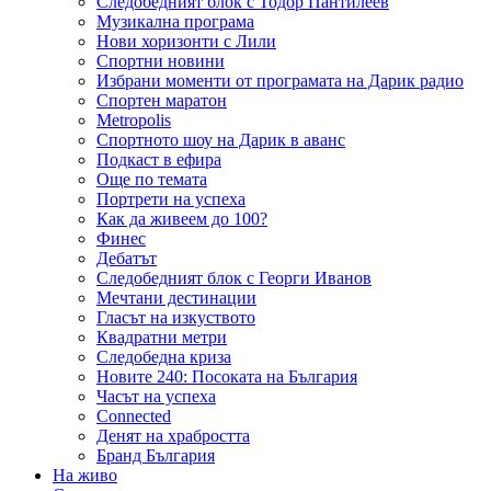
Следобедният блок с Тодор Пантилеев
Музикална програма
Нови хоризонти с Лили
Спортни новини
Избрани моменти от програмата на Дарик радио
Спортен маратон
Metropolis
Спортното шоу на Дарик в аванс
Подкаст в ефира
Още по темата
Портрети на успеха
Как да живеем до 100?
Финес
Дебатът
Следобедният блок с Георги Иванов
Мечтани дестинации
Гласът на изкуството
Квадратни метри
Следобедна криза
Новите 240: Посоката на България
Часът на успеха
Connected
Денят на храбростта
Бранд България
На живо