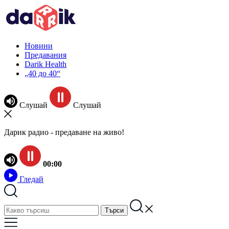
Новини
Предавания
Darik Health
„40 до 40“
Слушай
Слушай
Дарик радио - предаване на живо!
00:00
Гледай