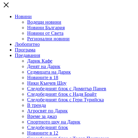
Новини
Водещи новини
Новини България
Новини от Света
Регионални новини
Любопитно
Програма
Предавания
Дарик Кафе
Денят на Дарик
Седмицата на Дарик
Новините в 18
Ники Кънчев Шоу
Следобедният блок с Димитър Панев
Следобедният блок с Надя Брайт
Следобедният блок с Гери Турийска
В тренда
Агросвят по Дарик
Време за джаз
Спортното шоу на Дарик
Следобедният блок
Новините в 12