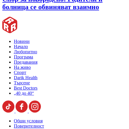
болница се обвиняват взаимно
Новини
Начало
Любопитно
Програма
Предавания
На живо
Спорт
Darik Health
Търсене
Best Doctors
„40 до 40“
Общи условия
Поверителност