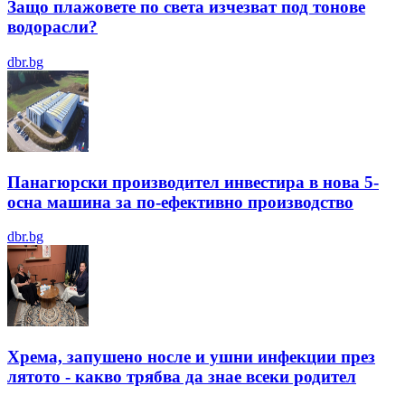
Защо плажовете по света изчезват под тонове
водорасли?
dbr.bg
Панагюрски производител инвестира в нова 5-
осна машина за по-ефективно производство
dbr.bg
Хрема, запушено носле и ушни инфекции през
лятотo - какво трябва да знае всеки родител