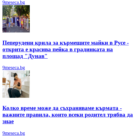
9meseca.bg
Пеперудени крила за кърмещите майки в Русе -
открита е красива пейка в градинката на
площад "Дунав"
9meseca.bg
Колко време може да съхраняваме кърмата -
важните правила, които всеки родител трябва да
знае
9meseca.bg