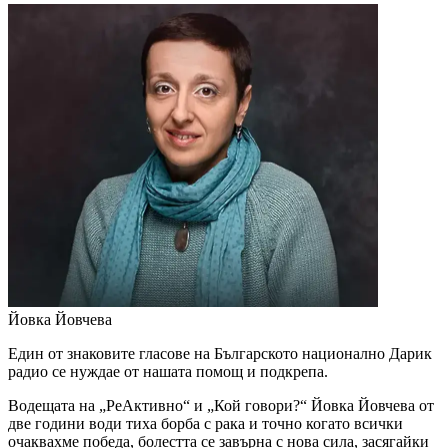
Йовка Йовчева
Един от знаковите гласове на Българското национално Дарик
радио се нуждае от нашата помощ и подкрепа.
Водещата на „РеАктивно“ и „Кой говори?“ Йовка Йовчева от
две години води тиха борба с рака и точно когато всички
очаквахме победа, болестта се завърна с нова сила, засягайки