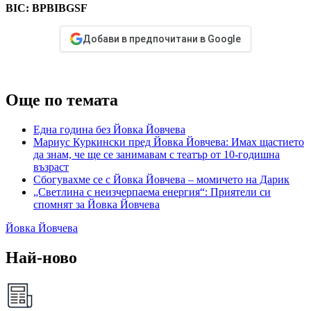
BIC: BPBIBGSF
Добави в предпочитани в Google
Още по темата
Една година без Йовка Йовчева
Мариус Куркински пред Йовка Йовчева: Имах щастието
да знам, че ще се занимавам с театър от 10-годишна
възраст
Сбогувахме се с Йовка Йовчева – момичето на Дарик
„Светлина с неизчерпаема енергия“: Приятели си
спомнят за Йовка Йовчева
Йовка Йовчева
Най-ново