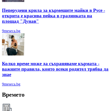
Пеперудени крила за кърмещите майки в Русе -
открита е красива пейка в градинката на
площад "Дунав"
9meseca.bg
Колко време може да съхраняваме кърмата -
важните правила, които всеки родител трябва да
знае
9meseca.bg
Времето