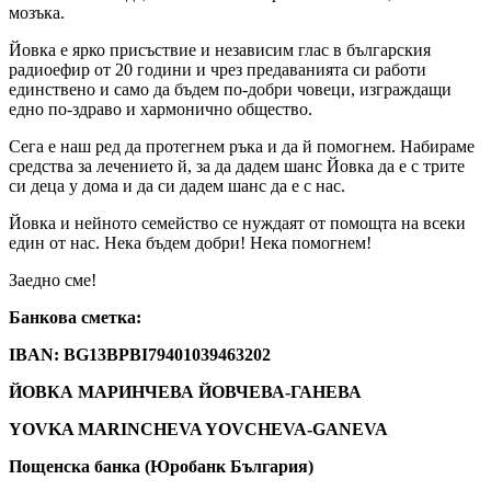
мозъка.
Йовка е ярко присъствие и независим глас в българския
радиоефир от 20 години и чрез предаванията си работи
единствено и само да бъдем по-добри човеци, изграждащи
едно по-здраво и хармонично общество.
Сега е наш ред да протегнем ръка и да й помогнем. Набираме
средства за лечението й, за да дадем шанс Йовка да е с трите
си деца у дома и да си дадем шанс да е с нас.
Йовка и нейното семейство се нуждаят от помощта на всеки
един от нас. Нека бъдем добри! Нека помогнем!
Заедно сме!
Банкова сметка:
IBAN: BG13BPBI79401039463202
ЙОВКА МАРИНЧЕВА ЙОВЧЕВА-ГАНЕВА
YOVKA MARINCHEVA YOVCHEVA-GANEVA
Пощенска банка (Юробанк България)