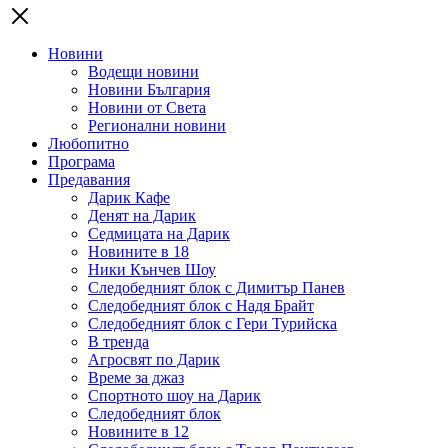
Новини
Водещи новини
Новини България
Новини от Света
Регионални новини
Любопитно
Програма
Предавания
Дарик Кафе
Денят на Дарик
Седмицата на Дарик
Новините в 18
Ники Кънчев Шоу
Следобедният блок с Димитър Панев
Следобедният блок с Надя Брайт
Следобедният блок с Гери Турийска
В тренда
Агросвят по Дарик
Време за джаз
Спортното шоу на Дарик
Следобедният блок
Новините в 12