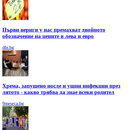
Първи вериги у нас премахват двойното
обозначение на цените в лева и евро
dbr.bg
Хрема, запушено носле и ушни инфекции през
лятотo - какво трябва да знае всеки родител
9meseca.bg