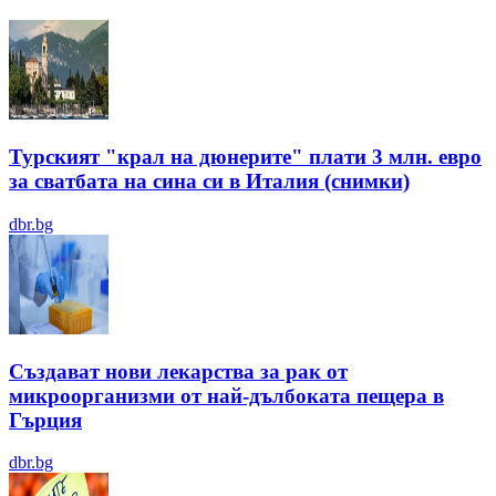
Турският "крал на дюнерите" плати 3 млн. евро
за сватбата на сина си в Италия (снимки)
dbr.bg
Създават нови лекарства за рак от
микроорганизми от най-дълбоката пещера в
Гърция
dbr.bg