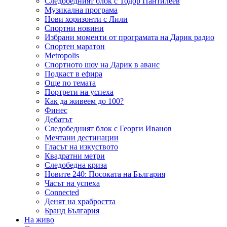
Следобедният блок с Тодор Пантилеев
Музикална програма
Нови хоризонти с Лили
Спортни новини
Избрани моменти от програмата на Дарик радио
Спортен маратон
Metropolis
Спортното шоу на Дарик в аванс
Подкаст в ефира
Още по темата
Портрети на успеха
Как да живеем до 100?
Финес
Дебатът
Следобедният блок с Георги Иванов
Мечтани дестинации
Гласът на изкуството
Квадратни метри
Следобедна криза
Новите 240: Посоката на България
Часът на успеха
Connected
Денят на храбростта
Бранд България
На живо