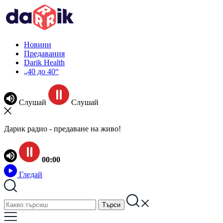
Новини
Предавания
Darik Health
„40 до 40“
Слушай
Слушай
Дарик радио - предаване на живо!
00:00
Гледай