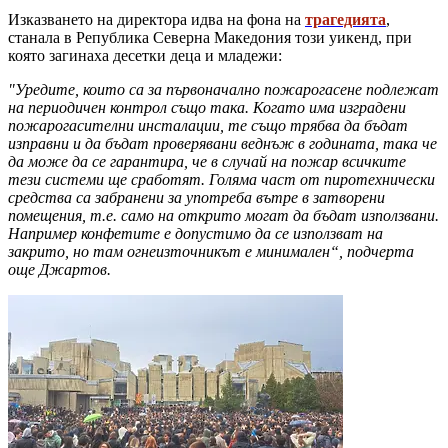
Изказването на директора идва на фона на
трагедията
,
станала в Република Северна Македония този уикенд, при
която загинаха десетки деца и младежи:
"Уредите, които са за първоначално пожарогасене подлежат
на периодичен контрол също така. Когато има изградени
пожарогасителни инсталации, те също трябва да бъдат
изправни и да бъдат проверявани веднъж в годината, така че
да може да се гарантира, че в случай на пожар всичките
тези системи ще сработят. Голяма част от пиротехнически
средства са забранени за употреба вътре в затворени
помещения, т.е. само на открито могат да бъдат използвани.
Например конфетите е допустимо да се използват на
закрито, но там огнеизточникът е минимален“, подчерта
още Джартов.