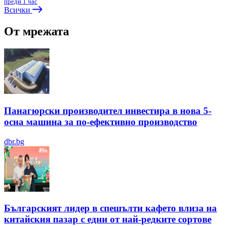
преди 1 час
Всички
От мрежата
Панагюрски производител инвестира в нова 5-
осна машина за по-ефективно производство
dbr.bg
Българският лидер в спешълти кафето влиза на
китайския пазар с едни от най-редките сортове