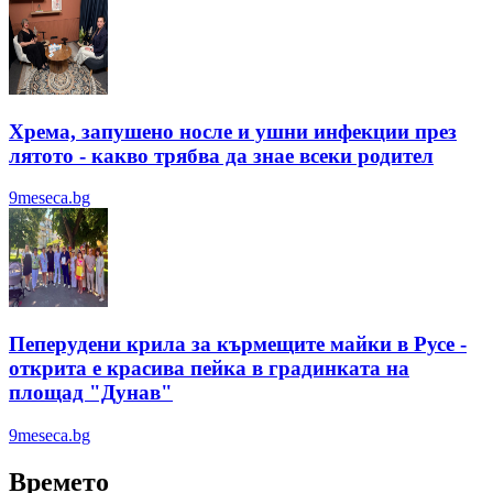
Хрема, запушено носле и ушни инфекции през
лятотo - какво трябва да знае всеки родител
9meseca.bg
Пеперудени крила за кърмещите майки в Русе -
открита е красива пейка в градинката на
площад "Дунав"
9meseca.bg
Времето