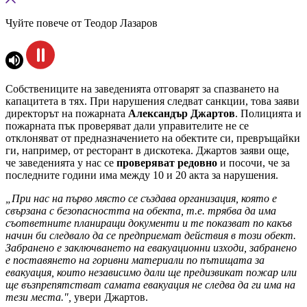
Чуйте повече от Теодор Лазаров
Собствениците на заведенията отговарят за спазването на
капацитета в тях. При нарушения следват санкции, това заяви
директорът на пожарната
Александър Джартов
. Полицията и
пожарната пък проверяват дали управителите не се
отклоняват от предназначението на обектите си, превръщайки
ги, например, от ресторант в дискотека. Джартов заяви още,
че заведенията у нас се
проверяват редовно
и посочи, че за
последните години има между 10 и 20 акта за нарушения.
„При нас на първо място се създава организация, която е
свързана с безопасността на обекта, т.е. трябва да има
съответните планиращи документи и те показват по какъв
начин би следвало да се предприемат действия в този обект.
Забранено е заключването на евакуационни изходи, забранено
е поставянето на горивни материали по пътищата за
евакуация, които независимо дали ще предизвикат пожар или
ще възпрепятстват самата евакуация не следва да ги има на
тези места.",
увери Джартов.