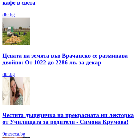
кафе в света
dbr.bg
Цената на земята във Врачанско се разминава
двойно: От 1022 до 2286 лв. за декар
dbr.bg
Честита дъщеричка на прекрасната ни лекторка
от Училищата за родители - Симона Крумова!
9meseca.bg