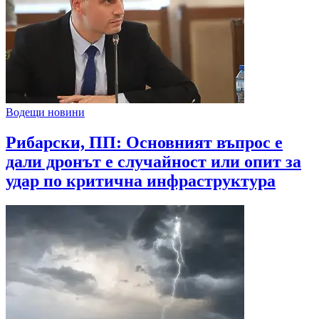
Водещи новини
Рибарски, ПП: Основният въпрос е
дали дронът е случайност или опит за
удар по критична инфраструктура