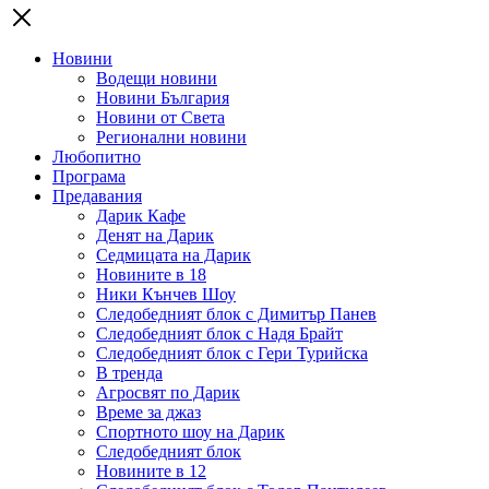
Новини
Водещи новини
Новини България
Новини от Света
Регионални новини
Любопитно
Програма
Предавания
Дарик Кафе
Денят на Дарик
Седмицата на Дарик
Новините в 18
Ники Кънчев Шоу
Следобедният блок с Димитър Панев
Следобедният блок с Надя Брайт
Следобедният блок с Гери Турийска
В тренда
Агросвят по Дарик
Време за джаз
Спортното шоу на Дарик
Следобедният блок
Новините в 12