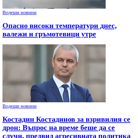
Водещи новини
Опасно високи температури днес,
валежи и гръмотевици утре
Водещи новини
Костадин Костадинов за взривилия се
дрон: Въпрос на време беше да се
случи, предвид агресивната политика