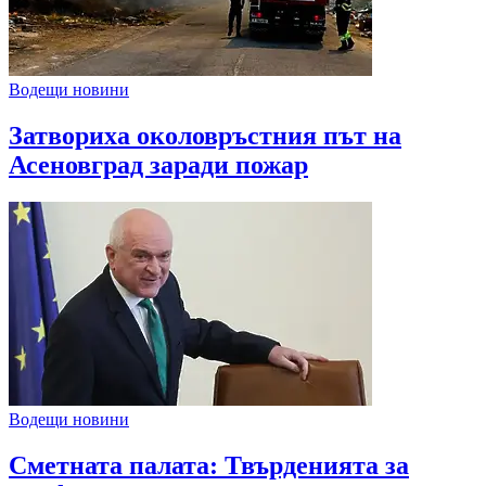
Водещи новини
Затвориха околовръстния път на
Асеновград заради пожар
Водещи новини
Сметната палата: Твърденията за