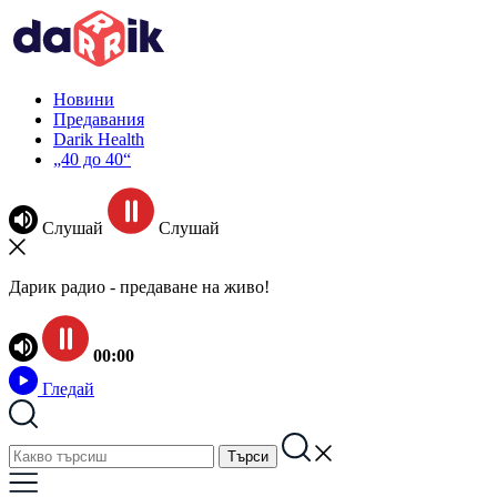
Новини
Предавания
Darik Health
„40 до 40“
Слушай
Слушай
Дарик радио - предаване на живо!
00:00
Гледай