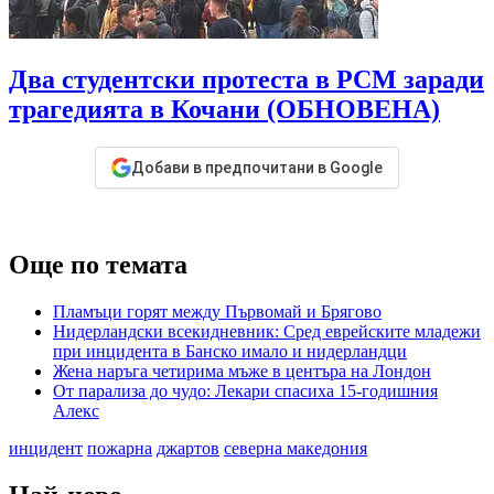
Два студентски протеста в РСМ заради
трагедията в Кочани (ОБНОВЕНА)
Добави в предпочитани в Google
Още по темата
Пламъци горят между Първомай и Брягово
Нидерландски всекидневник: Сред еврейските младежи
при инцидента в Банско имало и нидерландци
Жена наръга четирима мъже в центъра на Лондон
От парализа до чудо: Лекари спасиха 15-годишния
Алекс
инцидент
пожарна
джартов
северна македония