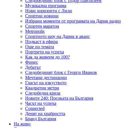
Следобедният блок с Тодор Пантилеев
Музикална програма
Нови хоризонти с Лили
Спортни новини
Избрани моменти от програмата на Дарик радио
Спортен маратон
Metropolis
Спортното шоу на Дарик в аванс
Подкаст в ефира
Още по темата
Портрети на успеха
Как да живеем до 100?
Финес
Дебатът
Следобедният блок с Георги Иванов
Мечтани дестинации
Гласът на изкуството
Квадратни метри
Следобедна криза
Новите 240: Посоката на България
Часът на успеха
Connected
Денят на храбростта
Бранд България
На живо