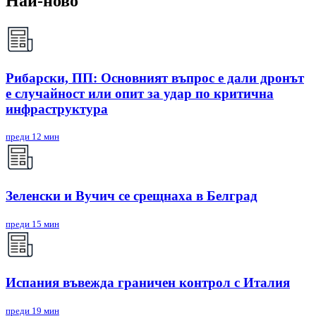
Най-ново
Рибарски, ПП: Основният въпрос е дали дронът
е случайност или опит за удар по критична
инфраструктура
преди 12 мин
Зеленски и Вучич се срещнаха в Белград
преди 15 мин
Испания въвежда граничен контрол с Италия
преди 19 мин