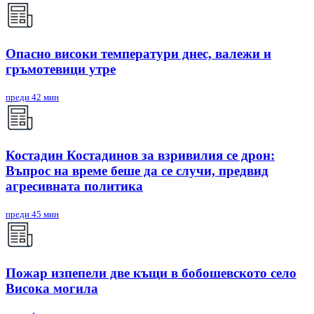
Опасно високи температури днес, валежи и
гръмотевици утре
преди 42 мин
Костадин Костадинов за взривилия се дрон:
Въпрос на време беше да се случи, предвид
агресивната политика
преди 45 мин
Пожар изпепели две къщи в бобошевското село
Висока могила