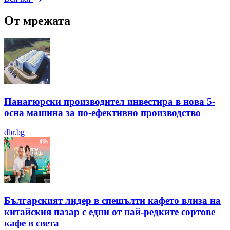
От мрежата
Панагюрски производител инвестира в нова 5-
осна машина за по-ефективно производство
dbr.bg
Българският лидер в спешълти кафето влиза на
китайския пазар с едни от най-редките сортове
кафе в света