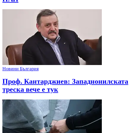
Новини България
Проф. Кантарджиев: Западнонилската
треска вече е тук