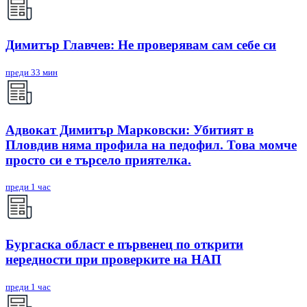
Димитър Главчев: Не проверявам сам себе си
преди 33 мин
Адвокат Димитър Марковски: Убитият в
Пловдив няма профила на педофил. Това момче
просто си е търсело приятелка.
преди 1 час
Бургаска област е първенец по открити
нередности при проверките на НАП
преди 1 час