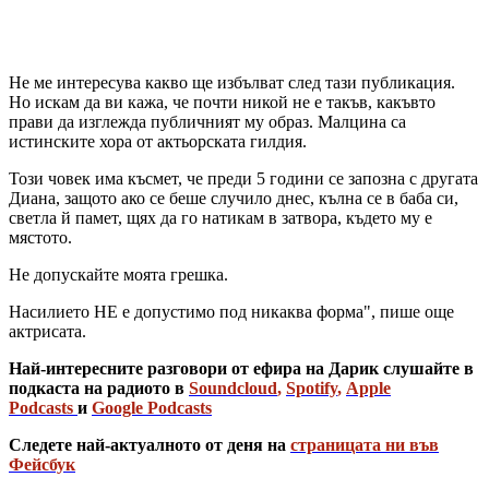
Не ме интересува какво ще избълват след тази публикация.
Но искам да ви кажа, че почти никой не е такъв, какъвто
прави да изглежда публичният му образ. Малцина са
истинските хора от актьорската гилдия.
Този човек има късмет, че преди 5 години се запозна с другата
Диана, защото ако се беше случило днес, кълна се в баба си,
светла й памет, щях да го натикам в затвора, където му е
мястото.
Не допускайте моята грешка.
Насилието НЕ е допустимо под никаква форма", пише още
актрисата.
Най-интересните разговори от ефира на Дарик слушайте в
подкаста на радиото в
Soundcloud
,
Spotify
,
Apple
Podcasts
и
Google Podcasts
Следете най-актуалното от деня на
страницата ни във
Фейсбук