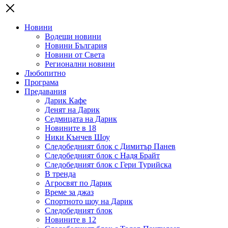
Новини
Водещи новини
Новини България
Новини от Света
Регионални новини
Любопитно
Програма
Предавания
Дарик Кафе
Денят на Дарик
Седмицата на Дарик
Новините в 18
Ники Кънчев Шоу
Следобедният блок с Димитър Панев
Следобедният блок с Надя Брайт
Следобедният блок с Гери Турийска
В тренда
Агросвят по Дарик
Време за джаз
Спортното шоу на Дарик
Следобедният блок
Новините в 12