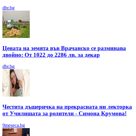
dbr.bg
Цената на земята във Врачанско се разминава
двойно: От 1022 до 2286 лв. за декар
dbr.bg
Честита дъщеричка на прекрасната ни лекторка
от Училищата за родители - Симона Крумова!
9meseca.bg