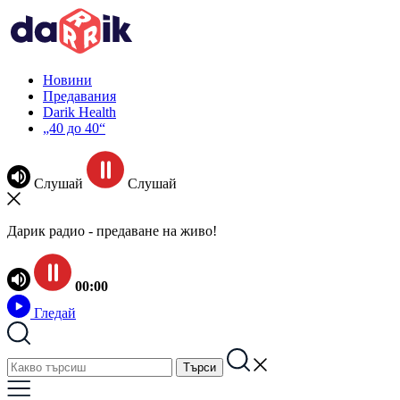
Новини
Предавания
Darik Health
„40 до 40“
Слушай
Слушай
Дарик радио - предаване на живо!
00:00
Гледай