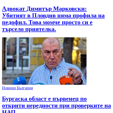
Адвокат Димитър Марковски:
Убитият в Пловдив няма профила на
педофил. Това момче просто си е
търсело приятелка.
Новини България
Бургаска област е първенец по
открити нередности при проверките на
НАП