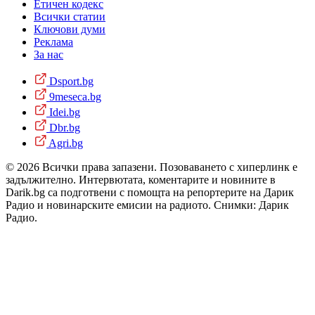
Етичен кодекс
Всички статии
Ключови думи
Реклама
За нас
Dsport.bg
9meseca.bg
Idei.bg
Dbr.bg
Agri.bg
© 2026 Всички права запазени. Позоваването с хиперлинк е
задължително. Интервютата, коментарите и новините в
Darik.bg са подготвени с помощта на репортерите на Дарик
Радио и новинарските емисии на радиото. Снимки: Дарик
Радио.