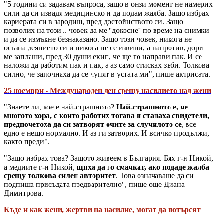
"5 години си задавам въпроса, защо в онзи момент не намерих
сили да си извадя медицинско и да подам жалба. Защо избрах
кариерата си в зародиш, пред достойнството си. Защо
позволих на този... човек да ме ''докосне'' по време на снимки
и да се измъкне безнаказано. Защо този човек, никога не
осъзна деянието си и никога не се извини, а напротив, дори
ме заплаши, пред 30 души екип, че ще го направи пак. И се
наложи да работим пак и пак, а аз само стисках зъби. Толкова
силно, че започнаха да се чупят в устата ми", пише актрисата.
25 ноември - Международен ден срещу насилието над жени
"Знаете ли, кое е най-страшното?
Най-страшното е, че
многото хора, с които работих тогава и станаха свидетели,
предпочетоха да си затворят очите за случилото се
, все
едно е нещо нормално. И аз ги затворих. И всичко продължи,
както преди".
"Защо избрах това? Защото живеем в България. Бях г-н Никой,
а медиите г-н Никой,
щяха да го смачкат, ако подаде жалба
срещу толкова силен авторитет
. Това означаваше да си
подпиша присъдата предварително", пише още Диана
Димитрова.
Къде и как жени, жертви на насилие, могат да потърсят