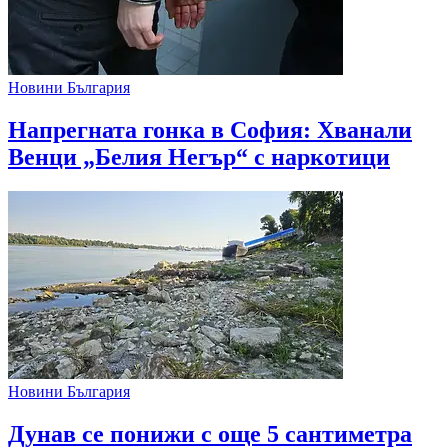
Новини България
Напрегната гонка в София: Хванали
Венци „Белия Негър“ с наркотици
Новини България
Дунав се понижи с още 5 сантиметра