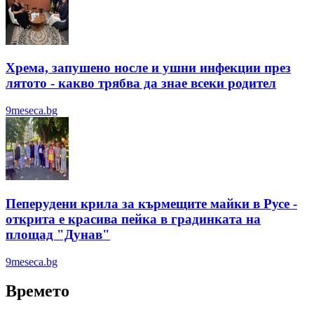
Хрема, запушено носле и ушни инфекции през
лятотo - какво трябва да знае всеки родител
9meseca.bg
Пеперудени крила за кърмещите майки в Русе -
открита е красива пейка в градинката на
площад "Дунав"
9meseca.bg
Времето