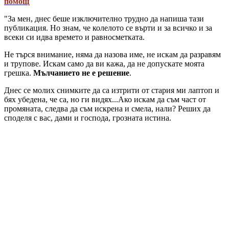
помощ
"За мен, днес беше изключително трудно да напиша тази
публикация. Но знам, че колелото се върти и за всичко и за
всеки си идва времето и равносметката.
Не търся внимание, няма да назова име, не искам да разравям
и трупове. Искам само да ви кажа, да не допускате моята
грешка.
Мълчанието не е решение
.
Днес се молих снимките да са изтрити от стария ми лаптоп и
бях убедена, че са, но ги видях...Ако искам да съм част от
промяната, следва да съм искрена и смела, нали? Реших да
споделя с вас, дами и господа, грозната истина.