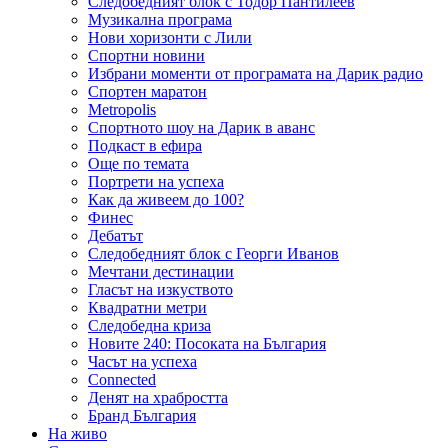
Следобедният блок с Тодор Пантилеев
Музикална програма
Нови хоризонти с Лили
Спортни новини
Избрани моменти от програмата на Дарик радио
Спортен маратон
Metropolis
Спортното шоу на Дарик в аванс
Подкаст в ефира
Още по темата
Портрети на успеха
Как да живеем до 100?
Финес
Дебатът
Следобедният блок с Георги Иванов
Мечтани дестинации
Гласът на изкуството
Квадратни метри
Следобедна криза
Новите 240: Посоката на България
Часът на успеха
Connected
Денят на храбростта
Бранд България
На живо