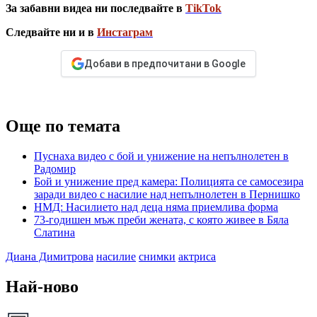
За забавни видеа ни последвайте в
TikTok
Следвайте ни и в
Инстаграм
Добави в предпочитани в Google
Още по темата
Пуснаха видео с бой и унижение на непълнолетен в
Радомир
Бой и унижение пред камера: Полицията се самосезира
заради видео с насилие над непълнолетен в Пернишко
НМД: Насилието над деца няма приемлива форма
73-годишен мъж преби жената, с която живее в Бяла
Слатина
Диана Димитрова
насилие
снимки
актриса
Най-ново