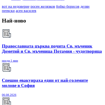
вот на недоверие
росен желязков
бойко борисов
делян
пеевски
асен василев
Най-ново
Православната църква почита Св. мъченик
Дометий и Св. мъченица Потамия - чудотворица
преди 1 мин
Спешно евакуираха един от най-големите
молове в София
06.08.2026