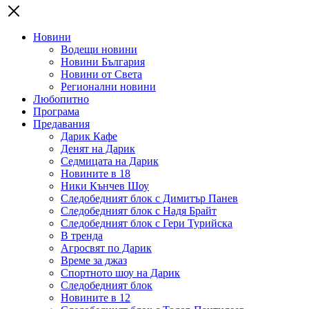
Новини
Водещи новини
Новини България
Новини от Света
Регионални новини
Любопитно
Програма
Предавания
Дарик Кафе
Денят на Дарик
Седмицата на Дарик
Новините в 18
Ники Кънчев Шоу
Следобедният блок с Димитър Панев
Следобедният блок с Надя Брайт
Следобедният блок с Гери Турийска
В тренда
Агросвят по Дарик
Време за джаз
Спортното шоу на Дарик
Следобедният блок
Новините в 12