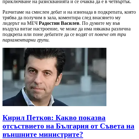
приключване на разискванията и се очаква да е в четвъртък.
Разчитаме на смислен дебат и на изненада в подкрепата, която
трябва да получим в зала, коментира след внасянето му
лидерът на МЕЧ
Радостин Василев
. По думите му във
въздуха витае настроение, че може да има някаква различна
подкрепа или поне дебатите да се водят от
повече от три
парламентарни групи.
Кирил Петков: Какво показва
отсъствието на България от Съвета на
външните министрите?