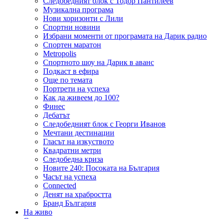
Следобедният блок с Тодор Пантилеев
Музикална програма
Нови хоризонти с Лили
Спортни новини
Избрани моменти от програмата на Дарик радио
Спортен маратон
Metropolis
Спортното шоу на Дарик в аванс
Подкаст в ефира
Още по темата
Портрети на успеха
Как да живеем до 100?
Финес
Дебатът
Следобедният блок с Георги Иванов
Мечтани дестинации
Гласът на изкуството
Квадратни метри
Следобедна криза
Новите 240: Посоката на България
Часът на успеха
Connected
Денят на храбростта
Бранд България
На живо