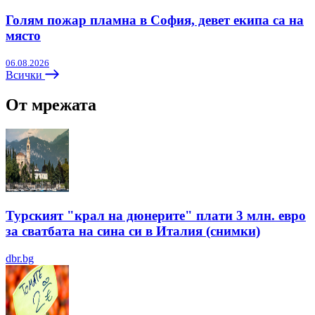
Голям пожар пламна в София, девет екипа са на
място
06.08.2026
Всички
От мрежата
Турският "крал на дюнерите" плати 3 млн. евро
за сватбата на сина си в Италия (снимки)
dbr.bg