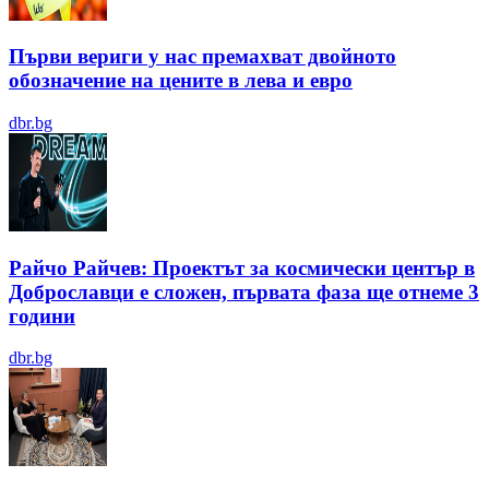
Първи вериги у нас премахват двойното
обозначение на цените в лева и евро
dbr.bg
Райчо Райчев: Проектът за космически център в
Доброславци е сложен, първата фаза ще отнеме 3
години
dbr.bg