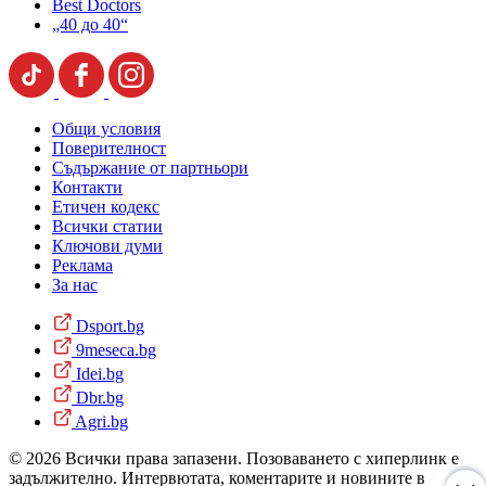
Best Doctors
„40 до 40“
Общи условия
Поверителност
Съдържание от партньори
Контакти
Етичен кодекс
Всички статии
Ключови думи
Реклама
За нас
Dsport.bg
9meseca.bg
Idei.bg
Dbr.bg
Agri.bg
© 2026 Всички права запазени. Позоваването с хиперлинк е
задължително. Интервютата, коментарите и новините в