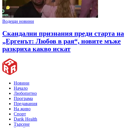
Водещи новини
Скандални признания преди старта на
„Ергенът: Любов в рая“, новите мъже
разкриха какво искат
Новини
Начало
Любопитно
Програма
Предавания
На живо
Спорт
Darik Health
Търсене