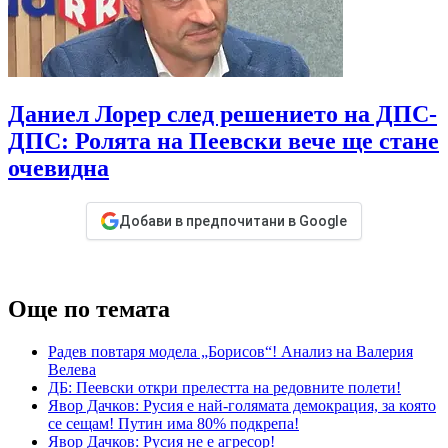
Даниел Лорер след решението на ДПС-
ДПС: Ролята на Пеевски вече ще стане
очевидна
Добави в предпочитани в Google
Още по темата
Радев повтаря модела „Борисов“! Анализ на Валерия
Велева
ДБ: Пеевски откри прелестта на редовните полети!
Явор Дачков: Русия е най-голямата демокрация, за която
се сещам! Путин има 80% подкрепа!
Явор Дачков: Русия не е агресор!