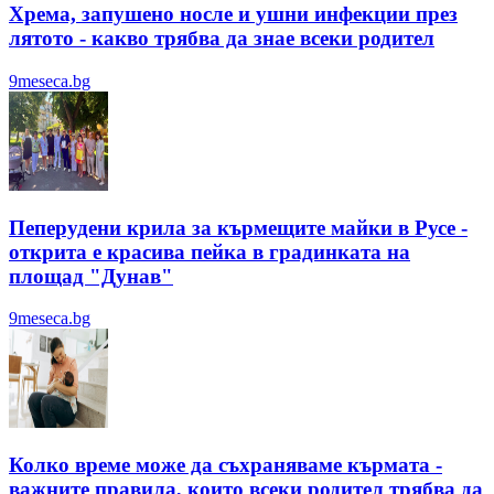
Хрема, запушено носле и ушни инфекции през
лятотo - какво трябва да знае всеки родител
9meseca.bg
Пеперудени крила за кърмещите майки в Русе -
открита е красива пейка в градинката на
площад "Дунав"
9meseca.bg
Колко време може да съхраняваме кърмата -
важните правила, които всеки родител трябва да