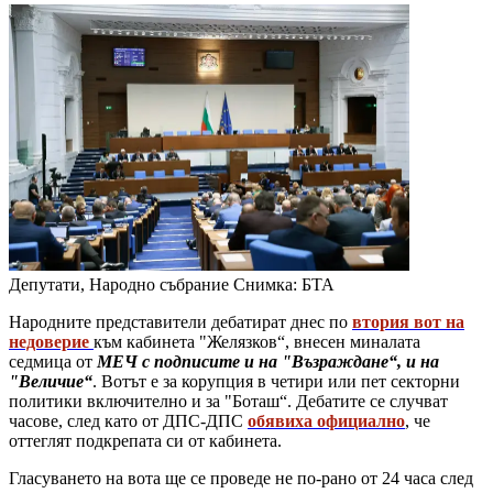
Депутати, Народно събрание
Снимка: БТА
Народните представители дебатират днес по
втория вот на
недоверие
към кабинета "Желязков“, внесен миналата
седмица от
МЕЧ с подписите и на "Възраждане“, и на
"Величие“
. Вотът е за корупция в четири или пет секторни
политики включително и за "Боташ“. Дебатите се случват
часове, след като от ДПС-ДПС
обявиха официално
, че
оттеглят подкрепата си от кабинета.
Гласуването на вота ще се проведе не по-рано от 24 часа след