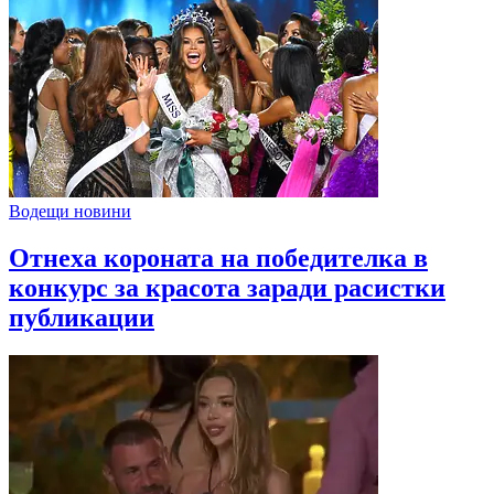
Водещи новини
Отнеха короната на победителка в
конкурс за красота заради расистки
публикации