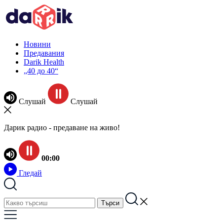
Новини
Предавания
Darik Health
„40 до 40“
Слушай
Слушай
Дарик радио - предаване на живо!
00:00
Гледай