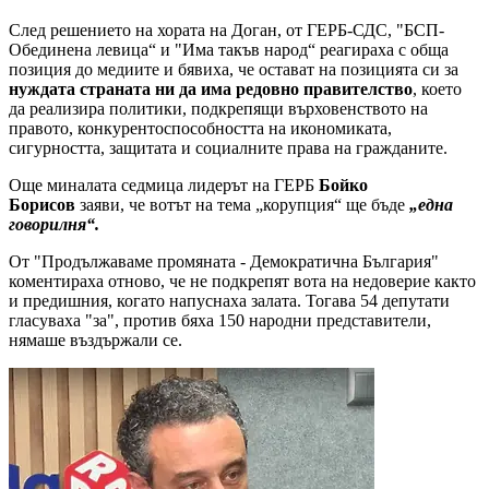
След решението на хората на Доган, от ГЕРБ-СДС, "БСП-
Обединена левица“ и "Има такъв народ“ реагираха с обща
позиция до медиите и бявиха, че остават на позицията си за
нуждата страната ни да има редовно правителство
, което
да реализира политики, подкрепящи върховенството на
правото, конкурентоспособността на икономиката,
сигурността, защитата и социалните права на гражданите.
Още миналата седмица лидерът на ГЕРБ
Бойко
Борисов
заяви, че вотът на тема „корупция“ ще бъде
„една
говорилня“.
От "Продължаваме промяната - Демократична България"
коментираха отново, че не подкрепят вота на недоверие както
и предишния, когато напуснаха залата. Тогава 54 депутати
гласуваха "за", против бяха 150 народни представители,
нямаше въздържали се.