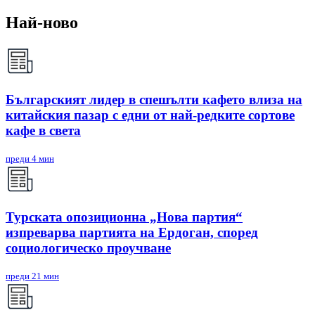
Най-ново
Българският лидер в спешълти кафето влиза на
китайския пазар с едни от най-редките сортове
кафе в света
преди 4 мин
Турската опозиционна „Нова партия“
изпреварва партията на Ердоган, според
социологическо проучване
преди 21 мин