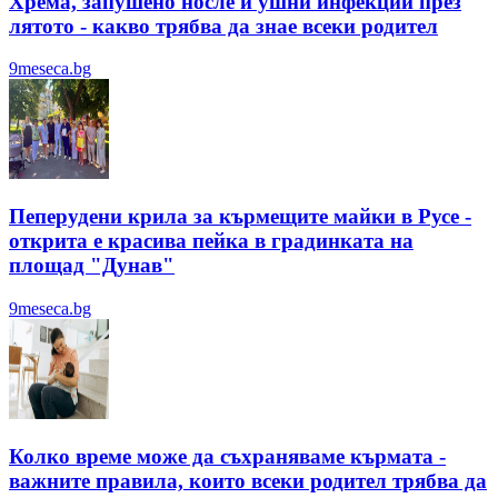
Хрема, запушено носле и ушни инфекции през
лятотo - какво трябва да знае всеки родител
9meseca.bg
Пеперудени крила за кърмещите майки в Русе -
открита е красива пейка в градинката на
площад "Дунав"
9meseca.bg
Колко време може да съхраняваме кърмата -
важните правила, които всеки родител трябва да