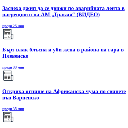
Заснеха джип да се движи по аварийната лента в
насрещното на АМ „Тракия“ (ВИДЕО)
преди 25 мин
Бърз влак блъсна и уби жена в района на гара в
Плевенско
преди 33 мин
Откриха огнище на Африканска чума по свинете
във Варненско
преди 35 мин