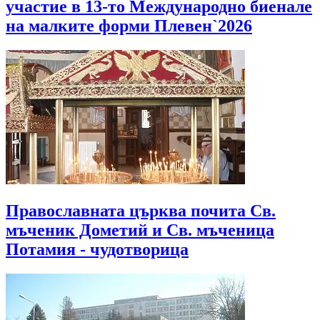
участие в 13-то Международно биенале
на малките форми Плевен`2026
Православната църква почита Св.
мъченик Дометий и Св. мъченица
Потамия - чудотворица