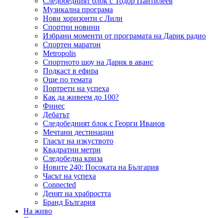
Следобедният блок с Тодор Пантилеев
Музикална програма
Нови хоризонти с Лили
Спортни новини
Избрани моменти от програмата на Дарик радио
Спортен маратон
Metropolis
Спортното шоу на Дарик в аванс
Подкаст в ефира
Още по темата
Портрети на успеха
Как да живеем до 100?
Финес
Дебатът
Следобедният блок с Георги Иванов
Мечтани дестинации
Гласът на изкуството
Квадратни метри
Следобедна криза
Новите 240: Посоката на България
Часът на успеха
Connected
Денят на храбростта
Бранд България
На живо