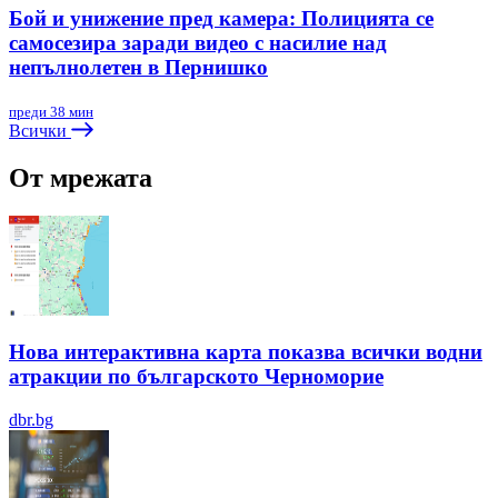
Бой и унижение пред камера: Полицията се
самосезира заради видео с насилие над
непълнолетен в Пернишко
преди 38 мин
Всички
От мрежата
Нова интерактивна карта показва всички водни
атракции по българското Черноморие
dbr.bg