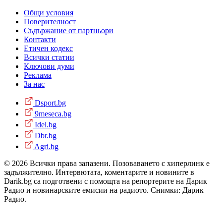
Общи условия
Поверителност
Съдържание от партньори
Контакти
Етичен кодекс
Всички статии
Ключови думи
Реклама
За нас
Dsport.bg
9meseca.bg
Idei.bg
Dbr.bg
Agri.bg
© 2026 Всички права запазени. Позоваването с хиперлинк е
задължително. Интервютата, коментарите и новините в
Darik.bg са подготвени с помощта на репортерите на Дарик
Радио и новинарските емисии на радиото. Снимки: Дарик
Радио.