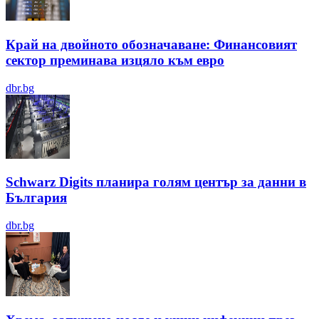
Край на двойното обозначаване: Финансовият
сектор преминава изцяло към евро
dbr.bg
Schwarz Digits планира голям център за данни в
България
dbr.bg