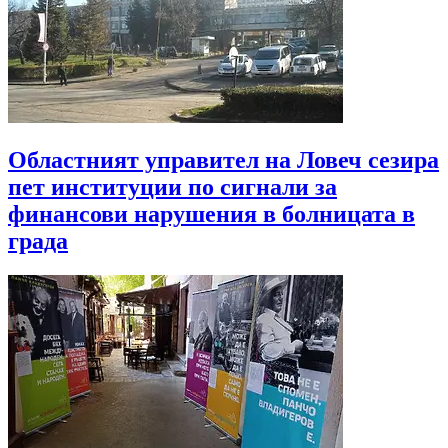
Областният управител на Ловеч сезира
пет институции по сигнали за
финансови нарушения в болницата в
града