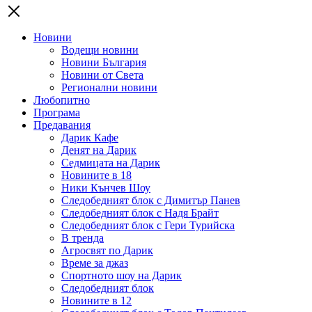
Новини
Водещи новини
Новини България
Новини от Света
Регионални новини
Любопитно
Програма
Предавания
Дарик Кафе
Денят на Дарик
Седмицата на Дарик
Новините в 18
Ники Кънчев Шоу
Следобедният блок с Димитър Панев
Следобедният блок с Надя Брайт
Следобедният блок с Гери Турийска
В тренда
Агросвят по Дарик
Време за джаз
Спортното шоу на Дарик
Следобедният блок
Новините в 12