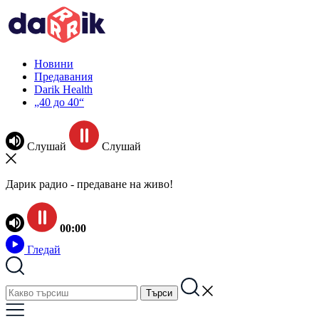
Новини
Предавания
Darik Health
„40 до 40“
Слушай
Слушай
Дарик радио - предаване на живо!
00:00
Гледай