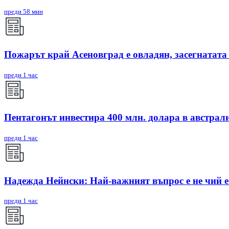
преди 58 мин
Пожарът край Асеновград е овладян, засегнатата
преди 1 час
Пентагонът инвестира 400 млн. долара в австрал
преди 1 час
Надежда Нейнски: Най-важният въпрос е не чий е 
преди 1 час