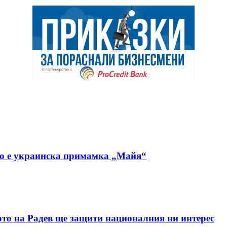
но е украинска примамка „Майя“
ото на Радев ще защити националния ни интерес