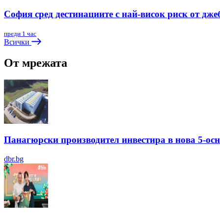
София сред дестинациите с най-висок риск от дже
преди 1 час
Всички
От мрежата
Панагюрски производител инвестира в нова 5-ос
dbr.bg