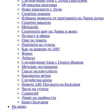
Следобедният блок с Тодор Пантилеев
Музикална програма
Нови хоризонти с Лили
Спортни новини
Избрани моменти от програмата на Дарик радио
Спортен маратон
Metropolis
Спортното шоу на Дарик в аванс
Подкаст в ефира
Още по темата
Портрети на успеха
Как да живеем до 100?
Финес
Дебатът
Следобедният блок с Георги Иванов
Мечтани дестинации
Гласът на изкуството
Квадратни метри
Следобедна криза
Новите 240: Посоката на България
Часът на успеха
Connected
Денят на храбростта
Бранд България
На живо