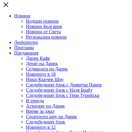
Новини
Водещи новини
Новини България
Новини от Света
Регионални новини
Любопитно
Програма
Предавания
Дарик Кафе
Денят на Дарик
Седмицата на Дарик
Новините в 18
Ники Кънчев Шоу
Следобедният блок с Димитър Панев
Следобедният блок с Надя Брайт
Следобедният блок с Гери Турийска
В тренда
Агросвят по Дарик
Време за джаз
Спортното шоу на Дарик
Следобедният блок
Новините в 12