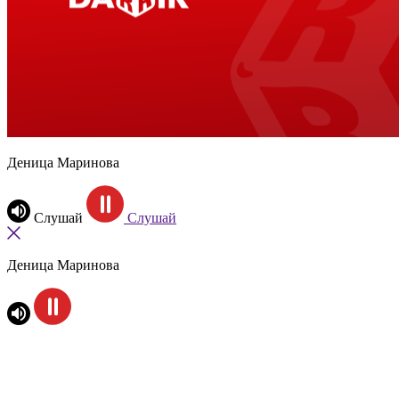
Деница Маринова
Слушай
Слушай
Деница Маринова