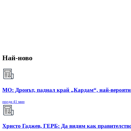
Най-ново
МО: Дронът, паднал край „Кардам“, най-вероят
преди 41 мин
Христо Гаджев, ГЕРБ: Да видим как правителств