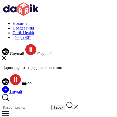
Новини
Предавания
Darik Health
„40 до 40“
Слушай
Слушай
Дарик радио - предаване на живо!
00:00
Гледай