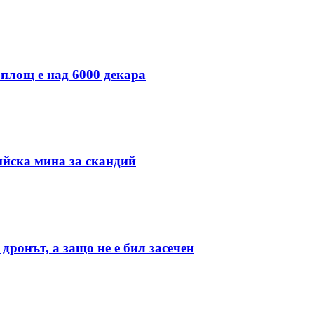
 площ е над 6000 декара
ийска мина за скандий
дронът, а защо не е бил засечен