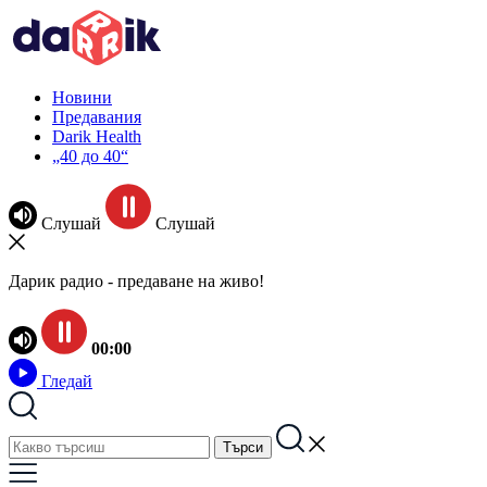
Новини
Предавания
Darik Health
„40 до 40“
Слушай
Слушай
Дарик радио - предаване на живо!
00:00
Гледай