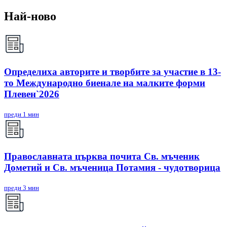
Най-ново
Определиха авторите и творбите за участие в 13-
то Международно биенале на малките форми
Плевен`2026
преди 1 мин
Православната църква почита Св. мъченик
Дометий и Св. мъченица Потамия - чудотворица
преди 3 мин