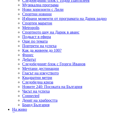
Следобедният блок с Тодор Пантилеев
Музикална програма
Нови хоризонти с Лили
Спортни новини
Избрани моменти от програмата на Дарик радио
Спортен маратон
Metropolis
Спортното шоу на Дарик в аванс
Подкаст в ефира
Още по темата
Портрети на успеха
Как да живеем до 100?
Финес
Дебатът
Следобедният блок с Георги Иванов
Мечтани дестинации
Гласът на изкуството
Квадратни метри
Следобедна криза
Новите 240: Посоката на България
Часът на успеха
Connected
Денят на храбростта
Бранд България
На живо