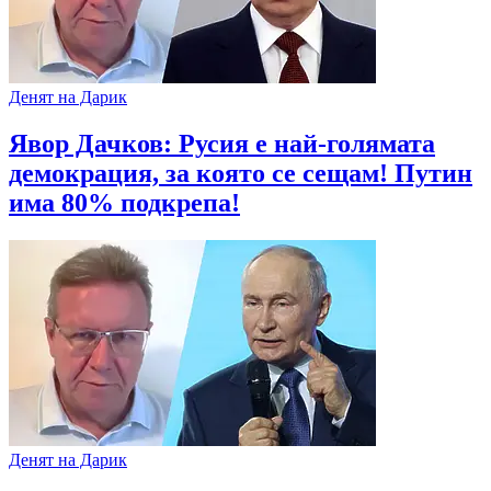
Денят на Дарик
Явор Дачков: Русия е най-голямата
демокрация, за която се сещам! Путин
има 80% подкрепа!
Денят на Дарик