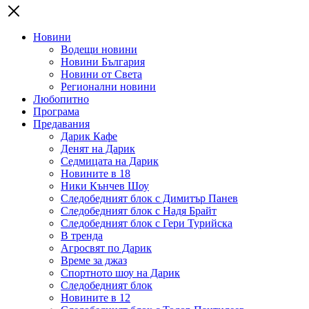
Новини
Водещи новини
Новини България
Новини от Света
Регионални новини
Любопитно
Програма
Предавания
Дарик Кафе
Денят на Дарик
Седмицата на Дарик
Новините в 18
Ники Кънчев Шоу
Следобедният блок с Димитър Панев
Следобедният блок с Надя Брайт
Следобедният блок с Гери Турийска
В тренда
Агросвят по Дарик
Време за джаз
Спортното шоу на Дарик
Следобедният блок
Новините в 12