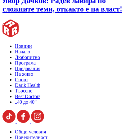
Явор Дачков: Радев лавира по
сложните теми, откакто е на власт!
Новини
Начало
Любопитно
Програма
Предавания
На живо
Спорт
Darik Health
Търсене
Best Doctors
„40 до 40“
Общи условия
Поверителност