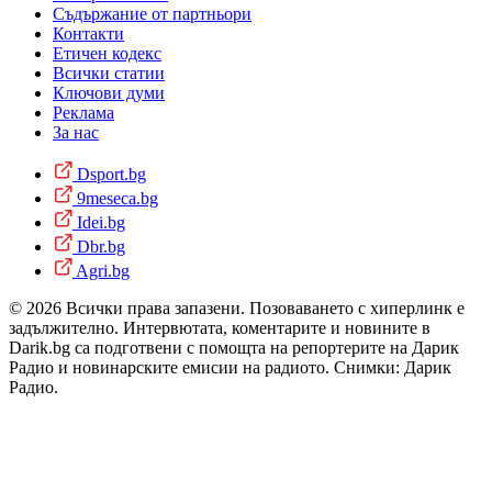
Съдържание от партньори
Контакти
Етичен кодекс
Всички статии
Ключови думи
Реклама
За нас
Dsport.bg
9meseca.bg
Idei.bg
Dbr.bg
Agri.bg
© 2026 Всички права запазени. Позоваването с хиперлинк е
задължително. Интервютата, коментарите и новините в
Darik.bg са подготвени с помощта на репортерите на Дарик
Радио и новинарските емисии на радиото. Снимки: Дарик
Радио.