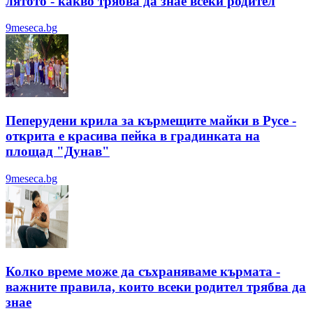
лятотo - какво трябва да знае всеки родител
9meseca.bg
Пеперудени крила за кърмещите майки в Русе -
открита е красива пейка в градинката на
площад "Дунав"
9meseca.bg
Колко време може да съхраняваме кърмата -
важните правила, които всеки родител трябва да
знае