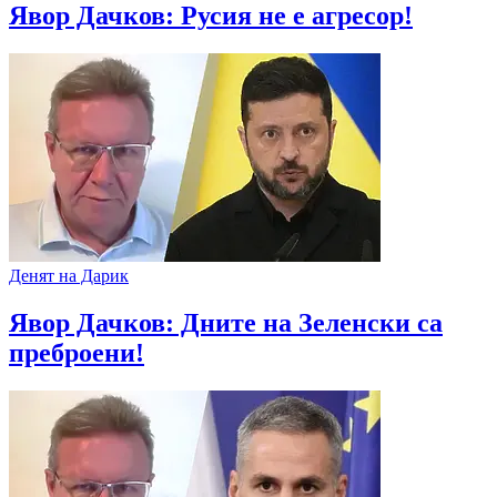
Явор Дачков: Русия не е агресор!
Денят на Дарик
Явор Дачков: Дните на Зеленски са
преброени!