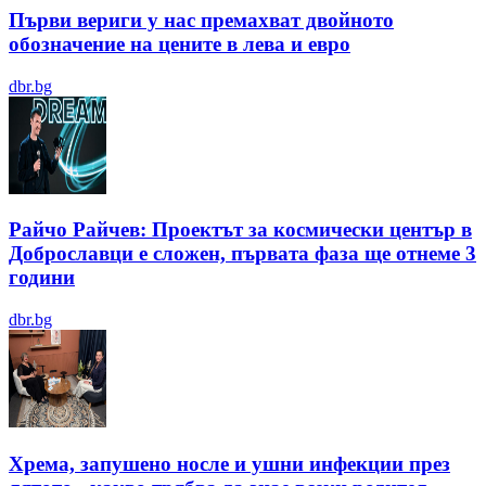
Първи вериги у нас премахват двойното
обозначение на цените в лева и евро
dbr.bg
Райчо Райчев: Проектът за космически център в
Доброславци е сложен, първата фаза ще отнеме 3
години
dbr.bg
Хрема, запушено носле и ушни инфекции през