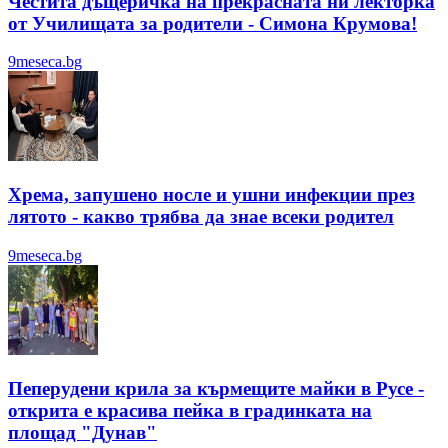
Честита дъщеричка на прекрасната ни лекторка
от Училищата за родители - Симона Крумова!
9meseca.bg
Хрема, запушено носле и ушни инфекции през
лятотo - какво трябва да знае всеки родител
9meseca.bg
Пеперудени крила за кърмещите майки в Русе -
открита е красива пейка в градинката на
площад "Дунав"