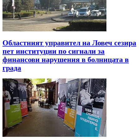
Областният управител на Ловеч сезира
пет институции по сигнали за
финансови нарушения в болницата в
града