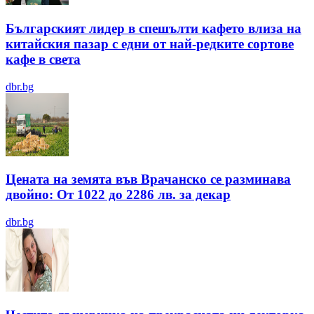
Българският лидер в спешълти кафето влиза на
китайския пазар с едни от най-редките сортове
кафе в света
dbr.bg
Цената на земята във Врачанско се разминава
двойно: От 1022 до 2286 лв. за декар
dbr.bg