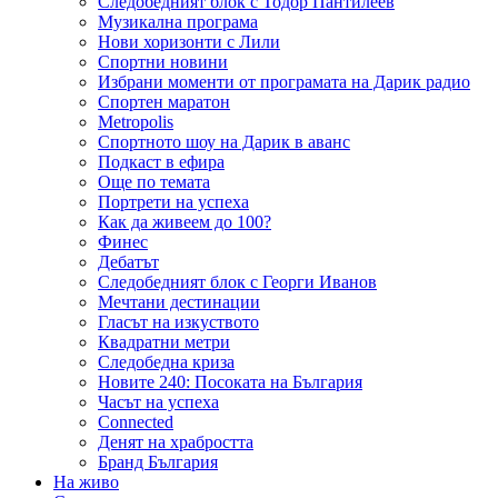
Следобедният блок с Тодор Пантилеев
Музикална програма
Нови хоризонти с Лили
Спортни новини
Избрани моменти от програмата на Дарик радио
Спортен маратон
Metropolis
Спортното шоу на Дарик в аванс
Подкаст в ефира
Още по темата
Портрети на успеха
Как да живеем до 100?
Финес
Дебатът
Следобедният блок с Георги Иванов
Мечтани дестинации
Гласът на изкуството
Квадратни метри
Следобедна криза
Новите 240: Посоката на България
Часът на успеха
Connected
Денят на храбростта
Бранд България
На живо