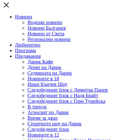
Новини
Водещи новини
Новини България
Новини от Света
Регионални новини
Любопитно
Програма
Предавания
Дарик Кафе
Денят на Дарик
Седмицата на Дарик
Новините в 18
Ники Кънчев Шоу
Следобедният блок с Димитър Панев
Следобедният блок с Надя Брайт
Следобедният блок с Гери Турийска
В тренда
Агросвят по Дарик
Време за джаз
Спортното шоу на Дарик
Следобедният блок
Новините в 12