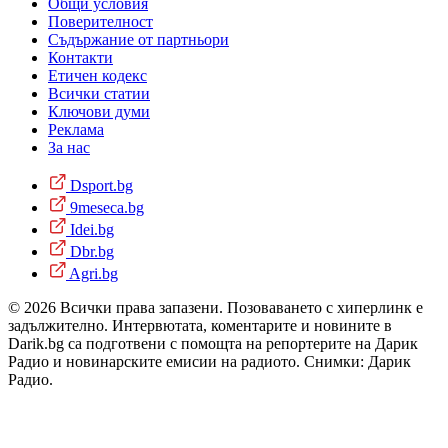
Общи условия
Поверителност
Съдържание от партньори
Контакти
Етичен кодекс
Всички статии
Ключови думи
Реклама
За нас
Dsport.bg
9meseca.bg
Idei.bg
Dbr.bg
Agri.bg
© 2026 Всички права запазени. Позоваването с хиперлинк е
задължително. Интервютата, коментарите и новините в
Darik.bg са подготвени с помощта на репортерите на Дарик
Радио и новинарските емисии на радиото. Снимки: Дарик
Радио.