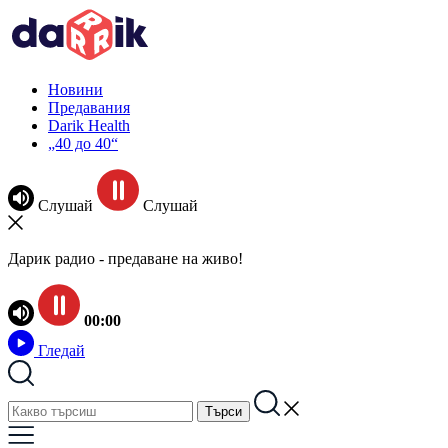
Новини
Предавания
Darik Health
„40 до 40“
Слушай
Слушай
Дарик радио - предаване на живо!
00:00
Гледай