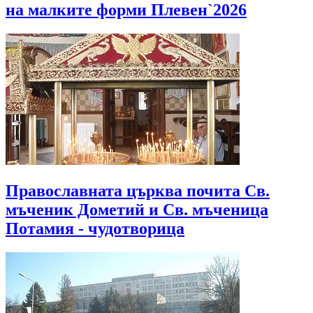
на малките форми Плевен`2026
Православната църква почита Св.
мъченик Дометий и Св. мъченица
Потамия - чудотворица