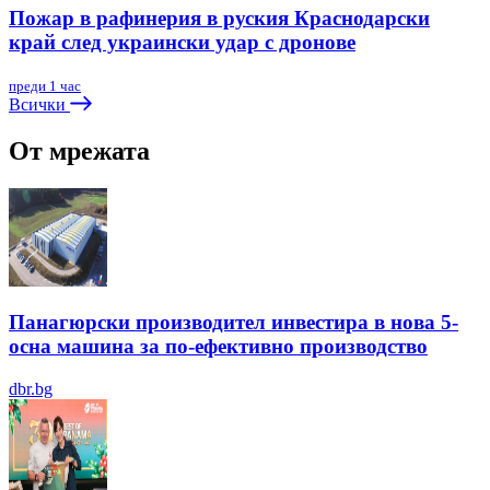
Пожар в рафинерия в руския Краснодарски
край след украински удар с дронове
преди 1 час
Всички
От мрежата
Панагюрски производител инвестира в нова 5-
осна машина за по-ефективно производство
dbr.bg