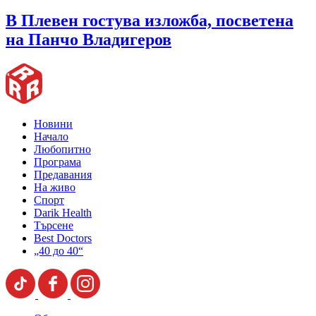
В Плевен гостува изложба, посветена
на Панчо Владигеров
Новини
Начало
Любопитно
Програма
Предавания
На живо
Спорт
Darik Health
Търсене
Best Doctors
„40 до 40“