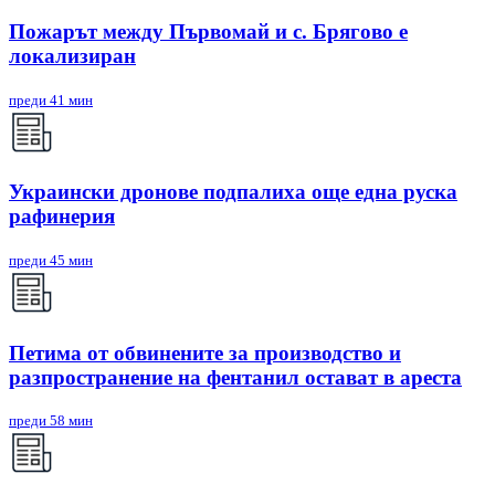
Пожарът между Първомай и с. Брягово е
локализиран
преди 41 мин
Украински дронове подпалиха още една руска
рафинерия
преди 45 мин
Петима от обвинените за производство и
разпространение на фентанил остават в ареста
преди 58 мин