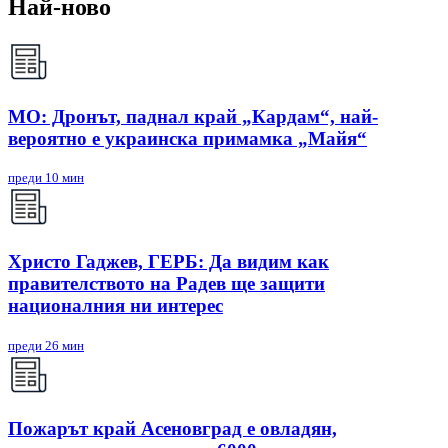
Най-ново
МО: Дронът, паднал край „Кардам“, най-
вероятно е украинска примамка „Майя“
преди 10 мин
Христо Гаджев, ГЕРБ: Да видим как
правителството на Радев ще защити
националния ни интерес
преди 26 мин
Пожарът край Асеновград е овладян,