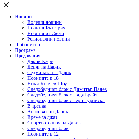
Новини
Водещи новини
Новини България
Новини от Света
Регионални новини
Любопитно
Програма
Предавания
Дарик Кафе
Денят на Дарик
Седмицата на Дарик
Новините в 18
Ники Кънчев Шоу
Следобедният блок с Димитър Панев
Следобедният блок с Надя Брайт
Следобедният блок с Гери Турийска
В тренда
Агросвят по Дарик
Време за джаз
Спортното шоу на Дарик
Следобедният блок
Новините в 12