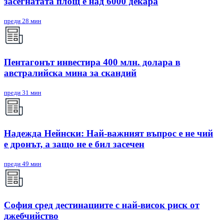
засегнатата площ е над 6000 декара
преди 28 мин
Пентагонът инвестира 400 млн. долара в
австралийска мина за скандий
преди 31 мин
Надежда Нейнски: Най-важният въпрос е не чий
е дронът, а защо не е бил засечен
преди 49 мин
София сред дестинациите с най-висок риск от
джебчийство