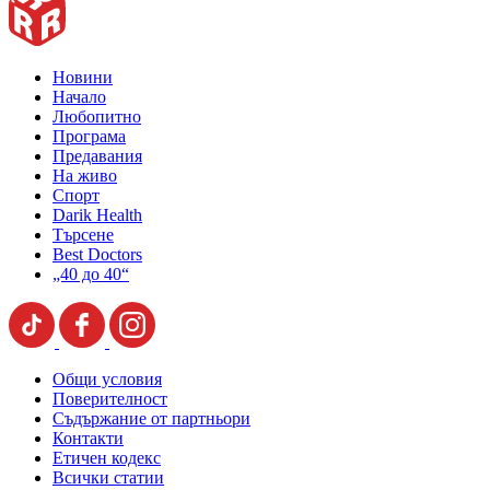
Новини
Начало
Любопитно
Програма
Предавания
На живо
Спорт
Darik Health
Търсене
Best Doctors
„40 до 40“
Общи условия
Поверителност
Съдържание от партньори
Контакти
Етичен кодекс
Всички статии