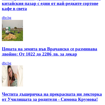
китайския пазар с едни от най-редките сортове
кафе в света
dbr.bg
Цената на земята във Врачанско се разминава
двойно: От 1022 до 2286 лв. за декар
dbr.bg
Честита дъщеричка на прекрасната ни лекторка
от Училищата за родители - Симона Крумова!