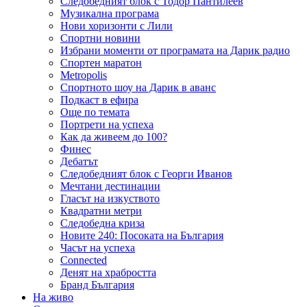
Следобедният блок с Тодор Пантилеев
Музикална програма
Нови хоризонти с Лили
Спортни новини
Избрани моменти от програмата на Дарик радио
Спортен маратон
Metropolis
Спортното шоу на Дарик в аванс
Подкаст в ефира
Още по темата
Портрети на успеха
Как да живеем до 100?
Финес
Дебатът
Следобедният блок с Георги Иванов
Мечтани дестинации
Гласът на изкуството
Квадратни метри
Следобедна криза
Новите 240: Посоката на България
Часът на успеха
Connected
Денят на храбростта
Бранд България
На живо