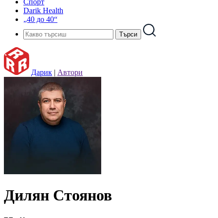
Спорт
Darik Health
„40 до 40“
Дарик
|
Автори
Дилян Стоянов