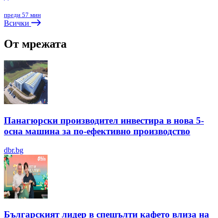
преди 57 мин
Всички
От мрежата
Панагюрски производител инвестира в нова 5-
осна машина за по-ефективно производство
dbr.bg
Българският лидер в спешълти кафето влиза на