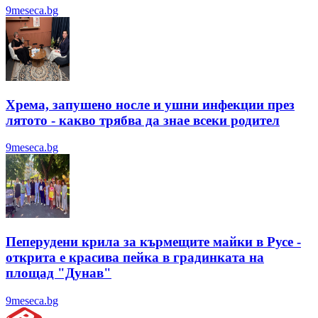
9meseca.bg
Хрема, запушено носле и ушни инфекции през
лятотo - какво трябва да знае всеки родител
9meseca.bg
Пеперудени крила за кърмещите майки в Русе -
открита е красива пейка в градинката на
площад "Дунав"
9meseca.bg