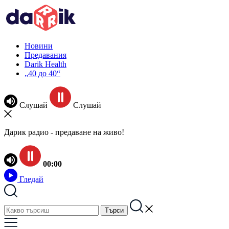
Новини
Предавания
Darik Health
„40 до 40“
Слушай
Слушай
Дарик радио - предаване на живо!
00:00
Гледай