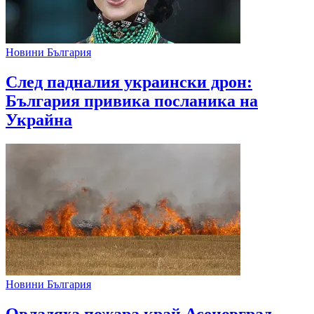
Новини България
След падналия украински дрон:
България привика посланика на
Украйна
Новини България
Овладяха пожара край Асеновград,