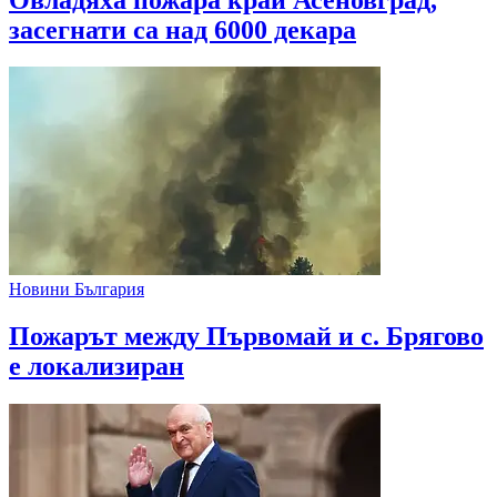
засегнати са над 6000 декара
Новини България
Пожарът между Първомай и с. Брягово
е локализиран