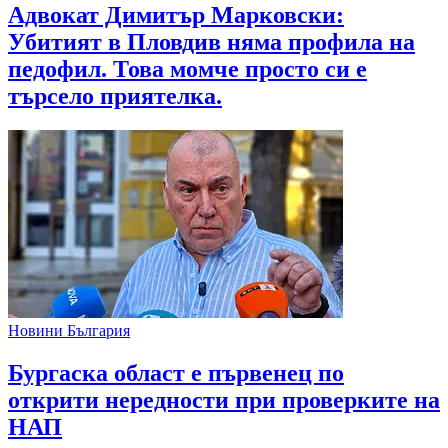
Адвокат Димитър Марковски:
Убитият в Пловдив няма профила на
педофил. Това момче просто си е
търсело приятелка.
Новини България
Бургаска област е първенец по
открити нередности при проверките на
НАП