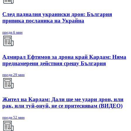
След падналия украински дрон: България
привика посланика на Украйна
преди 6 мин
Адмирал Ефтимов за дрона край Кардам: Няма
преднамерени действия срещу България
преди 29 мин
Жител на Кардам: Дали ще ме удари дрон, или
рак, или туй-онуй, не се притеснявам (ВИДЕО)
преди 52 мин