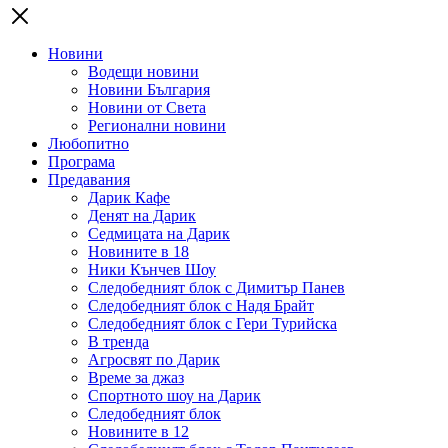
Новини
Водещи новини
Новини България
Новини от Света
Регионални новини
Любопитно
Програма
Предавания
Дарик Кафе
Денят на Дарик
Седмицата на Дарик
Новините в 18
Ники Кънчев Шоу
Следобедният блок с Димитър Панев
Следобедният блок с Надя Брайт
Следобедният блок с Гери Турийска
В тренда
Агросвят по Дарик
Време за джаз
Спортното шоу на Дарик
Следобедният блок
Новините в 12