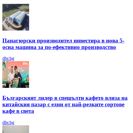
Панагюрски производител инвестира в нова 5-
осна машина за по-ефективно производство
dbr.bg
Българският лидер в спешълти кафето влиза на
китайския пазар с едни от най-редките сортове
кафе в света
dbr.bg