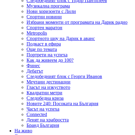
Следобедният блок с Тодор Пантилеев
Музикална програма
Нови хоризонти с Лили
Спортни новини
Избрани моменти от програмата на Дарик радио
Спортен маратон
Metropolis
Спортното шоу на Дарик в аванс
Подкаст в ефира
Още по темата
Портрети на успеха
Как да живеем до 100?
Финес
Дебатът
Следобедният блок с Георги Иванов
Мечтани дестинации
Гласът на изкуството
Квадратни метри
Следобедна криза
Новите 240: Посоката на България
Часът на успеха
Connected
Денят на храбростта
Бранд България
На живо