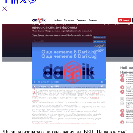
ДБ сигнализира за сериозна авария във ВЕЦ „Цанков камък”