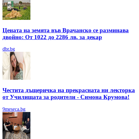
Цената на земята във Врачанско се разминава
двойно: От 1022 до 2286 лв. за декар
dbr.bg
Честита дъщеричка на прекрасната ни лекторка
от Училищата за родители - Симона Крумова!
9meseca.bg