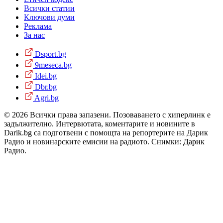
Всички статии
Ключови думи
Реклама
За нас
Dsport.bg
9meseca.bg
Idei.bg
Dbr.bg
Agri.bg
© 2026 Всички права запазени. Позоваването с хиперлинк е
задължително. Интервютата, коментарите и новините в
Darik.bg са подготвени с помощта на репортерите на Дарик
Радио и новинарските емисии на радиото. Снимки: Дарик
Радио.