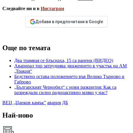
Следвайте ни и в
Инстаграм
Добави в предпочитани в Google
Още по темата
Два трамвая се блъснаха, 15 са ранени (ВИДЕО)
Аварирал тир затруднява движението в участък на АМ
„Тракия“
Бедствено остава положението във Велико Търново и
Габрово
„Българският Чернобил“ с нови разкрития: Как са
разреждали силно радиоактивно мляко у нас?
ВЕЦ „Цанков камък”
авария
ДБ
Най-ново