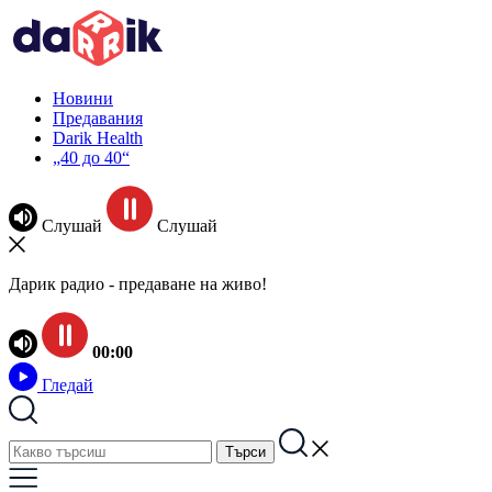
Новини
Предавания
Darik Health
„40 до 40“
Слушай
Слушай
Дарик радио - предаване на живо!
00:00
Гледай