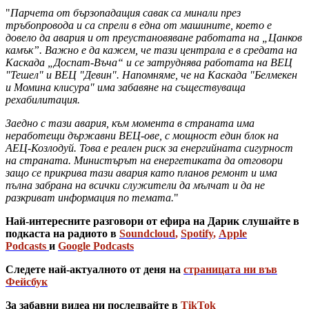
"
Парчета от бързопадащия савак са минали през
тръбопровода и са спрели в една от машините, което е
довело да авария и от преустановяване работата на „Цанков
камък”. Важно е да кажем, че тази централа е в средата на
Каскада „Доспат-Въча“ и се затруднява работата на ВЕЦ
"Тешел" и ВЕЦ "Девин". Напомняме, че на Каскада "Белмекен
и Момина клисура" има забавяне на съществуваща
рехабилитация.
Заедно с тази авария, към момента в страната има
неработещи държавни ВЕЦ-ове, с мощност един блок на
АЕЦ-Козлодуй. Това е реален риск за енергийната сигурност
на страната. Министърът на енергетиката да отговори
защо се прикрива тази авария като планов ремонт и има
пълна забрана на всички служители да мълчат и да не
разкриват информация по темата.
"
Най-интересните разговори от ефира на Дарик слушайте в
подкаста на радиото в
Soundcloud
,
Spotify
,
Apple
Podcasts
и
Google Podcasts
Следете най-актуалното от деня на
страницата ни във
Фейсбук
За забавни видеа ни последвайте в
TikTok