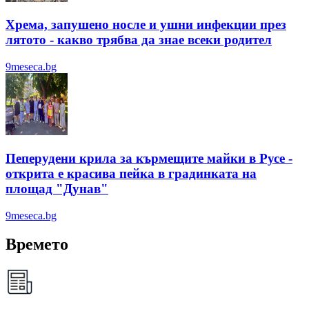
Хрема, запушено носле и ушни инфекции през
лятотo - какво трябва да знае всеки родител
9meseca.bg
Пеперудени крила за кърмещите майки в Русе -
открита е красива пейка в градинката на
площад "Дунав"
9meseca.bg
Времето