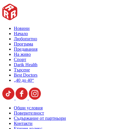
Новини
Начало
Любопитно
Програма
Предавания
На живо
Спорт
Darik Health
Търсене
Best Doctors
„40 до 40“
Общи условия
Поверителност
Съдържание от партньори
Контакти
Етичен кодекс