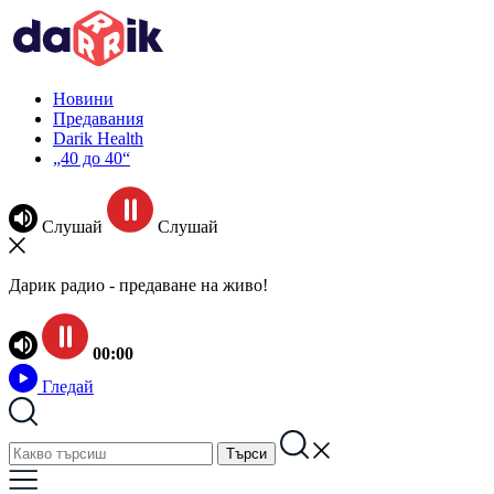
Новини
Предавания
Darik Health
„40 до 40“
Слушай
Слушай
Дарик радио - предаване на живо!
00:00
Гледай