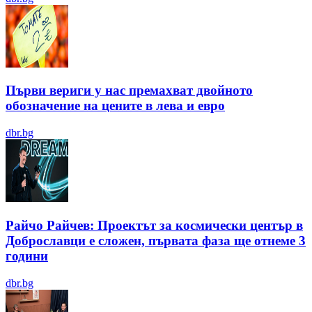
Първи вериги у нас премахват двойното
обозначение на цените в лева и евро
dbr.bg
Райчо Райчев: Проектът за космически център в
Доброславци е сложен, първата фаза ще отнеме 3
години
dbr.bg