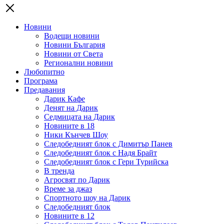
Новини
Водещи новини
Новини България
Новини от Света
Регионални новини
Любопитно
Програма
Предавания
Дарик Кафе
Денят на Дарик
Седмицата на Дарик
Новините в 18
Ники Кънчев Шоу
Следобедният блок с Димитър Панев
Следобедният блок с Надя Брайт
Следобедният блок с Гери Турийска
В тренда
Агросвят по Дарик
Време за джаз
Спортното шоу на Дарик
Следобедният блок
Новините в 12