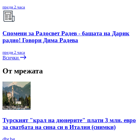
преди 2 часа
Спомени за Радосвет Радев - бащата на Дарик
радио! Говори Дима Радева
преди 2 часа
Всички
От мрежата
Турският "крал на дюнерите" плати 3 млн. евро
за сватбата на сина си в Италия (снимки)
dbr.bg