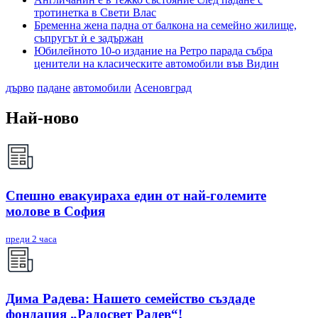
тротинетка в Свети Влас
Бременна жена падна от балкона на семейно жилище,
съпругът ѝ е задържан
Юбилейното 10-о издание на Ретро парада събра
ценители на класическите автомобили във Видин
дърво
падане
автомобили
Асеновград
Най-ново
Спешно евакуираха един от най-големите
молове в София
преди 2 часа
Дима Радева: Нашето семейство създаде
фондация „Радосвет Радев“!