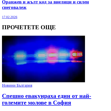
Оранжев и жълт код за виелици и силен
снеговалеж
17.02.2026
ПРОЧЕТЕТЕ ОЩЕ
Новини България
Спешно евакуираха един от най-
големите молове в София