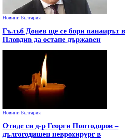
Новини България
Гълъб Донев ще се бори панаирът в
Пловдив да остане държавен
Новини България
Отиде си д-р Георги Поптодоров –
дългогодишен неврохирург в