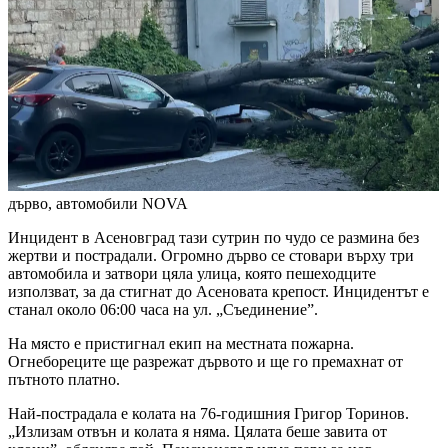
дърво, автомобили
NOVA
Инцидент в Асеновград тази сутрин по чудо се размина без
жертви и пострадали. Огромно дърво се стовари върху три
автомобила и затвори цяла улица, която пешеходците
използват, за да стигнат до Асеновата крепост. Инцидентът е
станал около 06:00 часа на ул. „Съединение”.
На място е пристигнал екип на местната пожарна.
Огнебореците ще разрежат дървото и ще го премахнат от
пътното платно.
Най-пострадала е колата на 76-годишния Григор Торинов.
„Излизам отвън и колата я няма. Цялата беше завита от