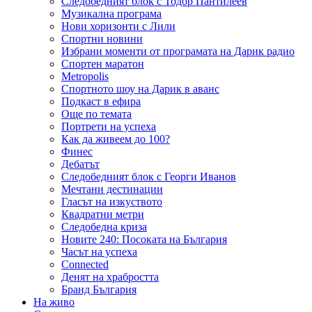
Следобедният блок с Тодор Пантилеев
Музикална програма
Нови хоризонти с Лили
Спортни новини
Избрани моменти от програмата на Дарик радио
Спортен маратон
Metropolis
Спортното шоу на Дарик в аванс
Подкаст в ефира
Още по темата
Портрети на успеха
Как да живеем до 100?
Финес
Дебатът
Следобедният блок с Георги Иванов
Мечтани дестинации
Гласът на изкуството
Квадратни метри
Следобедна криза
Новите 240: Посоката на България
Часът на успеха
Connected
Денят на храбростта
Бранд България
На живо