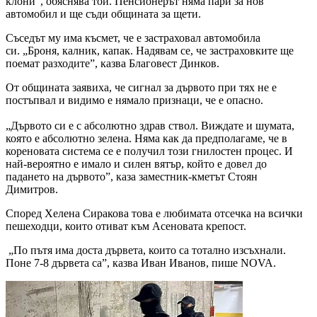
клони”, обяснява той. Пенсионерът няма пари за нов
автомобил и ще съди общината за щети.
Съседът му има късмет, че е застраховал автомобила
си. „Броня, калник, капак. Надявам се, че застраховките ще
поемат разходите”, казва Благовест Динков.
От общината заявиха, че сигнал за дървото при тях не е
постъпвал и видимо е нямало признаци, че е опасно.
„Дървото си е с абсолютно здрав ствол. Виждате и шумата,
която е абсолютно зелена. Няма как да предполагаме, че в
кореновата система се е получил този гнилостен процес. И
най-вероятно е имало и силен вятър, който е довел до
падането на дървото”, каза заместник-кметът Стоян
Димитров.
Според Хелена Сиракова това е любимата отсечка на всички
пешеходци, които отиват към Асеновата крепост.
„По пътя има доста дървета, които са тотално изсъхнали.
Поне 7-8 дървета са”, казва Иван Иванов, пише NOVA.