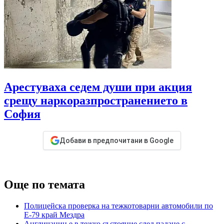
Арестуваха седем души при акция
срещу наркоразпространението в
София
Добави в предпочитани в Google
Още по темата
Полицейска проверка на тежкотоварни автомобили по
Е-79 край Мездра
Англичанин е в тежко състояние след падане с