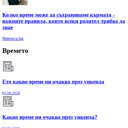
Колко време може да съхраняваме кърмата -
важните правила, които всеки родител трябва да
знае
9meseca.bg
Времето
Ето какво време ни очаква през уикенда
01.08.2026
Какво време ни очаква през уикенда?