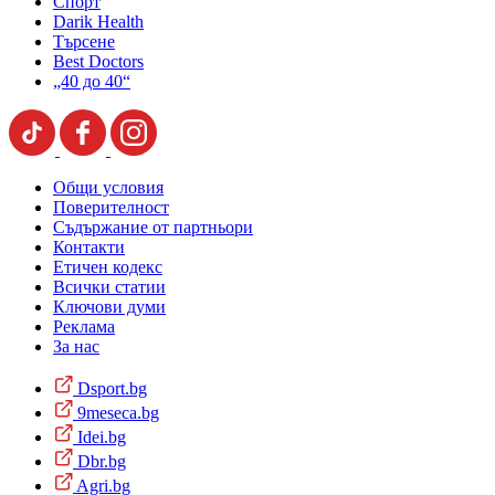
Спорт
Darik Health
Търсене
Best Doctors
„40 до 40“
Общи условия
Поверителност
Съдържание от партньори
Контакти
Етичен кодекс
Всички статии
Ключови думи
Реклама
За нас
Dsport.bg
9meseca.bg
Idei.bg
Dbr.bg
Agri.bg