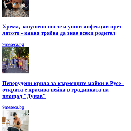
Хрема, запушено носле и ушни инфекции през
лятотo - какво трябва да знае всеки родител
9meseca.bg
Пеперудени крила за кърмещите майки в Русе -
открита е красива пейка в градинката на
площад "Дунав"
9meseca.bg