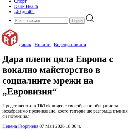
Спорт
Darik Health
„40 до 40“
Дарик
|
Новини
|
Водещи новини
Дара плени цяла Европа с
вокално майсторство в
социалните мрежи на
„Евровизия“
Представеното в TikTok видео е своеобразно обещание за
незабравимо преживяване, което тепърва ще разгръща пълния
си потенциал
Невена Георгиева
07 Май 2026 18:06 ч.