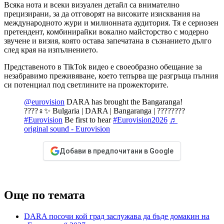
Всяка нота и всеки визуален детайл са внимателно
прецизирани, за да отговорят на високите изисквания на
международното жури и милионната аудитория. Тя е сериозен
претендент, комбинирайки вокално майсторство с модерно
звучене и визия, която остава запечатана в съзнанието дълго
след края на изпълнението.
Представеното в TikTok видео е своеобразно обещание за
незабравимо преживяване, което тепърва ще разгръща пълния
си потенциал под светлините на прожекторите.
@eurovision
DARA has brought the Bangaranga!
????‍♀️✨ Bulgaria | DARA | Bangaranga | ????????
#Eurovision
Be first to hear
#Eurovision2026
♬
original sound - Eurovision
Добави в предпочитани в Google
Още по темата
DARA посочи кой град заслужава да бъде домакин на