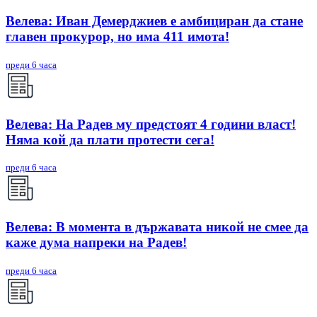
Велева: Иван Демерджиев е амбициран да стане
главен прокурор, но има 411 имота!
преди 6 часа
Велева: На Радев му предстоят 4 години власт!
Няма кой да плати протести сега!
преди 6 часа
Велева: В момента в държавата никой не смее да
каже дума напреки на Радев!
преди 6 часа