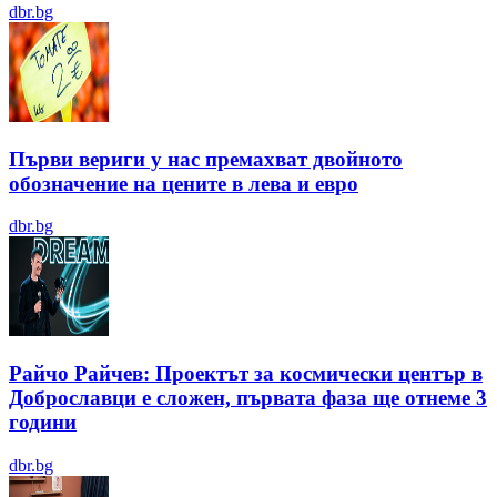
dbr.bg
Първи вериги у нас премахват двойното
обозначение на цените в лева и евро
dbr.bg
Райчо Райчев: Проектът за космически център в
Доброславци е сложен, първата фаза ще отнеме 3
години
dbr.bg