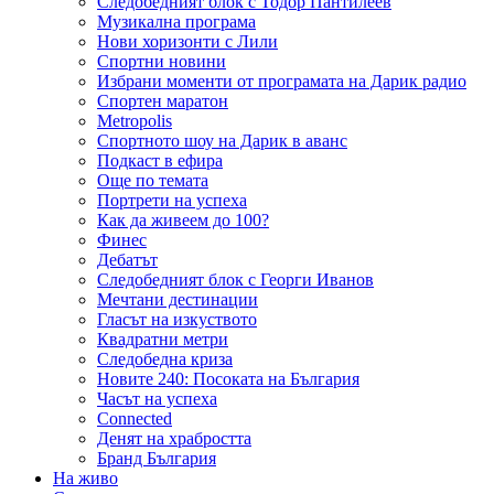
Следобедният блок с Тодор Пантилеев
Музикална програма
Нови хоризонти с Лили
Спортни новини
Избрани моменти от програмата на Дарик радио
Спортен маратон
Metropolis
Спортното шоу на Дарик в аванс
Подкаст в ефира
Още по темата
Портрети на успеха
Как да живеем до 100?
Финес
Дебатът
Следобедният блок с Георги Иванов
Мечтани дестинации
Гласът на изкуството
Квадратни метри
Следобедна криза
Новите 240: Посоката на България
Часът на успеха
Connected
Денят на храбростта
Бранд България
На живо