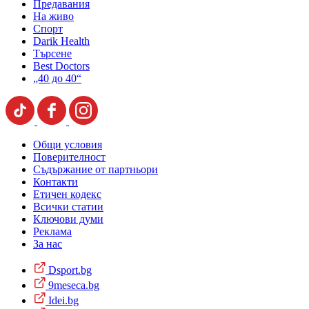
Предавания
На живо
Спорт
Darik Health
Търсене
Best Doctors
„40 до 40“
Общи условия
Поверителност
Съдържание от партньори
Контакти
Етичен кодекс
Всички статии
Ключови думи
Реклама
За нас
Dsport.bg
9meseca.bg
Idei.bg