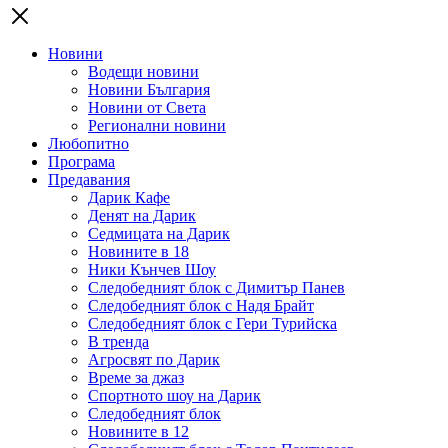
Новини
Водещи новини
Новини България
Новини от Света
Регионални новини
Любопитно
Програма
Предавания
Дарик Кафе
Денят на Дарик
Седмицата на Дарик
Новините в 18
Ники Кънчев Шоу
Следобедният блок с Димитър Панев
Следобедният блок с Надя Брайт
Следобедният блок с Гери Турийска
В тренда
Агросвят по Дарик
Време за джаз
Спортното шоу на Дарик
Следобедният блок
Новините в 12