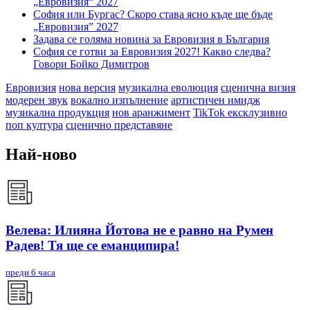
„Евровизия“ 2027
София или Бургас? Скоро става ясно къде ще бъде
„Евровизия” 2027
Задава се голяма новина за Евровизия в България
София се готви за Евровизия 2027! Какво следва?
Говори Бойко Димитров
Евровизия
нова версия
музикална еволюция
сценична визия
модерен звук
вокално изпълнение
артистичен имидж
музикална продукция
нов аранжимент
TikTok ексклузивно
поп култура
сценично представяне
Най-ново
Велева: Илияна Йотова не е равно на Румен
Радев! Тя ще се еманципира!
преди 6 часа