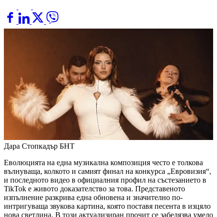
Дара
Стопкадър БНТ
Еволюцията на една музикална композиция често е толкова
вълнуваща, колкото и самият финал на конкурса „Евровизия“,
и последното видео в официалния профил на състезанието в
TikTok е живото доказателство за това. Представеното
изпълнение разкрива една обновена и значително по-
интригуваща звукова картина, която поставя песента в изцяло
нова светлина. В този актуализиран прочит се забелязва умело