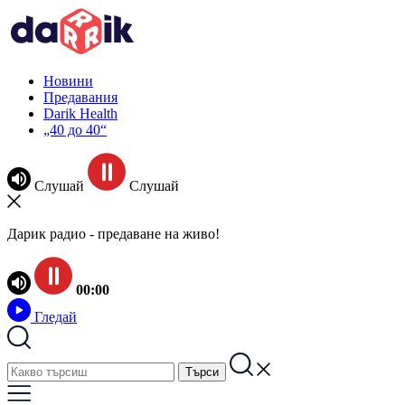
Новини
Предавания
Darik Health
„40 до 40“
Слушай
Слушай
Дарик радио - предаване на живо!
00:00
Гледай