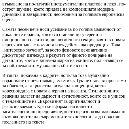
втъкаване на по-плътни инструментални пластове и леко „по-
остро“ звучене, което придава на композицията модерна
динамика и завършеност, необходими за голямата европейска
сцена.
Самата песен вече носи усещане за по-голяма мащабност от
вокалните нюанси, които са станали по-уверени и
емоционално наситени, до ритмичната секция, която в новата
версия изпъква с по-чиста и въздействаща продукция. Това
„интересно звучене“, за което феновете вече активно
дискутират, изглежда е резултат от финото полиране на
детайлите, което е запазена марка на екипите, подготвящи се
за най-гледаното музикално събитие в света.
Визията, показана в кадрите, допълва това музикално
израстване с впечатляваща естетика. Тук не става въпрос само
за облекло, а за цялостна визуална концепция, която
кореспондира с новата енергия на песента. Стилистичните
решения залагат на дързост и артистичност, които са в унисон
с тенденциите на „Евровизия“ за оригиналност и
разпознаваемост. Краткия формат на видеото
загатва сценично представяне, което ще използва максимално
възможностите на съвременните технологии, за да подсили
посланието на текста.