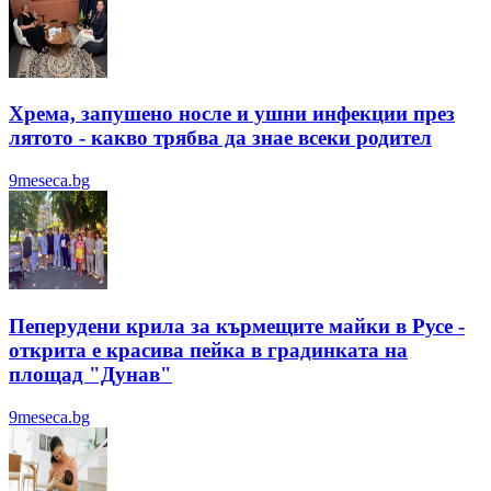
Хрема, запушено носле и ушни инфекции през
лятотo - какво трябва да знае всеки родител
9meseca.bg
Пеперудени крила за кърмещите майки в Русе -
открита е красива пейка в градинката на
площад "Дунав"
9meseca.bg