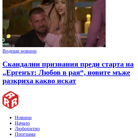
Водещи новини
Скандални признания преди старта на
„Ергенът: Любов в рая“, новите мъже
разкриха какво искат
Новини
Начало
Любопитно
Програма