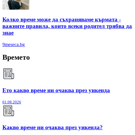
Колко време може да съхраняваме кърмата -
важните правила, които всеки родител трябва да
знае
9meseca.bg
Времето
Ето какво време ни очаква през уикенда
01.08.2026
Какво време ни очаква през уикенда?