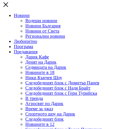
Новини
Водещи новини
Новини България
Новини от Света
Регионални новини
Любопитно
Програма
Предавания
Дарик Кафе
Денят на Дарик
Седмицата на Дарик
Новините в 18
Ники Кънчев Шоу
Следобедният блок с Димитър Панев
Следобедният блок с Надя Брайт
Следобедният блок с Гери Турийска
В тренда
Агросвят по Дарик
Време за джаз
Спортното шоу на Дарик
Следобедният блок
Новините в 12