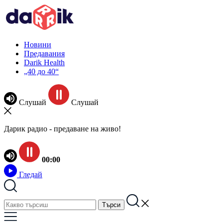
Новини
Предавания
Darik Health
„40 до 40“
Слушай
Слушай
Дарик радио - предаване на живо!
00:00
Гледай