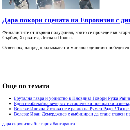
Дара покори сцената на Евровизия с д
Финалистите от първия полуфинал, който се проведе във вторн
Сърбия, Хърватия, Литва и Полша.
Освен тях, напред продължават и миналогодишният победител 
Още по темата
Брутална гавра и убийство в Пловдив! Говори Ружа Райч
Една необичайна вечеря с исторически препратки изненад
Велева: Илияна Йотова не е равно на Румен Радев! Тя ще
Велева: Иван Демерджиев е амбициран да стане главен пр
дара
евровизия
българия
бангаранга