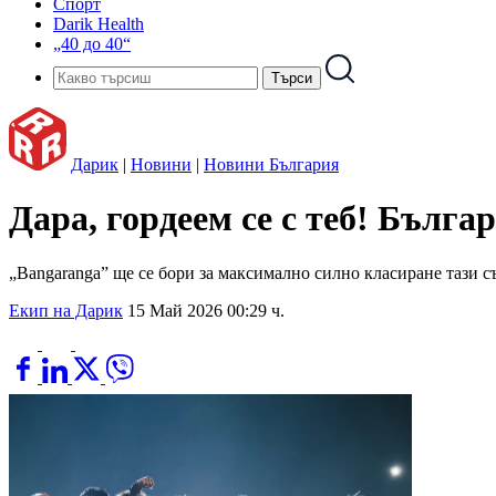
Спорт
Darik Health
„40 до 40“
Дарик
|
Новини
|
Новини България
Дара, гордеем се с теб! Бълга
„Bangaranga” ще се бори за максимално силно класиране тази с
Екип на Дарик
15 Май 2026 00:29 ч.