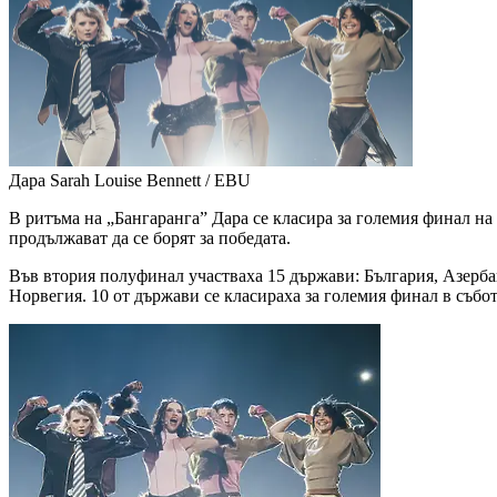
Дара
Sarah Louise Bennett / EBU
В ритъма на „Бангаранга” Дара се класира за големия финал на
продължават да се борят за победата.
Във втория полуфинал участваха 15 държави: България, Азерб
Норвегия. 10 от държави се класираха за големия финал в съб