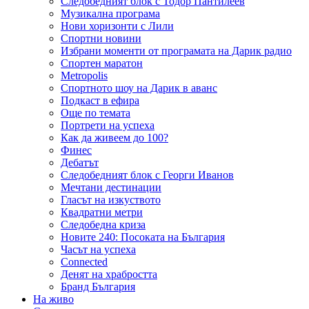
Следобедният блок с Тодор Пантилеев
Музикална програма
Нови хоризонти с Лили
Спортни новини
Избрани моменти от програмата на Дарик радио
Спортен маратон
Metropolis
Спортното шоу на Дарик в аванс
Подкаст в ефира
Още по темата
Портрети на успеха
Как да живеем до 100?
Финес
Дебатът
Следобедният блок с Георги Иванов
Мечтани дестинации
Гласът на изкуството
Квадратни метри
Следобедна криза
Новите 240: Посоката на България
Часът на успеха
Connected
Денят на храбростта
Бранд България
На живо