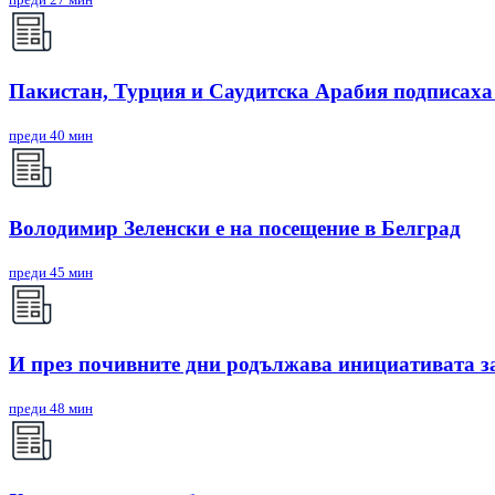
Пакистан, Турция и Саудитска Арабия подписаха
преди 40 мин
Володимир Зеленски е на посещение в Белград
преди 45 мин
И през почивните дни родължава инициативата з
преди 48 мин