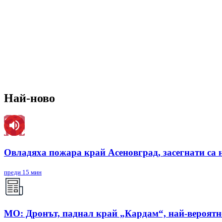
Най-ново
Овладяха пожара край Асеновград, засегнати са 
преди 15 мин
МО: Дронът, паднал край „Кардам“, най-вероят