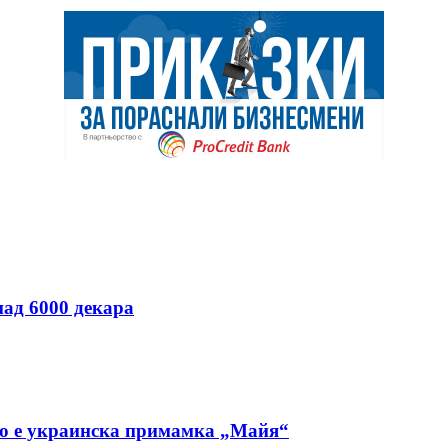
над 6000 декара
но е украинска примамка „Майя“