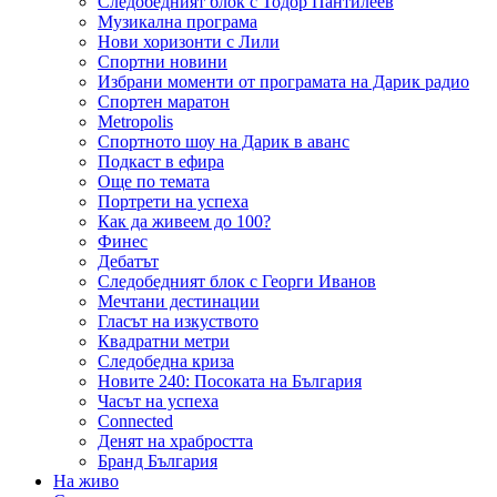
Следобедният блок с Тодор Пантилеев
Музикална програма
Нови хоризонти с Лили
Спортни новини
Избрани моменти от програмата на Дарик радио
Спортен маратон
Metropolis
Спортното шоу на Дарик в аванс
Подкаст в ефира
Още по темата
Портрети на успеха
Как да живеем до 100?
Финес
Дебатът
Следобедният блок с Георги Иванов
Мечтани дестинации
Гласът на изкуството
Квадратни метри
Следобедна криза
Новите 240: Посоката на България
Часът на успеха
Connected
Денят на храбростта
Бранд България
На живо