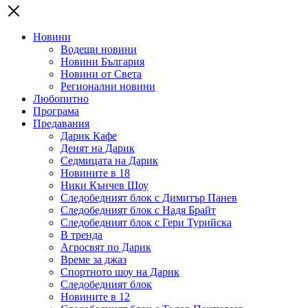
Новини
Водещи новини
Новини България
Новини от Света
Регионални новини
Любопитно
Програма
Предавания
Дарик Кафе
Денят на Дарик
Седмицата на Дарик
Новините в 18
Ники Кънчев Шоу
Следобедният блок с Димитър Панев
Следобедният блок с Надя Брайт
Следобедният блок с Гери Турийска
В тренда
Агросвят по Дарик
Време за джаз
Спортното шоу на Дарик
Следобедният блок
Новините в 12