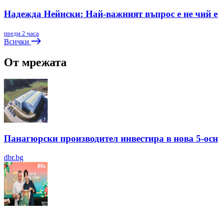
Надежда Нейнски: Най-важният въпрос е не чий е 
преди 2 часа
Всички
От мрежата
Панагюрски производител инвестира в нова 5-ос
dbr.bg