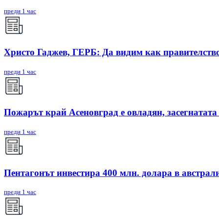
преди 1 час
Христо Гаджев, ГЕРБ: Да видим как правителств
преди 1 час
Пожарът край Асеновград е овладян, засегнатата
преди 1 час
Пентагонът инвестира 400 млн. долара в австрал
преди 1 час