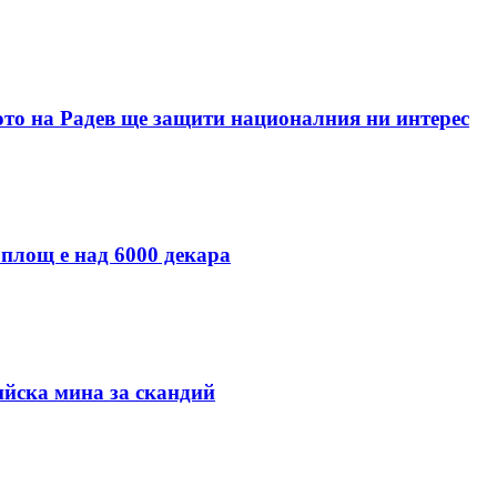
ото на Радев ще защити националния ни интерес
 площ е над 6000 декара
ийска мина за скандий