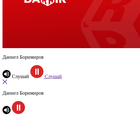
Даниел Боримиров
Слушай
Слушай
Даниел Боримиров