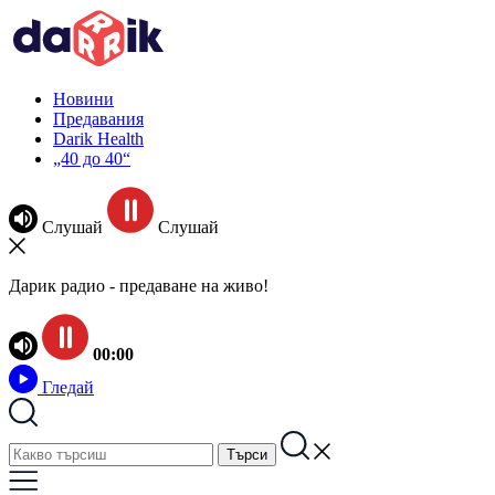
Новини
Предавания
Darik Health
„40 до 40“
Слушай
Слушай
Дарик радио - предаване на живо!
00:00
Гледай