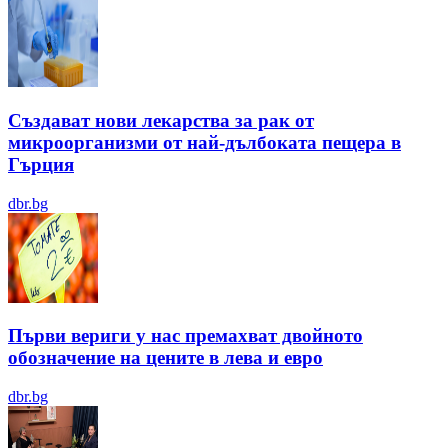
Създават нови лекарства за рак от
микроорганизми от най-дълбоката пещера в
Гърция
dbr.bg
Първи вериги у нас премахват двойното
обозначение на цените в лева и евро
dbr.bg