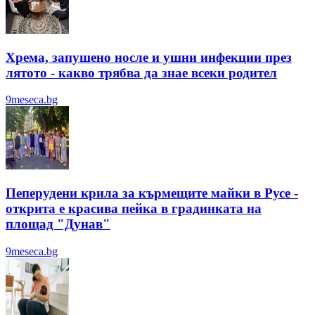
Хрема, запушено носле и ушни инфекции през
лятотo - какво трябва да знае всеки родител
9meseca.bg
Пеперудени крила за кърмещите майки в Русе -
открита е красива пейка в градинката на
площад "Дунав"
9meseca.bg