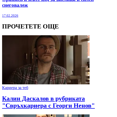
снеговалеж
17.02.2026
ПРОЧЕТЕТЕ ОЩЕ
Кариера за теб
Калин Даскалов в рубриката
"Свръхкариера с Георги Ненов"