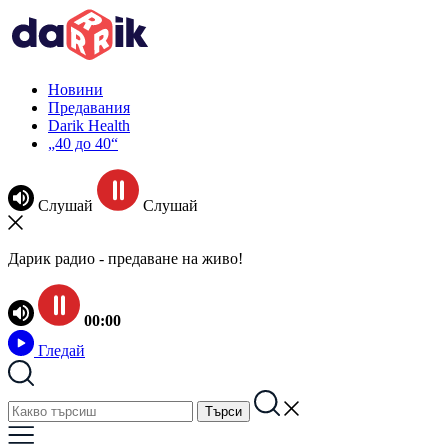
Новини
Предавания
Darik Health
„40 до 40“
Слушай
Слушай
Дарик радио - предаване на живо!
00:00
Гледай