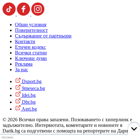
Общи условия
Поверителност
Съдържание от партньори
Контакти
Етичен кодекс
Всички статии
Ключови думи
Реклама
За нас
Dsport.bg
9meseca.bg
Idei.bg
Dbr.bg
Agri.bg
© 2026 Всички права запазени. Позоваването с хиперлинк е
задължително. Интервютата, коментарите и новините в
Darik.bg са подготвени с помощта на репортерите на Дарик
Радио и новинарските емисии на радиото. Снимки: Дарик
РЕКЛАМА