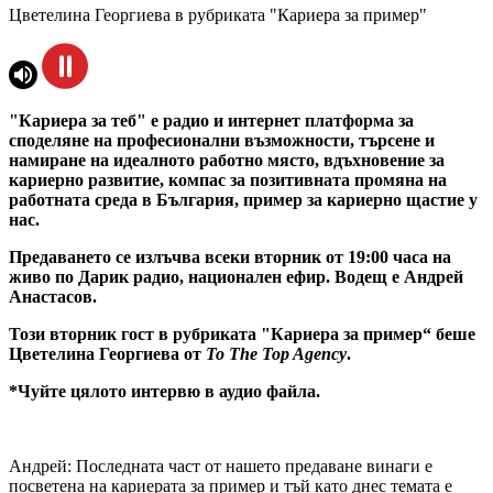
Цветелина Георгиева в рубриката "Кариера за пример"
"Кариера за теб" е радио и интернет платформа за
споделяне на професионални възможности, търсене и
намиране на идеалното работно място, вдъхновение за
кариерно развитие, компас за позитивната промяна на
работната среда в България, пример за кариерно щастие у
нас.
Предаването се излъчва всеки вторник от 19:00 часа на
живо по Дарик радио, национален ефир. Водещ е Андрей
Анастасов.
Този вторник гост в рубриката "Кариера за пример“ беше
Цветелина Георгиева от
To The Top Agency
.
*Чуйте цялото интервю в аудио файла.
Андрей: Последната част от нашето предаване винаги е
посветена на кариерата за пример и тъй като днес темата е