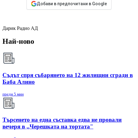
Добави в предпочитани в Google
Дарик Радио АД
Най-ново
Съдът спря събарянето на 12 жилищни сгради в
Баба Алино
преди 5 мин
Търсенето на една съставка едва не провали
вечеря в ,,Черешката на тортата"