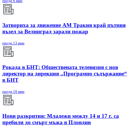
преди 8 мин
Затвориха за движение АМ Тракия край пътния
възел за Велинград заради пожар
преди 13 мин
Рокада в БНТ: Обществената телевизия с нов
директор на дирекция „Програмно съдържание“
в БНТ
преди 19 мин
Нови разкрития: Младежи между 14 и 17 г. са
пребили до смърт мъжа в Пловдив