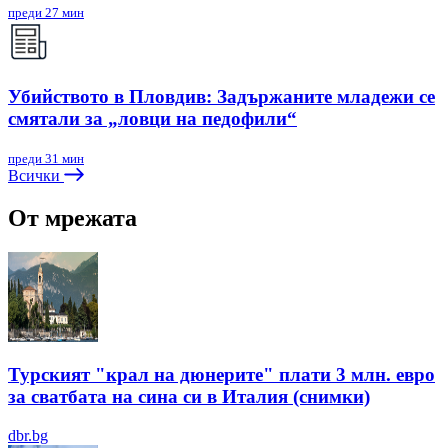
преди 27 мин
Убийството в Пловдив: Задържаните младежи се
смятали за „ловци на педофили“
преди 31 мин
Всички
От мрежата
Турският "крал на дюнерите" плати 3 млн. евро
за сватбата на сина си в Италия (снимки)
dbr.bg