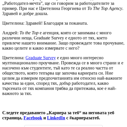
„Работодател-мечта”, ще си говорим за работодателите за
пример. При нас е Цветелина Георгиева от
To The Top Agency
.
Здравей и добре дошла.
Цветелина: Здравей! Благодаря за поканата.
Андрей:
To the Top
е агенция, която се занимава с много
различни неща,
Graduate Survey
е едното от тях, което
привлече нашето внимание. Защо провеждате това прочуване,
какво целите и какво измервате с него?
Цветелина:
Graduate Survey
е едно много интересно
мултинационално проучване. Провежда се в много страни и е
насочено към студентите, тъй като те са реално частта от
обществото, която тепърва ще започва кариерата си. Ние
целим да измерим предпочитанията им относно най-важните
качества за един, според тях, добър работодател, какво
търсената от тях компания трябва да притежава, кое е най-
важното за тях.
Следете предаването „Кариера за теб“ на неговата
уеб
страница
,
Facebook
и
LinkedIn
с
#кариеразатеб.