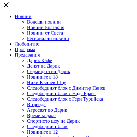
Новини
Водещи новини
Новини България
Новини от Света
Регионални новини
Любопитно
Програма
Предавания
Дарик Кафе
Денят на Дарик
Седмицата на Дарик
Новините в 18
Ники Кънчев Шоу
Следобедният блок с Димитър Панев
Следобедният блок с Надя Брайт
Следобедният блок с Гери Турийска
В тренда
Агросвят по Дарик
Време за джаз
Спортното шоу на Дарик
Следобедният блок
Новините в 12