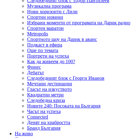
Следобедният блок с Тодор Пантилеев
Музикална програма
Нови хоризонти с Лили
Спортни новини
Избрани моменти от програмата на Дарик радио
Спортен маратон
Metropolis
Спортното шоу на Дарик в аванс
Подкаст в ефира
Още по темата
Портрети на успеха
Как да живеем до 100?
Финес
Дебатът
Следобедният блок с Георги Иванов
Мечтани дестинации
Гласът на изкуството
Квадратни метри
Следобедна криза
Новите 240: Посоката на България
Часът на успеха
Connected
Денят на храбростта
Бранд България
На живо