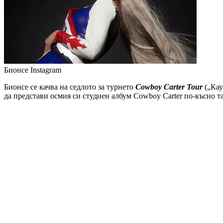
Бионсе
Instagram
Бионсе се качва на седлото за турнето
Cowboy Carter Tour
(„Кау
да представи осмия си студиен албум Cowboy Carter по-късно т