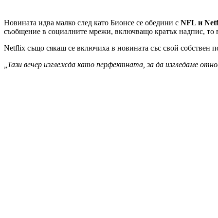
Новината идва малко след като Бионсе се обедини с
NFL и Netf
съобщение в социалните мрежи, включващо кратък надпис, то веч
Netflix също сякаш се включиха в новината със свой собствен 
„Тази вечер изглежда като перфектната, за да изгледаме отново