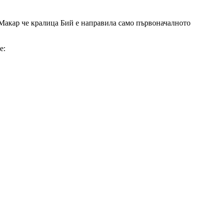
Макар че кралица Бий е направила само първоначалното
е: