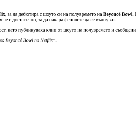
lix
, за да дебютира с шоуто си на полувремето на
Beyoncé Bowl.
е е достатъчно, за да накара феновете да се вълнуват.
пост, като публикуваха клип от шоуто на полувремето и съобщени
 Beyoncé Bowl по Netflix“.