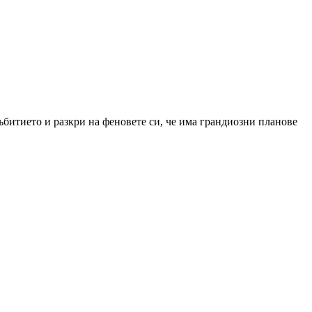
ъбитието и разкри на феновете си, че има грандиозни планове