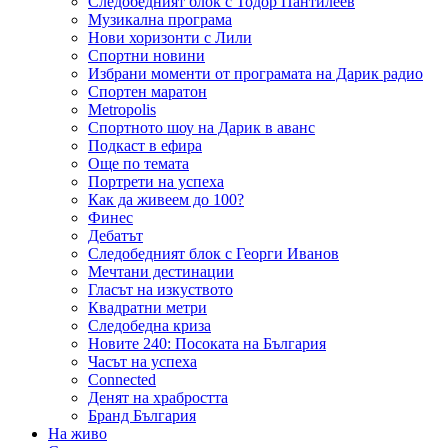
Следобедният блок с Тодор Пантилеев
Музикална програма
Нови хоризонти с Лили
Спортни новини
Избрани моменти от програмата на Дарик радио
Спортен маратон
Metropolis
Спортното шоу на Дарик в аванс
Подкаст в ефира
Още по темата
Портрети на успеха
Как да живеем до 100?
Финес
Дебатът
Следобедният блок с Георги Иванов
Мечтани дестинации
Гласът на изкуството
Квадратни метри
Следобедна криза
Новите 240: Посоката на България
Часът на успеха
Connected
Денят на храбростта
Бранд България
На живо