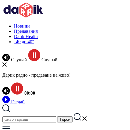
Новини
Предавания
Darik Health
„40 до 40“
Слушай
Слушай
Дарик радио - предаване на живо!
00:00
Гледай