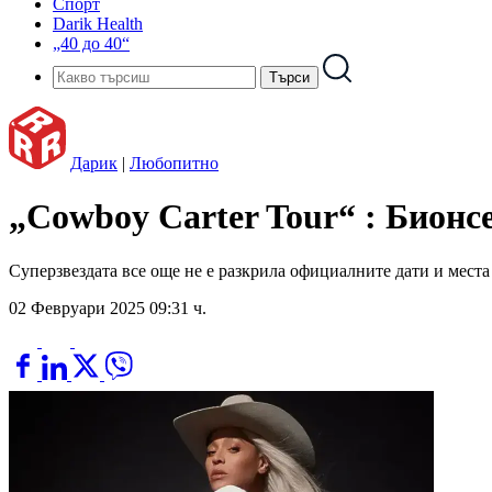
Спорт
Darik Health
„40 до 40“
Дарик
|
Любопитно
„Cowboy Carter Tour“ : Бионс
Суперзвездата все още не е разкрила официалните дати и места
02 Февруари 2025 09:31 ч.