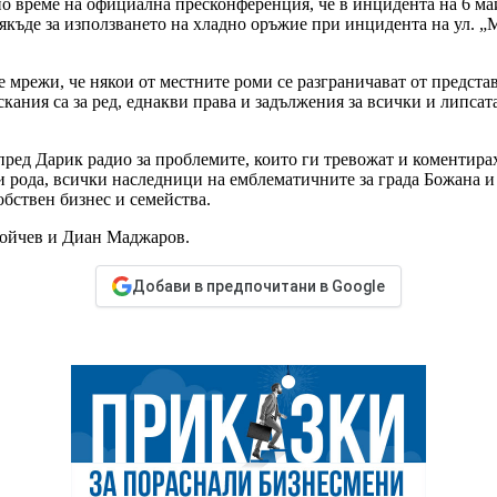
е по време на официална пресконференция, че в инцидента на 6 м
някъде за използването на хладно оръжие при инцидента на ул. „
мрежи, че някои от местните роми се разграничават от представ
скания са за ред, еднакви права и задължения за всички и липса
пред Дарик радио за проблемите, които ги тревожат и коментира
 рода, всички наследници на емблематичните за града Божана и 
обствен бизнес и семейства.
 Бойчев и Диан Маджаров.
Добави в предпочитани в Google