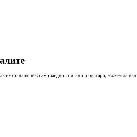
алите
ак ехото нашепва: само заедно - цигани и българи, можем да на