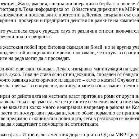
екция „Жандармерия, специални операции и борба с тероризма“
егистрация. Това информираха от Областната дирекция на МВР в
прежение и последвалите протестни действия, свързани със скан
звършени проверки и предприети действия в рамките на компетен
то участваха хора с увреден слух от различни етноси, включите
лечени под отговорност.
 жестокия побой при битовия скандал на 6 май, но за другия уч
оделял той в социалните мрежи, показвали, че пътува за граница
ите на реда могат да я проследят.
зникна още един скандал. Лекар, извършил манипулация на здра
ложи в джоб. Това не става ясно от видеоклипа, споделен от баща
 която заявиха категорично: плащането – само в касата! Случаят 
лесна плячка” за изнудване, манипулиране и използване с нечис
ран от действията на местната власт приток на роми от други на
е на това с аргумента, че не циганите се увеличават, а ние нам
а не вижат ли колко много е направила например в района на Кол
са заети от по-мургави граждани, които обаче нормално се припи
ше предимно с общината и полицията, сега в разговора се вклю
да да я защитават с помощтта на статистиката.
ажен факт. И той е, че заместник директорът на ОД на МВР Цвета