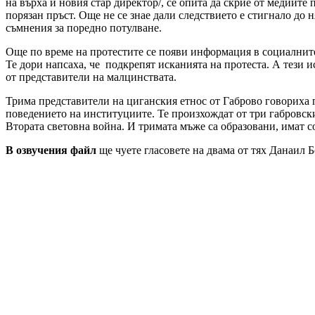
на върха и новия стар директор/, се опита да скрие от медиит
порязан пръст. Още не се знае дали следствието е стигнало до 
съмнения за поредно потулване.
Още по време на протестите се появи информация в социалните 
Те дори напсаха, че подкрепят исканията на протеста. А тези и
от представители на малцинствата.
Трима представители на циганския етнос от Габрово говориха 
поведението на институциите. Те произхождат от три габровски
Втората световна война. И тримата мъже са образовани, имат с
В озвучения файл
ще чуете гласовете на двама от тях Данаил