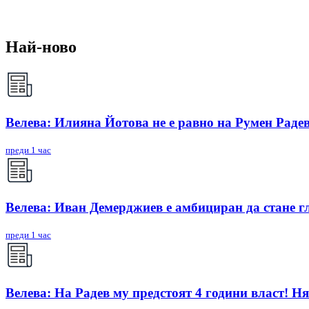
Най-ново
Велева: Илияна Йотова не е равно на Румен Радев
преди 1 час
Велева: Иван Демерджиев е амбициран да стане г
преди 1 час
Велева: На Радев му предстоят 4 години власт! Ня