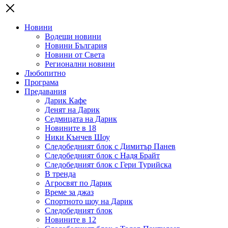
Новини
Водещи новини
Новини България
Новини от Света
Регионални новини
Любопитно
Програма
Предавания
Дарик Кафе
Денят на Дарик
Седмицата на Дарик
Новините в 18
Ники Кънчев Шоу
Следобедният блок с Димитър Панев
Следобедният блок с Надя Брайт
Следобедният блок с Гери Турийска
В тренда
Агросвят по Дарик
Време за джаз
Спортното шоу на Дарик
Следобедният блок
Новините в 12