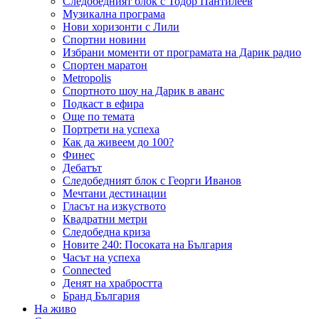
Следобедният блок с Тодор Пантилеев
Музикална програма
Нови хоризонти с Лили
Спортни новини
Избрани моменти от програмата на Дарик радио
Спортен маратон
Metropolis
Спортното шоу на Дарик в аванс
Подкаст в ефира
Още по темата
Портрети на успеха
Как да живеем до 100?
Финес
Дебатът
Следобедният блок с Георги Иванов
Мечтани дестинации
Гласът на изкуството
Квадратни метри
Следобедна криза
Новите 240: Посоката на България
Часът на успеха
Connected
Денят на храбростта
Бранд България
На живо