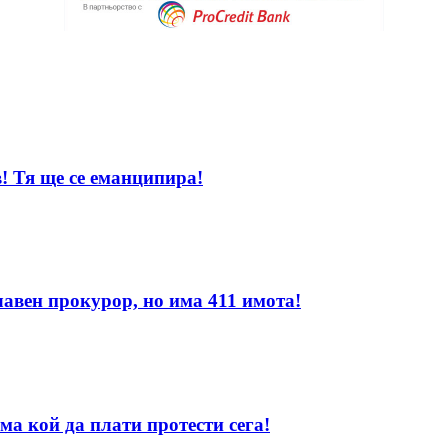
! Тя ще се еманципира!
лавен прокурор, но има 411 имота!
ма кой да плати протести сега!