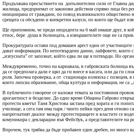
Продължава присъствието на допълнителни сили от Главна дир
жилища, предприемат се законови действия спрямо лица без р
инициирана от граждани, по повод възникналото обществено на
срещата са обсъдени и конкретни казуси, по които ще бъдат и
Ще припомним, че преди инцидента на 6 май имаше друг, в кой
етнос, бере душа в болницата, а извършителите още не са прив
Прокуратурата остави под домашен арест един от участниците в
дават информация. По непотвърдени данни, лайфовете, които сп
„изпусната” от запознат, който едва ли ще я потвърди. Но орган
Междувременно, точно на карнавала, в габровската болница въ
да се предполага дали е щял да ги внесе в касата, или да ги с
роля. Започна проверка, а от стационара излязоха с позиция, в
които липсва образование, обща култура и информация, не са „
В публичното говорене се наложи темата за постоянния провоки
арогантност и безделие. До едно време Община Габрово отвръщаш
протести кметът Таня Христова застана пред хората и ги попит
училище, а сега там има парк / чиито пейки през деня отново 
напрегнатият диалог между протестиращите и властите се воде
комуникира с декларации във Фейсбук, а представителите на ре
Впрочем, тук трябва да бъде прибавен един дребен, но много в