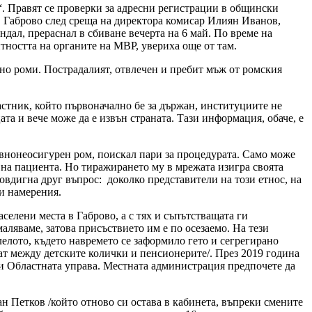
. Правят се проверки за адресни регистрации в общински
 Габрово след среща на директора комисар Илиян Иванов,
дал, прераснал в сбиване вечерта на 6 май. По време на
тността на органите на МВР, увериха още от там.
лно роми. Пострадалият, отвлечен и пребит мъж от ромския
астник, който първоначално бе за държан, институциите не
та и вече може да е извън страната. Тази информация, обаче, е
внонеосигурен ром, поискал пари за процедурата. Само може
та на пациента. Но тиражирането му в мрежата изигра своята
повдигна друг въпрос: доколко представители на този етнос, на
ти намерения.
селени места в Габрово, а с тях и съпътстващата ги
аляваме, затова присъствието им е по осезаемо. На тези
елото, където навремето се заформило гето и сегрегирано
чат между детските колички и пенсионерите/. През 2019 година
чи Областната управа. Местната администрация предпочете да
н Петков /който отново си остава в кабинета, въпреки смените