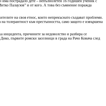
ай има пострадало дете – непълнолетен 16 годишен ученик с
Митко Палаузов” и от кого. А това без съмнение поражда
ителите на своя етнос, които непрекъснато създават проблеми.
та на толерантност към престъпността, само защото е извършена
ха инцидента, причините за недоволство и разбира се
Дико, първите ромски заселници в града на Рачо Ковача след