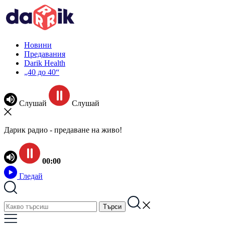
Новини
Предавания
Darik Health
„40 до 40“
Слушай
Слушай
Дарик радио - предаване на живо!
00:00
Гледай