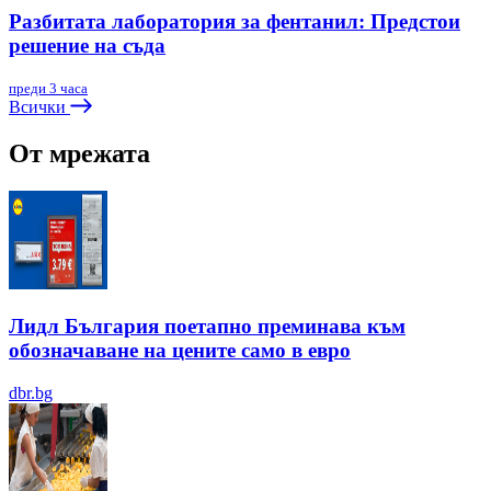
Разбитата лаборатория за фентанил: Предстои
решение на съда
преди 3 часа
Всички
От мрежата
Лидл България поетапно преминава към
обозначаване на цените само в евро
dbr.bg