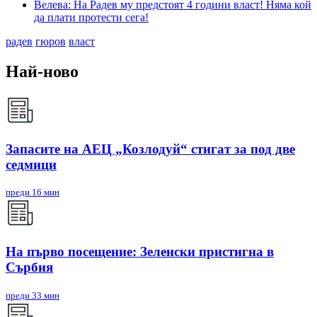
Велева: На Радев му предстоят 4 години власт! Няма кой
да плати протести сега!
радев
гюров
власт
Най-ново
Запасите на АЕЦ „Козлодуй“ стигат за под две
седмици
преди 16 мин
На първо посещение: Зеленски пристигна в
Сърбия
преди 33 мин