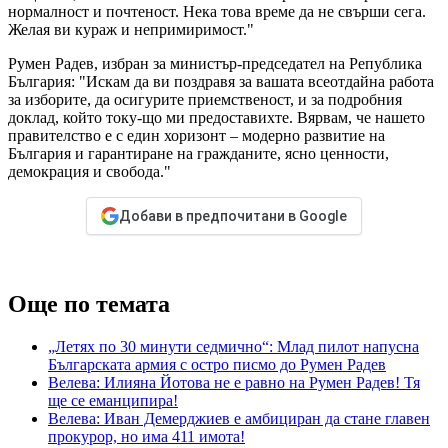
нормалност и почтеност. Нека това време да не свърши сега.
Желая ви кураж и непримиримост."
Румен Радев, избран за министър-председател на Република
България: "Искам да ви поздравя за вашата всеотдайна работа
за изборите, да осигурите приемственост, и за подробния
доклад, който току-що ми предоставихте. Вярвам, че нашето
правителство е с един хоризонт – модерно развитие на
България и гарантиране на гражданите, ясно ценности,
демокрация и свобода."
Добави в предпочитани в Google
Още по темата
„Летях по 30 минути седмично“: Млад пилот напусна
Българската армия с остро писмо до Румен Радев
Велева: Илияна Йотова не е равно на Румен Радев! Тя
ще се еманципира!
Велева: Иван Демерджиев е амбициран да стане главен
прокурор, но има 411 имота!