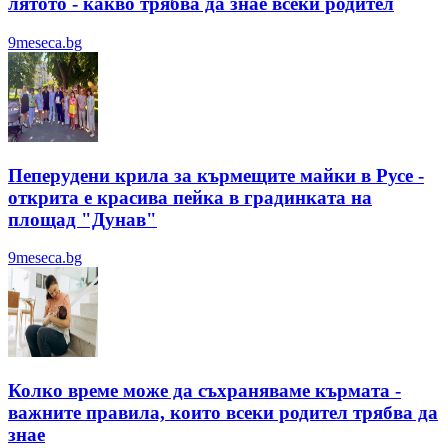
лятотo - какво трябва да знае всеки родител
9meseca.bg
Пеперудени крила за кърмещите майки в Русе -
открита е красива пейка в градинката на
площад "Дунав"
9meseca.bg
Колко време може да съхраняваме кърмата -
важните правила, които всеки родител трябва да
знае