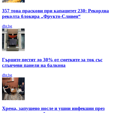
357 тона праскови при капацитет 230: Рекордна
реколта блокира „Фрукто-Сливен“
dbr.bg
Гърците пестят до 30% от сметките за ток със
слънчеви панели на балкона
dbr.bg
Хрема, запушено носле и ушни инфекции през