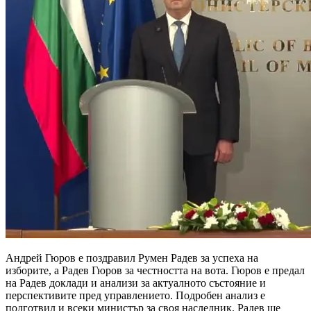
Андрей Гюров е поздравил Румен Радев за успеха на
изборите, а Радев Гюров за честността на вота. Гюров е предал
на Радев доклади и анализи за актуалното състояние и
перспективите пред управлението. Подробен анализ е
подготвил и всеки министър за своя наследник. Радев ще