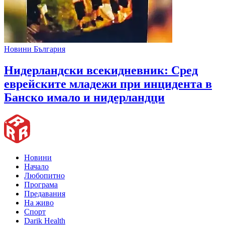
Новини България
Нидерландски всекидневник: Сред
еврейските младежи при инцидента в
Банско имало и нидерландци
Новини
Начало
Любопитно
Програма
Предавания
На живо
Спорт
Darik Health