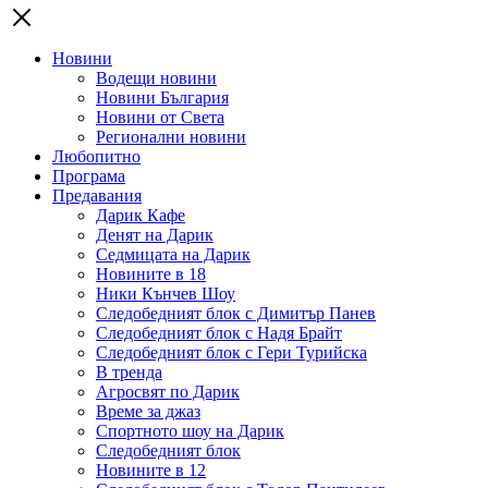
Новини
Водещи новини
Новини България
Новини от Света
Регионални новини
Любопитно
Програма
Предавания
Дарик Кафе
Денят на Дарик
Седмицата на Дарик
Новините в 18
Ники Кънчев Шоу
Следобедният блок с Димитър Панев
Следобедният блок с Надя Брайт
Следобедният блок с Гери Турийска
В тренда
Агросвят по Дарик
Време за джаз
Спортното шоу на Дарик
Следобедният блок
Новините в 12