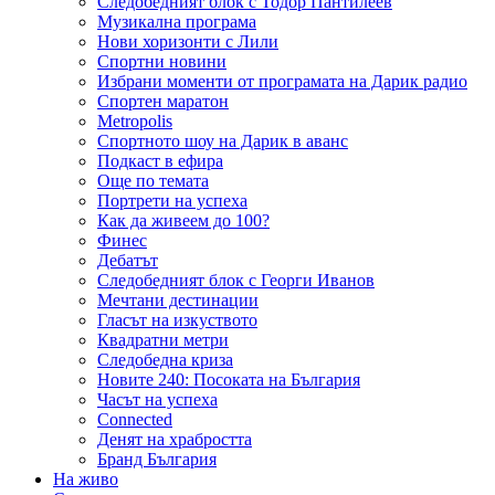
Следобедният блок с Тодор Пантилеев
Музикална програма
Нови хоризонти с Лили
Спортни новини
Избрани моменти от програмата на Дарик радио
Спортен маратон
Metropolis
Спортното шоу на Дарик в аванс
Подкаст в ефира
Още по темата
Портрети на успеха
Как да живеем до 100?
Финес
Дебатът
Следобедният блок с Георги Иванов
Мечтани дестинации
Гласът на изкуството
Квадратни метри
Следобедна криза
Новите 240: Посоката на България
Часът на успеха
Connected
Денят на храбростта
Бранд България
На живо