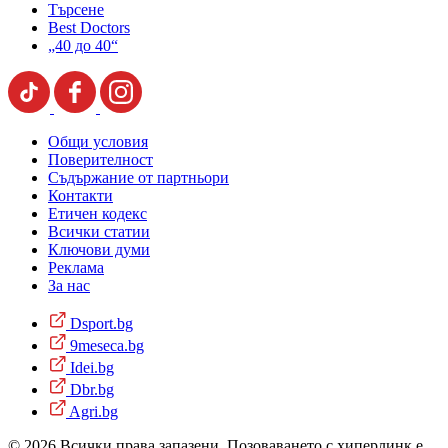
Търсене
Best Doctors
„40 до 40“
Общи условия
Поверителност
Съдържание от партньори
Контакти
Етичен кодекс
Всички статии
Ключови думи
Реклама
За нас
Dsport.bg
9meseca.bg
Idei.bg
Dbr.bg
Agri.bg
© 2026 Всички права запазени. Позоваването с хиперлинк е