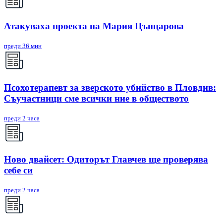
Атакуваха проекта на Мария Цънцарова
преди 36 мин
Псохотерапевт за зверското убийство в Пловдив:
Съучастници сме всички ние в обществото
преди 2 часа
Ново двайсет: Одиторът Главчев ще проверява
себе си
преди 2 часа