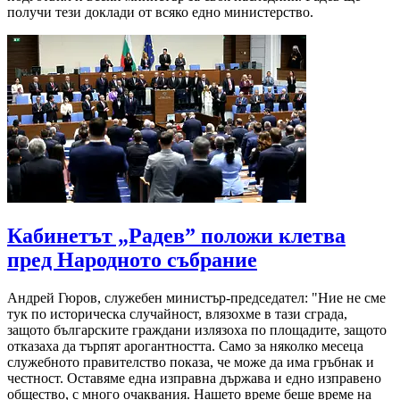
получи тези доклади от всяко едно министерство.
Кабинетът „Радев” положи клетва
пред Народното събрание
Андрей Гюров, служебен министър-председател: "Ние не сме
тук по историческа случайност, влязохме в тази сграда,
защото българските граждани излязоха по площадите, защото
отказаха да търпят арогантността. Само за няколко месеца
служебното правителство показа, че може да има гръбнак и
честност. Оставяме една изправна държава и едно изправено
общество, с много очаквания. Нашето време беше време на