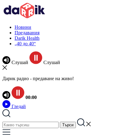
Новини
Предавания
Darik Health
„40 до 40“
Слушай
Слушай
Дарик радио - предаване на живо!
00:00
Гледай