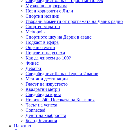
Следобедният блок с Тодор Пантилеев
Музикална програма
Нови хоризонти с Лили
Спортни новини
Избрани моменти от програмата на Дарик радио
Спортен маратон
Metropolis
Спортното шоу на Дарик в аванс
Подкаст в ефира
Още по темата
Портрети на успеха
Как да живеем до 100?
Финес
Дебатът
Следобедният блок с Георги Иванов
Мечтани дестинации
Гласът на изкуството
Квадратни метри
Следобедна криза
Новите 240: Посоката на България
Часът на успеха
Connected
Денят на храбростта
Бранд България
На живо