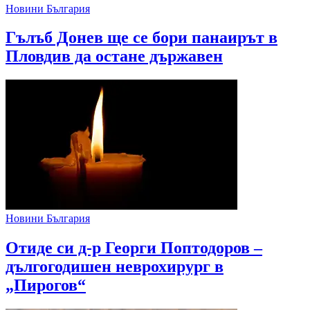
Новини България
Гълъб Донев ще се бори панаирът в
Пловдив да остане държавен
Новини България
Отиде си д-р Георги Поптодоров –
дългогодишен неврохирург в
„Пирогов“