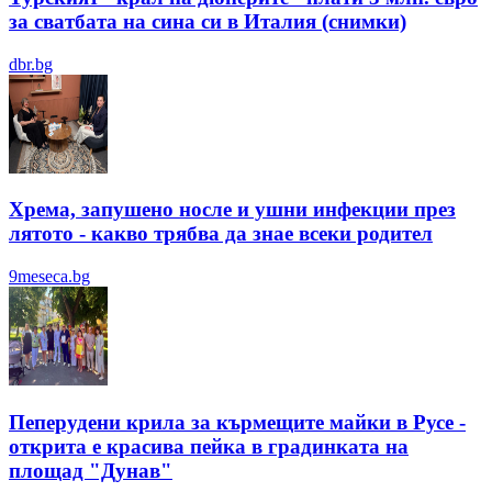
за сватбата на сина си в Италия (снимки)
dbr.bg
Хрема, запушено носле и ушни инфекции през
лятотo - какво трябва да знае всеки родител
9meseca.bg
Пеперудени крила за кърмещите майки в Русе -
открита е красива пейка в градинката на
площад "Дунав"