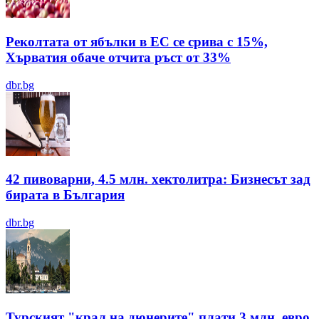
Реколтата от ябълки в ЕС се срива с 15%,
Хърватия обаче отчита ръст от 33%
dbr.bg
42 пивоварни, 4.5 млн. хектолитра: Бизнесът зад
бирата в България
dbr.bg
Турският "крал на дюнерите" плати 3 млн. евро