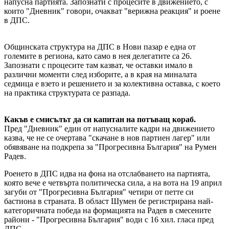
напусна партията. Запознати с процесите в движението, с
които "Дневник" говори, очакват "верижна реакция" и роене
в ДПС.
Общинската структура на ДПС в Нови пазар е една от
големите в региона, като само в нея делегатите са 26.
Запознати с процесите там казват, че оставки имало в
различни моменти след изборите, а в края на миналата
седмица е взето и решението и за колективна оставка, с което
на практика структурата се разпада.
Какъв е смисълът да си капитан на потъващ кораб.
Пред "Дневник" един от напусналите кадри на движението
казва, че не се очертава "скачане в нов партиен лагер" или
обявяване на подкрепа за "Прогресивна България" на Румен
Радев.
Роенето в ДПС идва на фона на отслабването на партията,
която вече е четвърта политическа сила, а на вота на 19 април
загуби от "Прогресивна България" четири от петте си
бастиона в страната. В област Шумен бе регистрирана най-
категоричната победа на формацията на Радев в смесените
райони - "Прогресивна България" води с 16 хил. гласа пред
ДПС.