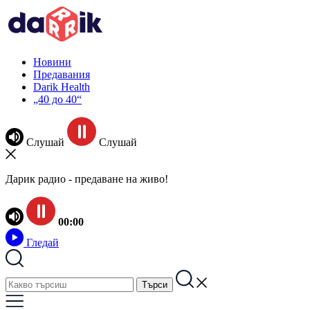
Новини
Предавания
Darik Health
„40 до 40“
Слушай
Слушай
Дарик радио - предаване на живо!
00:00
Гледай