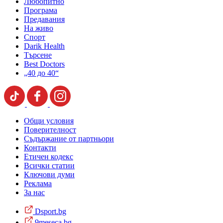
Любопитно
Програма
Предавания
На живо
Спорт
Darik Health
Търсене
Best Doctors
„40 до 40“
Общи условия
Поверителност
Съдържание от партньори
Контакти
Етичен кодекс
Всички статии
Ключови думи
Реклама
За нас
Dsport.bg
9meseca.bg