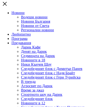
Новини
Водещи новини
Новини България
Новини от Света
Регионални новини
Любопитно
Програма
Предавания
Дарик Кафе
Денят на Дарик
Седмицата на Дарик
Новините в 18
Ники Кънчев Шоу
Следобедният блок с Димитър Панев
Следобедният блок с Надя Брайт
Следобедният блок с Гери Турийска
В тренда
Агросвят по Дарик
Време за джаз
Спортното шоу на Дарик
Следобедният блок
Новините в 12