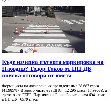
Къде изчезна пътната маркировка на
Пловдив? Тодор Токов от ПП-ДБ
поиска отговори от кмета
Формацията на доскорошния президент има 28 687 гласа
(41.985%). Второто място е за ДПС - 12 296 гласа (17.996%), а
третото - за ГЕРБ. Партията на Бойко Борисов има 6941 гласа,
а ПП-ДБ - 6579 гласа.