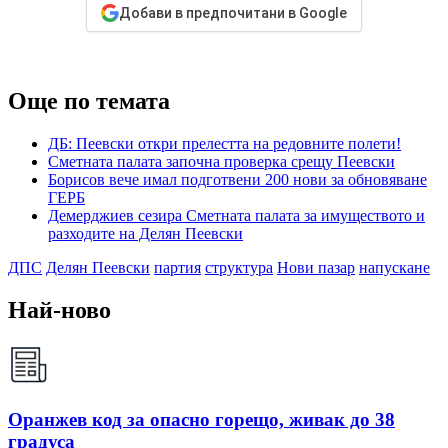
Добави в предпочитани в Google
Още по темата
ДБ: Пеевски откри прелестта на редовните полети!
Сметната палата започна проверка срещу Пеевски
Борисов вече имал подготвени 200 нови за обновяване
ГЕРБ
Демерджиев сезира Сметната палата за имуществото и
разходите на Делян Пеевски
ДПС
Делян Пеевски
партия
структура
Нови пазар
напускане
Най-ново
Оранжев код за опасно горещо, живак до 38
градуса