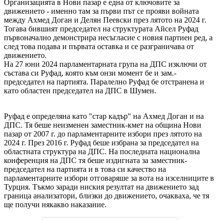
Организацията в Нови пазар е една от ключовите за
движението - именно там за първи път се прояви войната
между Ахмед Доган и Делян Пеевски през лятото на 2024 г.
Тогава бившият председател на структурата Айсел Руфад
първоначално демонстрира несъгласие с новия партиен ред, а
след това подава и първата оставка и се разграничава от
движението.
На 27 юни 2024 парламентарната група на ДПС изключи от
състава си Руфад, която към онзи момент бе и зам.-
председател на партията. Паралелно Руфад бе отстранена и
като областен председател на ДПС в Шумен.
Руфад е определяна като "стар кадър" на Ахмед Доган и на
ДПС. Тя беше неизменен заместник-кмет на община Нови
пазар от 2007 г. до парламентарните избори през лятото на
2024 г. През 2016 г. Руфад беше избрана за председател на
областната структура на ДПС. На последната национална
конференция на ДПС тя беше издигната за заместник-
председател на партията и в това си качество на
парламентарните избори отговаряше за вота на изселниците в
Турция. Тъкмо заради ниския резултат на движението зад
граница анализатори, близки до движението, очакваха, че тя
ще получи някакво наказание.