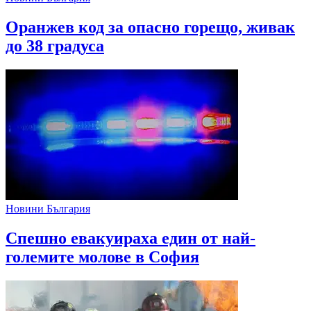
Оранжев код за опасно горещо, живак
до 38 градуса
Новини България
Спешно евакуираха един от най-
големите молове в София