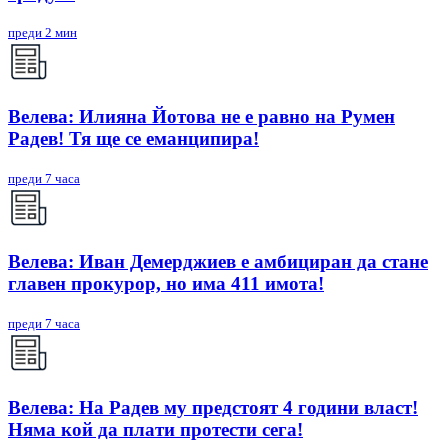
преди 2 мин
Велева: Илияна Йотова не е равно на Румен
Радев! Тя ще се еманципира!
преди 7 часа
Велева: Иван Демерджиев е амбициран да стане
главен прокурор, но има 411 имота!
преди 7 часа
Велева: На Радев му предстоят 4 години власт!
Няма кой да плати протести сега!