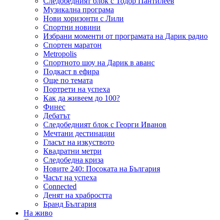
Следобедният блок с Тодор Пантилеев
Музикална програма
Нови хоризонти с Лили
Спортни новини
Избрани моменти от програмата на Дарик радио
Спортен маратон
Metropolis
Спортното шоу на Дарик в аванс
Подкаст в ефира
Още по темата
Портрети на успеха
Как да живеем до 100?
Финес
Дебатът
Следобедният блок с Георги Иванов
Мечтани дестинации
Гласът на изкуството
Квадратни метри
Следобедна криза
Новите 240: Посоката на България
Часът на успеха
Connected
Денят на храбростта
Бранд България
На живо