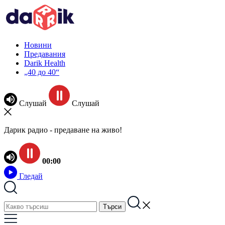
Новини
Предавания
Darik Health
„40 до 40“
Слушай
Слушай
Дарик радио - предаване на живо!
00:00
Гледай