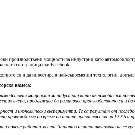
нови производствени мощности за индустрии като автомобилостр
алната си страница във Facebook.
ството си и да инвестира в най-съвременни технологии, допълв
торска намеса:
производствени мощности за индустрии като автомобилостроене
тих вчера, продължава да разширява производството си и да и
гурност и икономически експерименти. Те са резултат от послед
която провеждахме по време на трите правителства на ГЕРБ и п
и и повече работни места. Защото силната икономика не се гра