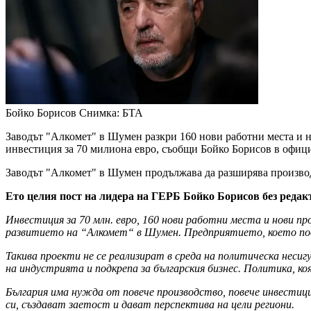
Бойко Борисов
Снимка: БТА
Заводът "Алкомет" в Шумен разкри 160 нови работни места и 
инвестиция за 70 милиона евро, съобщи Бойко Борисов в офици
Заводът "Алкомет" в Шумен продължава да разширява производ
Ето целия пост на лидера на ГЕРБ Бойко Борисов без редак
Инвестиция за 70 млн. евро, 160 нови работни места и нови 
развитието на “Алкомет“ в Шумен. Предприятието, което посе
Такива проекти не се реализират в среда на политическа неси
на индустрията и подкрепа за българския бизнес. Политика, 
България има нужда от повече производство, повече инвестици
си, създават заетост и дават перспектива на цели региони.