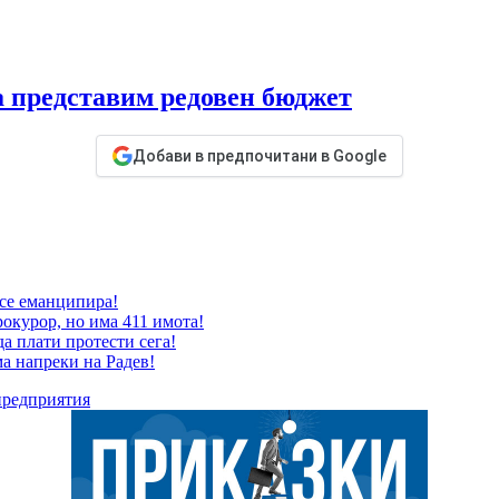
да представим редовен бюджет
Добави в предпочитани в Google
 се еманципира!
окурор, но има 411 имота!
да плати протести сега!
ма напреки на Радев!
предприятия