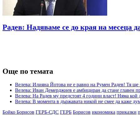
Радев: Надяваме се до края на месеца 
Още по темата
Велева: Илияна Йотова не е равно на Румен Радев! Тя ще
Велева: Иван Демерджиев е амбициран да стане главен пр
Велева: На Радев му предстоят 4 години власт! Няма кой 
Велева: В момента в държавата никой не смее да каже ду
Бойко Борисов
ГЕРБ-СДС
ГЕРБ
Борисов
икономика
приказки