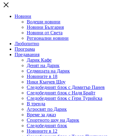
Новини
Водещи новини
Новини България
Новини от Света
Регионални новини
Любопитно
Програма
Предавания
Дарик Кафе
Денят на Дарик
Седмицата на Дарик
Новините в 18
Ники Кънчев Шоу
Следобедният блок с Димитър Панев
Следобедният блок с Надя Брайт
Следобедният блок с Гери Турийска
В тренда
Агросвят по Дарик
Време за джаз
Спортното шоу на Дарик
Следобедният блок
Новините в 12