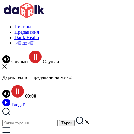
Новини
Предавания
Darik Health
„40 до 40“
Слушай
Слушай
Дарик радио - предаване на живо!
00:00
Гледай