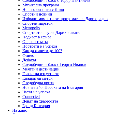
Следобедният блок с Тодор Пантилеев
Музикална програма
Нови хоризонти с Лили
Спортни новини
Избрани моменти от програмата на Дарик радио
Спортен маратон
Metropolis
Спортното шоу на Дарик в аванс
Подкаст в ефира
Още по темата
Портрети на успеха
Как да живеем до 100?
Финес
Дебатът
Следобедният блок с Георги Иванов
Мечтани дестинации
Гласът на изкуството
Квадратни метри
Следобедна криза
Новите 240: Посоката на България
Часът на успеха
Connected
Денят на храбростта
Бранд България
На живо