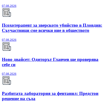
07.08.2026
Псохотерапевт за зверското убийство в Пловдив:
Съучастници сме всички ние в обществото
07.08.2026
Ново двайсет: Одиторът Главчев ще проверява
себе си
07.08.2026
Разбитата лаборатория за фентанил: Предстои
решение на съда