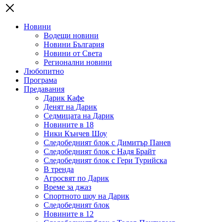
Новини
Водещи новини
Новини България
Новини от Света
Регионални новини
Любопитно
Програма
Предавания
Дарик Кафе
Денят на Дарик
Седмицата на Дарик
Новините в 18
Ники Кънчев Шоу
Следобедният блок с Димитър Панев
Следобедният блок с Надя Брайт
Следобедният блок с Гери Турийска
В тренда
Агросвят по Дарик
Време за джаз
Спортното шоу на Дарик
Следобедният блок
Новините в 12