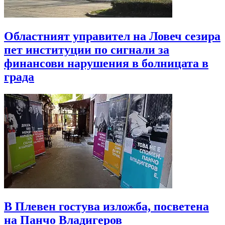
Областният управител на Ловеч сезира
пет институции по сигнали за
финансови нарушения в болницата в
града
В Плевен гостува изложба, посветена
на Панчо Владигеров