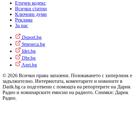
Етичен кодекс
Всички статии
Ключови думи
Реклама
За нас
Dsport.bg
9meseca.bg
Idei.bg
Dbr.bg
Agri.bg
© 2026 Всички права запазени. Позоваването с хиперлинк е
задължително. Интервютата, коментарите и новините в
Darik.bg са подготвени с помощта на репортерите на Дарик
Радио и новинарските емисии на радиото. Снимки: Дарик
Радио.