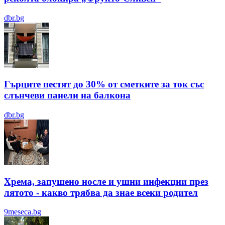
dbr.bg
Гърците пестят до 30% от сметките за ток със
слънчеви панели на балкона
dbr.bg
Хрема, запушено носле и ушни инфекции през
лятотo - какво трябва да знае всеки родител
9meseca.bg