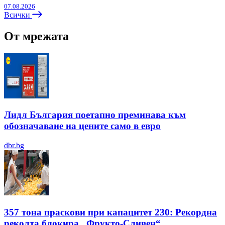
07.08.2026
Всички
От мрежата
Лидл България поетапно преминава към
обозначаване на цените само в евро
dbr.bg
357 тона праскови при капацитет 230: Рекордна
реколта блокира „Фрукто-Сливен“