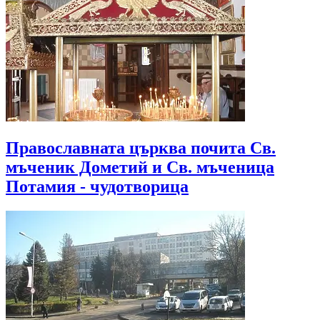
Православната църква почита Св.
мъченик Дометий и Св. мъченица
Потамия - чудотворица