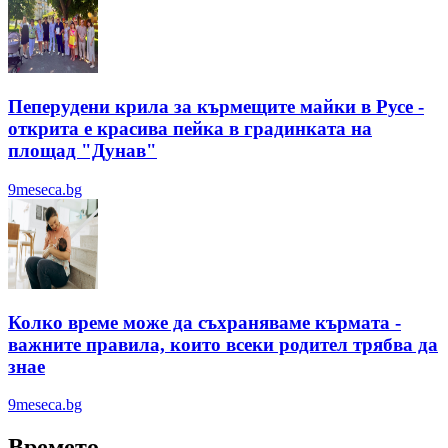
Пеперудени крила за кърмещите майки в Русе -
открита е красива пейка в градинката на
площад "Дунав"
9meseca.bg
Колко време може да съхраняваме кърмата -
важните правила, които всеки родител трябва да
знае
9meseca.bg
Времето