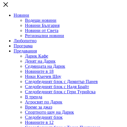
Новини
Водещи новини
Новини България
Новини от Света
Регионални новини
Любопитно
Програма
Предавания
Дарик Кафе
Денят на Дарик
Седмицата на Дарик
Новините в 18
Ники Кънчев Шоу
Следобедният блок с Димитър Панев
Следобедният блок с Надя Брайт
Следобедният блок с Гери Турийска
В тренда
Агросвят по Дарик
Време за джаз
Спортното шоу на Дарик
Следобедният блок
Новините в 12