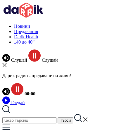
Новини
Предавания
Darik Health
„40 до 40“
Слушай
Слушай
Дарик радио - предаване на живо!
00:00
Гледай