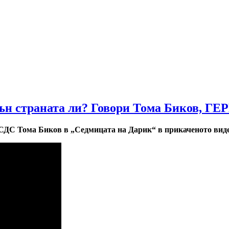
ън страната ли? Говори Тома Биков, ГЕ
СДС Тома Биков в „Седмицата на Дарик“ в прикаченото виде