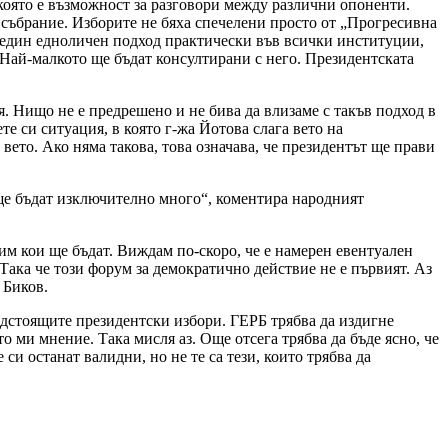
която е възможност за разговори между различни опоненти.
о събрание. Изборите не бяха спечелени просто от „Прогресивна
ши един едноличен подход практически във всички институции,
 Най-малкото ще бъдат консултирани с него. Президентската
я. Нищо не е предрешено и не бива да влизаме с такъв подход в
те си ситуация, в която г-жа Йотова слага вето на
 вето. Ако няма такова, това означава, че президентът ще прави
ще бъдат изключително много“, коментира народният
дим кои ще бъдат. Виждам по-скоро, че е намерен евентуален
Така че този форум за демократично действие не е първият. Аз
 Биков.
дстоящите президентски избори. ГЕРБ трябва да издигне
о ми мнение. Така мисля аз. Още отсега трябва да бъде ясно, че
си останат валидни, но не те са тези, които трябва да