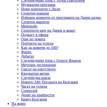
Следобедният блок с Тодор Пантилеев
Музикална програма
Нови хоризонти с Лили
Спортни новини
Избрани моменти от програмата на Дарик радио
Спортен маратон
Metropolis
Спортното шоу на Дарик в аванс
Подкаст в ефира
Още по темата
Портрети на успеха
Как да живеем до 100?
Финес
Дебатът
Следобедният блок с Георги Иванов
Мечтани дестинации
Гласът на изкуството
Квадратни метри
Следобедна криза
Новите 240: Посоката на България
Часът на успеха
Connected
Денят на храбростта
Бранд България
На живо