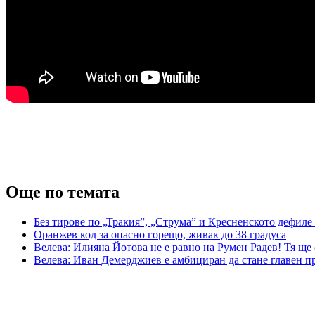
Още по темата
Без тирове по „Тракия”, „Струма” и Кресненското дефиле 
Оранжев код за опасно горещо, живак до 38 градуса
Велева: Илияна Йотова не е равно на Румен Радев! Тя ще
Велева: Иван Демерджиев е амбициран да стане главен пр