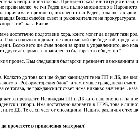
стена в неприлична посока. Президентската институция е тази, 
ихме преди малко, че г-н Радев има пълно мнозинство в Народнот
 България има и президент, посочен от г-н Радев, това ще завър
едващия Висш съдебен съвет и ръководителите на прокуратурата.
коректив“, каза Биков.
аме достатъчно подготвени хора, които могат да играят тази рол
-н Радев излъчи кандидат, независимо кой ще бъде той, представе
дени. Всяко вето ще бъде повод за криза в управлението, ако има
то другият вариант е правилен за българското общество.“
ския процес. Към следващия български президент изискванията 
ие. Колкото до това кои ще бъдат кандидатите на ПП и ДБ, ще ви
чалото в „Реформаторския блок“, а там имаше граждански съвет. 
 се тогава, че гражданският съвет няма никакво значение“, каза
идат за президент. Не виждам ПП и ДБ като наш опонент на пре
идентски избори. Има достатъчно варианти в ГЕРБ, това е личнот
нито ДБ. Те са си част от опозицията. Нашите различия с тях ще 
да прочетете в прикачения материал!