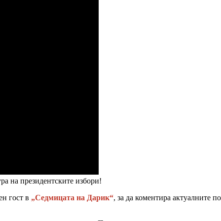
ра на президентските избори!
ен гост в
„Седмицата на Дарик“
, за да коментира актуалните п