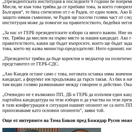
„Президентската институция в последните 9 години бе попреме
Мисля, че към това трябва да се прибави това, за което говор
България“, те бяха спечелени от г-н Радев, от един човек. Ако
защото нямам съмнение, че Радев ще посочи голяма част от сл
институция може да помогне на правителството, бидейки негов 
„За нас от ГЕРБ президентските избори са много важни. Ние им
тях. Трябва да мислим на първо място за нашия кандидат. Ако г
правителството, какви ще бъдат въпросите, които ще бъдат зада
това, което му казва министър-председателят. Нито единият, ни
„Президентът трябва да бъде коректив и медиатор на политиче
представител от ГЕРБ-СДС.
„Ако Кандев остане само с това, неговата оставка няма значен
кандидат, а форумът им продължава да търси такъв. Аз бях в на
там видях голямо разминаване между говорене и действие. Оказа
„Очевидно не е възможно ПП, ДБ и ГЕРБ да излъчим един канд
партийна кандидатура на тези избори и да участва на тези през
в тази конфигурация и ситуация нашият опонент не са нито ПП, 
припознаваме като основни опоненти“, заяви той.
Още от интервюто на Тома Биков пред Божидар Русев може 