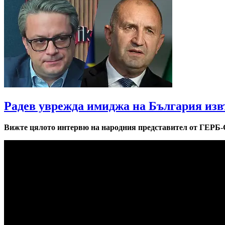
Радев уврежда имиджа на България изв
Вижте цялото интервю на народния представител от ГЕРБ-