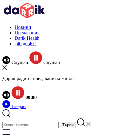
Новини
Предавания
Darik Health
„40 до 40“
Слушай
Слушай
Дарик радио - предаване на живо!
00:00
Гледай