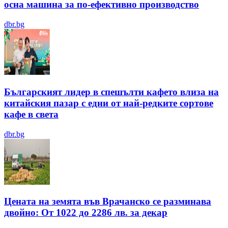
осна машина за по-ефективно производство
dbr.bg
Българският лидер в спешълти кафето влиза на
китайския пазар с едни от най-редките сортове
кафе в света
dbr.bg
Цената на земята във Врачанско се разминава
двойно: От 1022 до 2286 лв. за декар