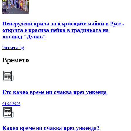
Пеперудени крила за кърмещите майки в Русе -
открита е красива пейка в градинката на
площад "Дунав"
9meseca.bg
Времето
Ето какво време ни очаква през уикенда
01.08.2026
Какво време ни очаква през уикенда?