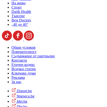
На живо
Спорт
Darik Health
Търсене
Best Doctors
„40 до 40“
Общи условия
Поверителност
Съдържание от партньори
Контакти
Етичен кодекс
Всички статии
Ключови думи
Реклама
За нас
Dsport.bg
9meseca.bg
Idei.bg
Dbr.bg