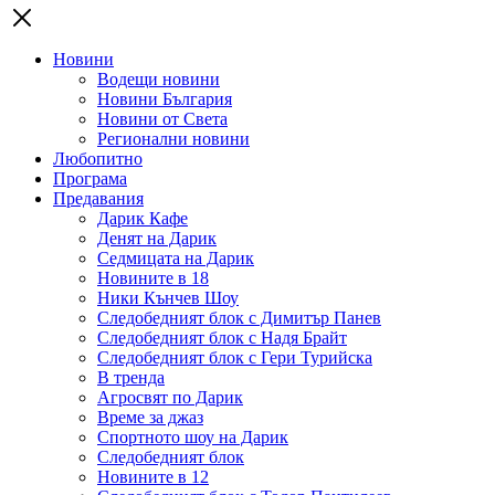
Новини
Водещи новини
Новини България
Новини от Света
Регионални новини
Любопитно
Програма
Предавания
Дарик Кафе
Денят на Дарик
Седмицата на Дарик
Новините в 18
Ники Кънчев Шоу
Следобедният блок с Димитър Панев
Следобедният блок с Надя Брайт
Следобедният блок с Гери Турийска
В тренда
Агросвят по Дарик
Време за джаз
Спортното шоу на Дарик
Следобедният блок
Новините в 12