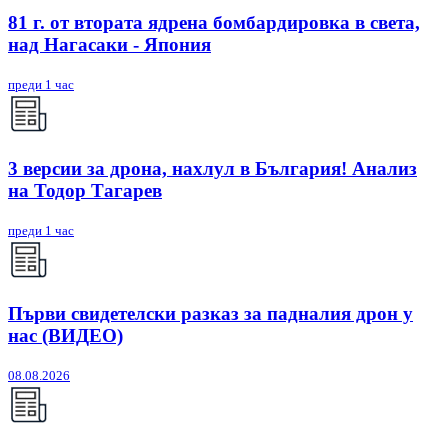
81 г. от втората ядрена бомбардировка в света,
над Нагасаки - Япония
преди 1 час
3 версии за дрона, нахлул в България! Анализ
на Тодор Тагарев
преди 1 час
Първи свидетелски разказ за падналия дрон у
нас (ВИДЕО)
08.08.2026