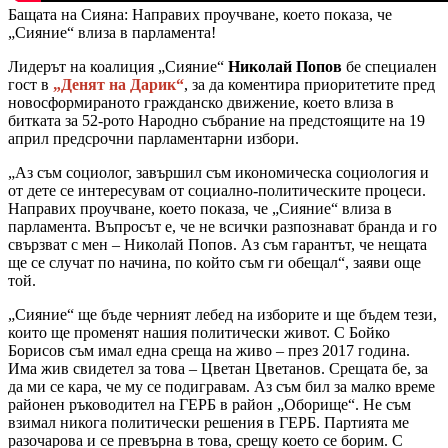
Бащата на Сияна: Направих проучване, което показа, че
„Сияние“ влиза в парламента!
Лидерът на коалиция „Сияние“
Николай Попов
бе специален
гост в
„Денят на Дарик“
, за да коментира приоритетите пред
новосформираното гражданско движение, което влиза в
битката за 52-рото Народно събрание на предстоящите на 19
април предсрочни парламентарни избори.
„Аз съм социолог, завършил съм икономическа социология и
от дете се интересувам от социално-политическите процеси.
Направих проучване, което показа, че „Сияние“ влиза в
парламента. Въпросът е, че не всички разпознават бранда и го
свързват с мен – Николай Попов. Аз съм гарантът, че нещата
ще се случат по начина, по който съм ги обещал“, заяви още
той.
„Сияние“ ще бъде черният лебед на изборите и ще бъдем тези,
които ще променят нашия политически живот. С Бойко
Борисов съм имал една среща на живо – през 2017 година.
Има жив свидетел за това – Цветан Цветанов. Срещата бе, за
да ми се кара, че му се подигравам. Аз съм бил за малко време
районен ръководител на ГЕРБ в район „Оборище“. Не съм
взимал никога политически решения в ГЕРБ. Партията ме
разочарова и се превърна в това, срещу което се борим. С