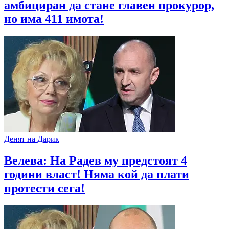
амбициран да стане главен прокурор,
но има 411 имота!
Денят на Дарик
Велева: На Радев му предстоят 4
години власт! Няма кой да плати
протести сега!