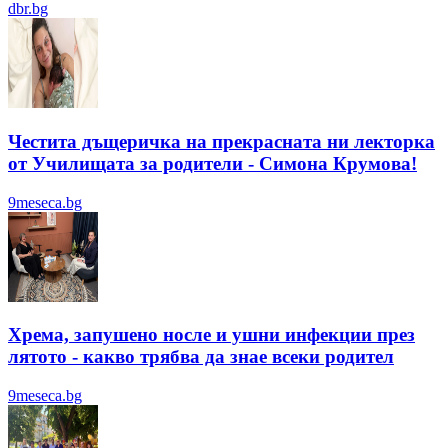
dbr.bg
Честита дъщеричка на прекрасната ни лекторка
от Училищата за родители - Симона Крумова!
9meseca.bg
Хрема, запушено носле и ушни инфекции през
лятотo - какво трябва да знае всеки родител
9meseca.bg