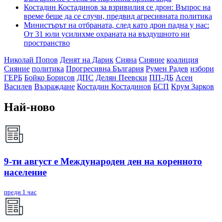
Костадин Костадинов за взривилия се дрон: Въпрос на
време беше да се случи, предвид агресивната политика
Министърът на отбраната, след като дрон падна у нас:
От 31 юли усилихме охраната на въздушното ни
пространство
Николай Попов
Денят на Дарик
Сияна
Сияние
коалиция
Сияние
политика
Прогресивна България
Румен Радев
избори
ГЕРБ
Бойко Борисов
ДПС
Делян Пеевски
ПП-ДБ
Асен
Василев
Възраждане
Костадин Костадинов
БСП
Крум Зарков
Най-ново
9-ти август е Международен ден на коренното
население
преди 1 час