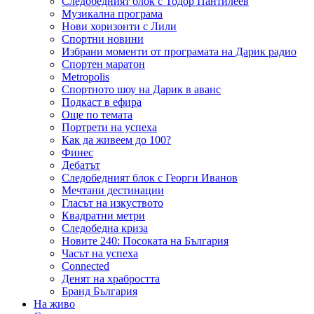
Следобедният блок с Тодор Пантилеев
Музикална програма
Нови хоризонти с Лили
Спортни новини
Избрани моменти от програмата на Дарик радио
Спортен маратон
Metropolis
Спортното шоу на Дарик в аванс
Подкаст в ефира
Още по темата
Портрети на успеха
Как да живеем до 100?
Финес
Дебатът
Следобедният блок с Георги Иванов
Мечтани дестинации
Гласът на изкуството
Квадратни метри
Следобедна криза
Новите 240: Посоката на България
Часът на успеха
Connected
Денят на храбростта
Бранд България
На живо