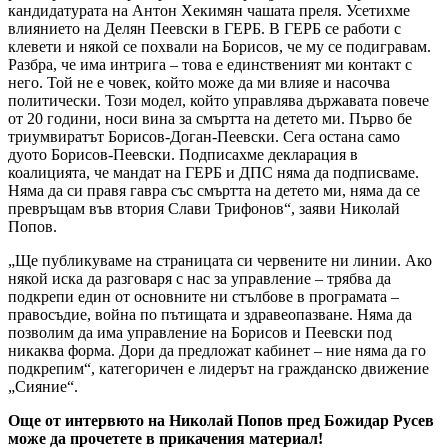
кандидатурата на Антон Хекимян чашата преля. Усетихме
влиянието на Делян Пеевски в ГЕРБ. В ГЕРБ се работи с
клевети и някой се похвали на Борисов, че му се подигравам.
Разбра, че има интрига – това е единственият ми контакт с
него. Той не е човек, който може да ми влияе и насочва
политически. Този модел, който управлява държавата повече
от 20 години, носи вина за смъртта на детето ми. Първо бе
триумвиратът Борисов-Доган-Пеевски. Сега остана само
дуото Борисов-Пеевски. Подписахме декларация в
коалицията, че мандат на ГЕРБ и ДПС няма да подписваме.
Няма да си правя гавра със смъртта на детето ми, няма да се
превръщам във втория Слави Трифонов“, заяви Николай
Попов.
„Ще публикуваме на страницата си червените ни линии. Ако
някой иска да разговаря с нас за управление – трябва да
подкрепи един от основните ни стълбове в програмата –
правосъдие, война по пътищата и здравеопазване. Няма да
позволим да има управление на Борисов и Пеевски под
никаква форма. Дори да предложат кабинет – ние няма да го
подкрепим“, категоричен е лидерът на гражданско движение
„Сияние“.
Още от интервюто на Николай Попов пред Божидар Русев
може да прочетете в прикачения материал!