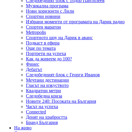
Следобедният блок с Тодор Пантилеев
Музикална програма
Нови хоризонти с Лили
Спортни новини
Избрани моменти от програмата на Дарик радио
Спортен маратон
Metropolis
Спортното шоу на Дарик в аванс
Подкаст в ефира
Още по темата
Портрети на успеха
Как да живеем до 100?
Финес
Дебатът
Следобедният блок с Георги Иванов
Мечтани дестинации
Гласът на изкуството
Квадратни метри
Следобедна криза
Новите 240: Посоката на България
Часът на успеха
Connected
Денят на храбростта
Бранд България
На живо