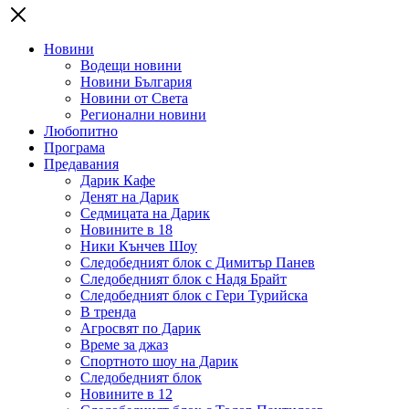
Новини
Водещи новини
Новини България
Новини от Света
Регионални новини
Любопитно
Програма
Предавания
Дарик Кафе
Денят на Дарик
Седмицата на Дарик
Новините в 18
Ники Кънчев Шоу
Следобедният блок с Димитър Панев
Следобедният блок с Надя Брайт
Следобедният блок с Гери Турийска
В тренда
Агросвят по Дарик
Време за джаз
Спортното шоу на Дарик
Следобедният блок
Новините в 12