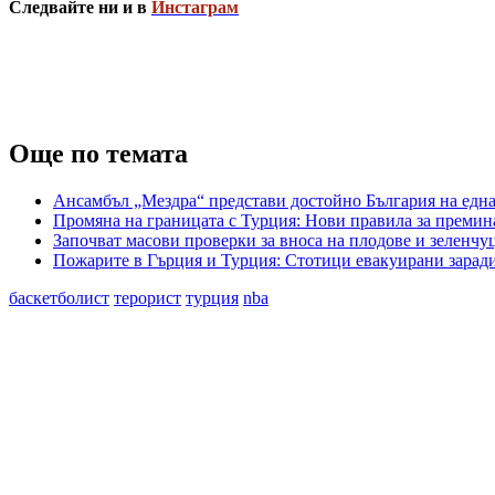
Следвайте ни и в
Инстаграм
Още по темата
Ансамбъл „Мездра“ представи достойно България на една
Промяна на границата с Турция: Нови правила за премин
Започват масови проверки за вноса на плодове и зеленч
Пожарите в Гърция и Турция: Стотици евакуирани зарад
баскетболист
терорист
турция
nba