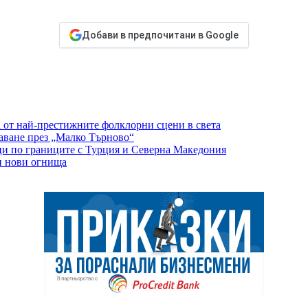
Добави в предпочитани в Google
 от най-престижните фолклорни сцени в света
аване през „Малко Търново“
уци по границите с Турция и Северна Македония
и нови огнища