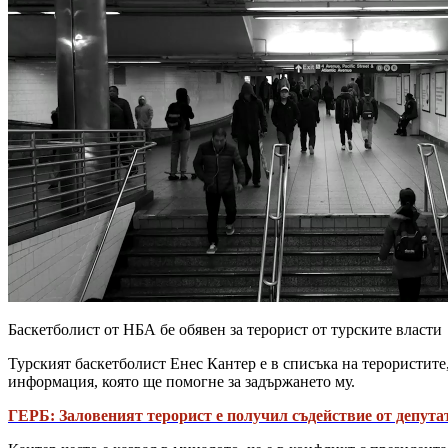
Баскетболист от НБА бе обявен за терорист от турските власти
Турският баскетболист Енес Кантер е в списъка на терористите
информация, която ще помогне за задържането му.
ГЕРБ: Заловеният терорист е получил съдействие от депута