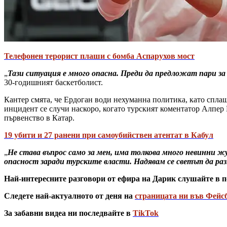
Телефонен терорист плаши с бомба Аспарухов мост
„
Тази ситуация е много опасна. Преди да предложат пари за
30-годишният баскетболист.
Кантер смята, че Ердоган води нехуманна политика, като спла
инцидент се случи наскоро, когато турският коментатор Алпер
първенство в Катар.
19 убити и 27 ранени при самоубийствен атентат в Кабул
„
Не става въпрос само за мен, има толкова много невинни 
опасност заради турските власти. Надявам се светът да раз
Най-интересните разговори от ефира на Дарик слушайте в п
Следете най-актуалното от деня на
страницата ни във Фейс
За забавни видеа ни последвайте в
TikTok