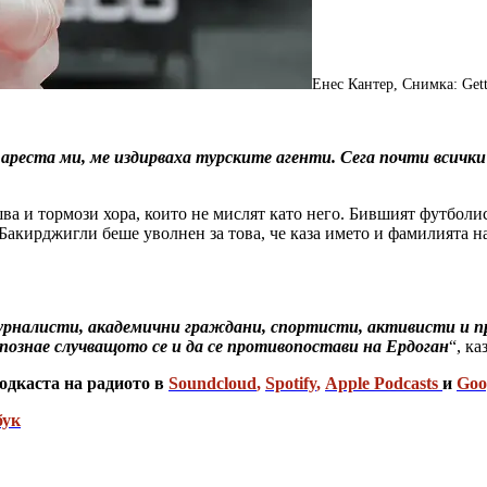
Енес Кантер, Снимка: Get
 ареста ми, ме издирваха турските агенти. Сега почти всичк
шва и тормози хора, които не мислят като него. Бившият футбол
 Бакирджигли беше уволнен за това, че каза името и фамилията 
журналисти, академични граждани, спортисти, активисти и пр
познае случващото се и да се противопостави на Ердоган
“, ка
одкаста на радиото в
Soundcloud
,
Spotify
,
Apple Podcasts
и
Goo
бук