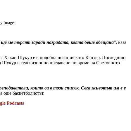
ty Images
и ще ме търсят заради наградата, която беше обещана
“, каза
ист Хакан Шукур е в подобна позиция като Кантер. Последният
на Шукур в телевизионно предаване по време на Световното
еподаватели, които са в този списък. Сега животът им е в
за още баскетболистът.
gle Podcasts