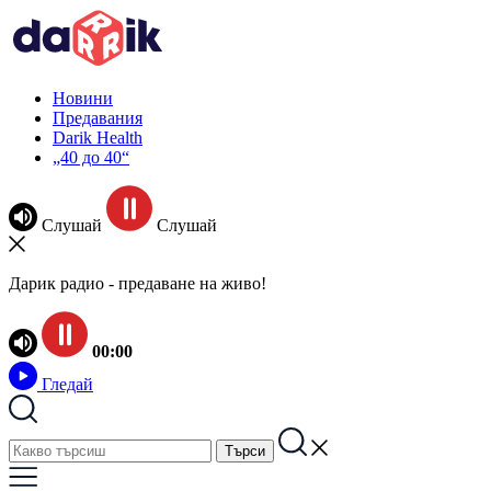
Новини
Предавания
Darik Health
„40 до 40“
Слушай
Слушай
Дарик радио - предаване на живо!
00:00
Гледай