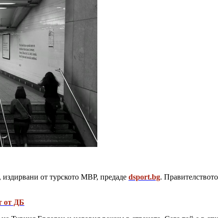
, издирвани от турското МВР, предаде
dsport.bg
. Правителството
т от ДБ