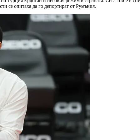
а на Турция Ердоган и неговия режим в страната. Сега той е в с
сти се опитаха да го депортират от Румъния.