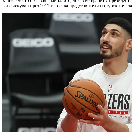
Кантер често е казвал в миналото, че е в конфликт с президент
конфискуван през 2017 г. Тогава представители на турските вла