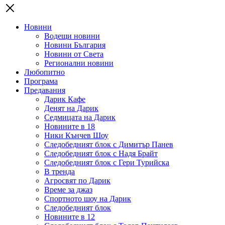
Новини
Водещи новини
Новини България
Новини от Света
Регионални новини
Любопитно
Програма
Предавания
Дарик Кафе
Денят на Дарик
Седмицата на Дарик
Новините в 18
Ники Кънчев Шоу
Следобедният блок с Димитър Панев
Следобедният блок с Надя Брайт
Следобедният блок с Гери Турийска
В тренда
Агросвят по Дарик
Време за джаз
Спортното шоу на Дарик
Следобедният блок
Новините в 12