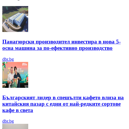
Панагюрски производител инвестира в нова 5-
осна машина за по-ефективно производство
dbr.bg
Българският лидер в спешълти кафето влиза на
китайския пазар с едни от най-редките сортове
кафе в света
dbr.bg