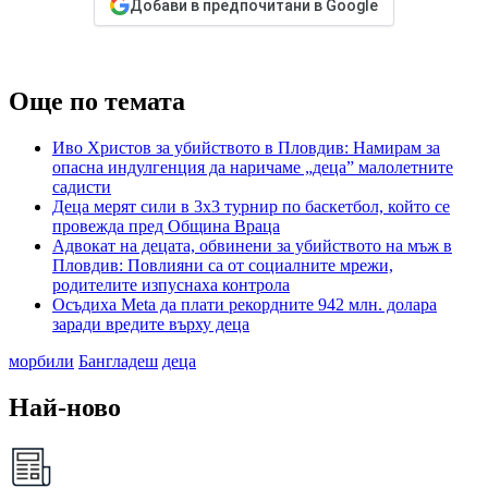
Добави в предпочитани в Google
Още по темата
Иво Христов за убийството в Пловдив: Намирам за
опасна индулгенция да наричаме „деца” малолетните
садисти
Деца мерят сили в 3х3 турнир по баскетбол, който се
провежда пред Община Враца
Адвокат на децата, обвинени за убийството на мъж в
Пловдив: Повлияни са от социалните мрежи,
родителите изпуснаха контрола
Осъдиха Meta да плати рекордните 942 млн. долара
заради вредите върху деца
морбили
Бангладеш
деца
Най-ново