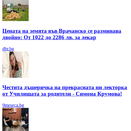
Цената на земята във Врачанско се разминава
двойно: От 1022 до 2286 лв. за декар
dbr.bg
Честита дъщеричка на прекрасната ни лекторка
от Училищата за родители - Симона Крумова!
9meseca.bg