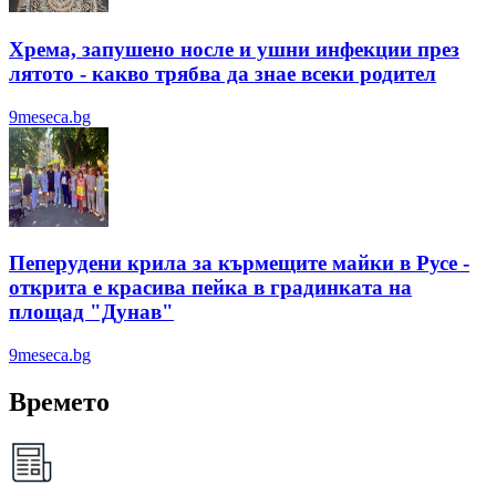
Хрема, запушено носле и ушни инфекции през
лятотo - какво трябва да знае всеки родител
9meseca.bg
Пеперудени крила за кърмещите майки в Русе -
открита е красива пейка в градинката на
площад "Дунав"
9meseca.bg
Времето