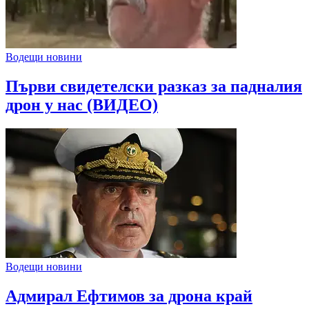
Водещи новини
Първи свидетелски разказ за падналия
дрон у нас (ВИДЕО)
Водещи новини
Адмирал Ефтимов за дрона край