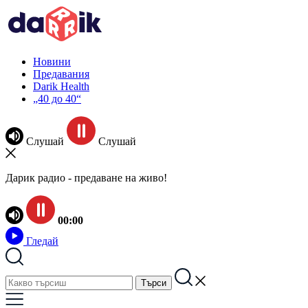
Новини
Предавания
Darik Health
„40 до 40“
Слушай
Слушай
Дарик радио - предаване на живо!
00:00
Гледай