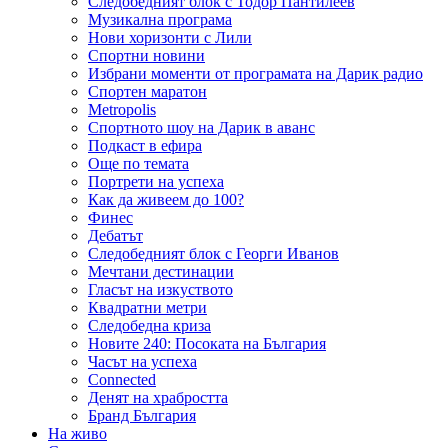
Следобедният блок с Тодор Пантилеев
Музикална програма
Нови хоризонти с Лили
Спортни новини
Избрани моменти от програмата на Дарик радио
Спортен маратон
Metropolis
Спортното шоу на Дарик в аванс
Подкаст в ефира
Още по темата
Портрети на успеха
Как да живеем до 100?
Финес
Дебатът
Следобедният блок с Георги Иванов
Мечтани дестинации
Гласът на изкуството
Квадратни метри
Следобедна криза
Новите 240: Посоката на България
Часът на успеха
Connected
Денят на храбростта
Бранд България
На живо