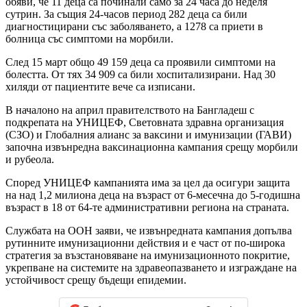
обяви, че 11 деца са починали само за 24 часа до неделя
сутрин. За същия 24-часов период 282 деца са били
диагностицирани със заболяването, а 1278 са приети в
болница със симптоми на морбили.
След 15 март общо 49 159 деца са проявили симптоми на
болестта. От тях 34 909 са били хоспитализирани. Над 30
хиляди от пациентите вече са изписани.
В началоно на април правителството на Бангладеш с
подкрепата на УНИЦЕФ, Световната здравна организация
(СЗО) и Глобалния алианс за ваксини и имунизации (ГАВИ)
започна извънредна ваксинационна кампания срещу морбили
и рубеола.
Според УНИЦЕФ кампанията има за цел да осигури защита
на над 1,2 милиона деца на възраст от 6-месечна до 5-годишна
възраст в 18 от 64-те административни региона на страната.
Службата на ООН заяви, че извънредната кампания допълва
рутинните имунизационни действия и е част от по-широка
стратегия за възстановяване на имунизационното покритие,
укрепване на системите на здравеопазването и изграждане на
устойчивост срещу бъдещи епидемии.