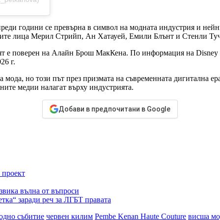
преди години се превърна в символ на модната индустрия и ней
тите лица Мерил Стрийп, Ан Хатауей, Емили Блънт и Стенли Ту
 е поверен на Алайн Брош МакКена. По информация на Disney и 2
26 г.
 мода, но този път през призмата на съвременната дигитална ер
лните медии налагат върху индустрията.
Добави в предпочитани в Google
 проект
звика вълна от въпроси
тка“ заради реч за ЛГБТ правата
одно събитие
червен килим
Pembe Kenan Haute Couture
висша мо