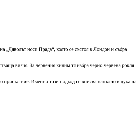
а „Дяволът носи Прада“, която се състоя в Лондон и събра
тваща визия. За червения килим тя избра черно-червена рокля
но присъствие. Именно този подход се вписва напълно в духа на