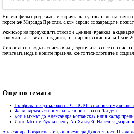
Новият филм продължава историята на култовата лента, която 
персонаж Миранда Пристли, а към екрана се завръщат и позна
Режисьор на продукцията отново е Дейвид Франкел, а сценарият
големите заглавия на студиото, планирано за кината на 1 май 20
Историята в продължението връща зрителите в света на висшата
печатната мода и новите правила, които технологиите и социа
Още по темата
Попфолк звезда заложи на ChatGPT в новия си музикален
Жена наръга четирима мъже в центъра на Лондон
Кой е мъжът до Александра Богданска? Един кадър преди
Илон Мъск избухна срещу Ан Хатауей: Нарече я „марионе
Александра Богданска
Лондон
премиера
Дяволът носи Прада
м