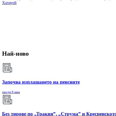
Хатауей
Най-ново
Започва изплащането на пенсиите
преди 9 мин
Без тирове по „Тракия”, „Струма” и Кресненското