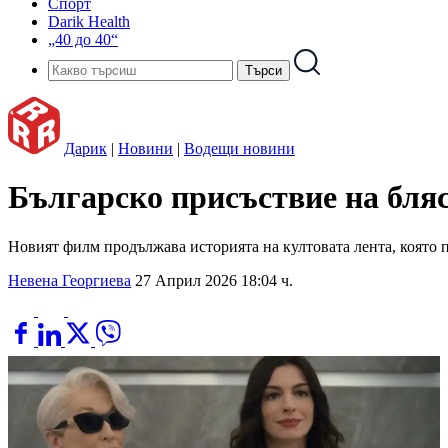
Спорт
Darik Health
„40 до 40“
Дарик
|
Новини
|
Водещи новини
Българско присъствие на бля
Новият филм продължава историята на култовата лента, която 
Невена Георгиева
27 Април 2026 18:04 ч.