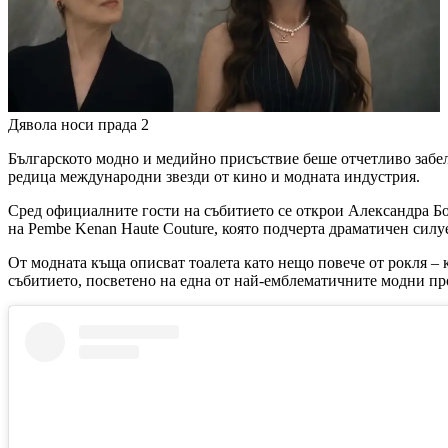
Дявола носи прада 2
Българското модно и медийно присъствие беше отчетливо забел
редица международни звезди от кино и модната индустрия.
Сред официалните гости на събитието се открои Александра Бог
на Pembe Kenan Haute Couture, която подчерта драматичен силу
От модната къща описват тоалета като нещо повече от рокля – 
събитието, посветено на една от най-емблематичните модни пр