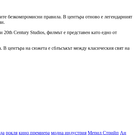
ните безкомпромисни правила. В центъра отново е легендарният
чи.
0th Century Studios, филмът е представен като едно от
а. В центъра на сюжета е сблъсъкът между класическия свят на
да
рокля
кино премиера
модна индустрия
Мерил Стрийп
Ан