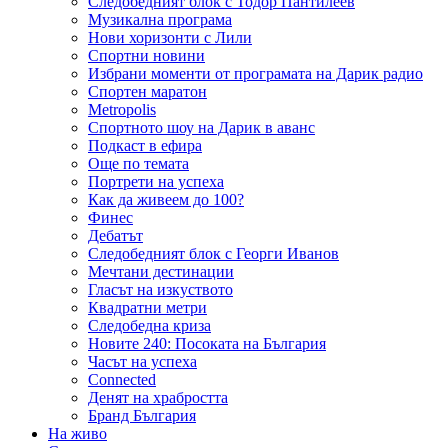
Следобедният блок с Тодор Пантилеев
Музикална програма
Нови хоризонти с Лили
Спортни новини
Избрани моменти от програмата на Дарик радио
Спортен маратон
Metropolis
Спортното шоу на Дарик в аванс
Подкаст в ефира
Още по темата
Портрети на успеха
Как да живеем до 100?
Финес
Дебатът
Следобедният блок с Георги Иванов
Мечтани дестинации
Гласът на изкуството
Квадратни метри
Следобедна криза
Новите 240: Посоката на България
Часът на успеха
Connected
Денят на храбростта
Бранд България
На живо