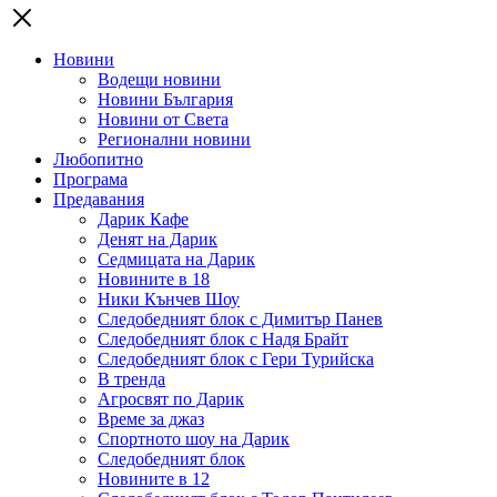
Новини
Водещи новини
Новини България
Новини от Света
Регионални новини
Любопитно
Програма
Предавания
Дарик Кафе
Денят на Дарик
Седмицата на Дарик
Новините в 18
Ники Кънчев Шоу
Следобедният блок с Димитър Панев
Следобедният блок с Надя Брайт
Следобедният блок с Гери Турийска
В тренда
Агросвят по Дарик
Време за джаз
Спортното шоу на Дарик
Следобедният блок
Новините в 12