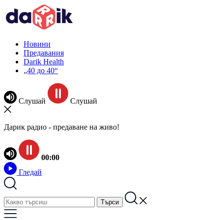
Новини
Предавания
Darik Health
„40 до 40“
Слушай
Слушай
Дарик радио - предаване на живо!
00:00
Гледай