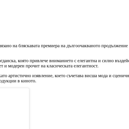
язано на бляскавата премиера на дългоочакваното продължение н
данска, която привлече вниманието с елегантна и силно въздейс
ет и модерен прочит на класическата елегантност.
като артистично изявление, което съчетава висша мода и сценич
одукции в киното.