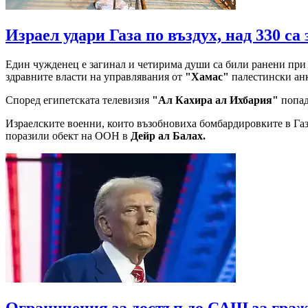
Израел удари Газа по въздух, над 330 
Един чужденец е загинал и четирима души са били ранени при и
здравните власти на управлявания от
"Хамас"
палестински ан
Според египетската телевизия
"Ал Кахира ал Ихбария"
попад
Израелските военни, които възобновиха бомбардировките в Газа
поразили обект на ООН в
Дейр ал Балах.