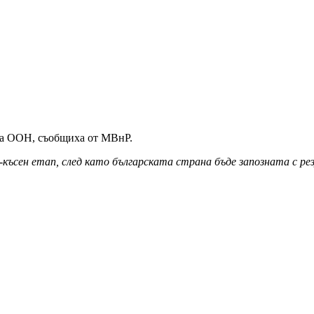
 на ООН, съобщиха от МВнР.
късен етап, след като българската страна бъде запозната с р