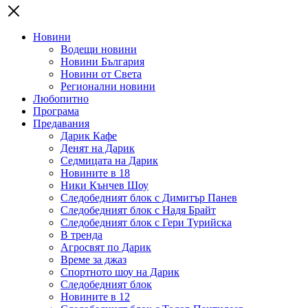
Новини
Водещи новини
Новини България
Новини от Света
Регионални новини
Любопитно
Програма
Предавания
Дарик Кафе
Денят на Дарик
Седмицата на Дарик
Новините в 18
Ники Кънчев Шоу
Следобедният блок с Димитър Панев
Следобедният блок с Надя Брайт
Следобедният блок с Гери Турийска
В тренда
Агросвят по Дарик
Време за джаз
Спортното шоу на Дарик
Следобедният блок
Новините в 12