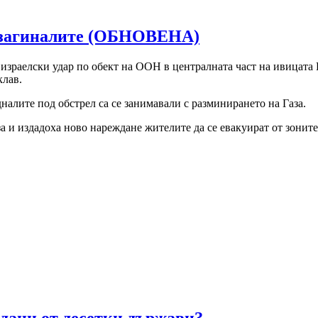
са загиналите (ОБНОВЕНА)
зраелски удар по обект на ООН в централната част на ивицата Г
клав.
налите под обстрел са се занимавали с разминирането на Газа.
 и издадоха ново нареждане жителите да се евакуират от зоните 