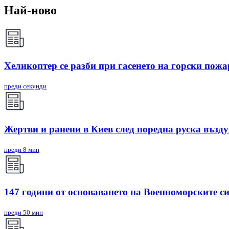
Най-ново
Хеликоптер се разби при гасенето на горски пож
преди секунди
Жертви и ранени в Киев след поредна руска възд
преди 8 мин
147 години от основаването на Военноморските с
преди 50 мин