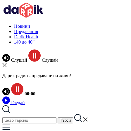
Новини
Предавания
Darik Health
„40 до 40“
Слушай
Слушай
Дарик радио - предаване на живо!
00:00
Гледай