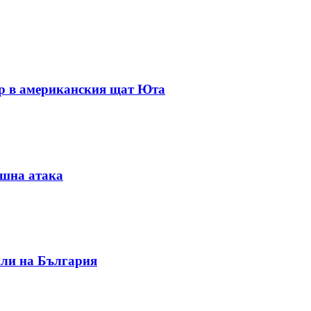
ар в американския щат Юта
ушна атака
или на България