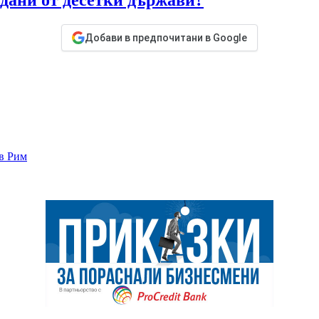
дани от десетки държави?
Добави в предпочитани в Google
 в Рим