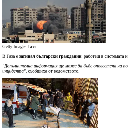
Getty Images
Газа
В Газа е
загинал български гражданин
, работещ в системата
"Допълнителна информация ще може да бъде оповестена на по-
инцидента",
съобщиха от ведомството.