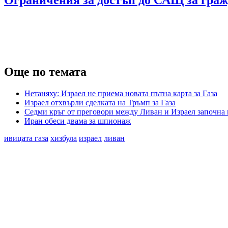
Ограничения за достъп до САЩ за граж
Още по темата
Нетаняху: Израел не приема новата пътна карта за Газа
Израел отхвърли сделката на Тръмп за Газа
Седми кръг от преговори между Ливан и Израел започна
Иран обеси двама за шпионаж
ивицата газа
хизбула
израел
ливан