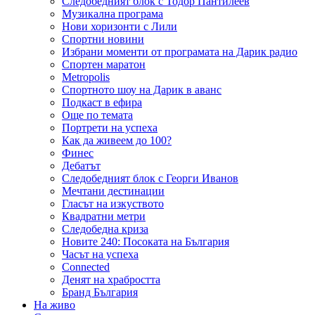
Следобедният блок с Тодор Пантилеев
Музикална програма
Нови хоризонти с Лили
Спортни новини
Избрани моменти от програмата на Дарик радио
Спортен маратон
Metropolis
Спортното шоу на Дарик в аванс
Подкаст в ефира
Още по темата
Портрети на успеха
Как да живеем до 100?
Финес
Дебатът
Следобедният блок с Георги Иванов
Мечтани дестинации
Гласът на изкуството
Квадратни метри
Следобедна криза
Новите 240: Посоката на България
Часът на успеха
Connected
Денят на храбростта
Бранд България
На живо