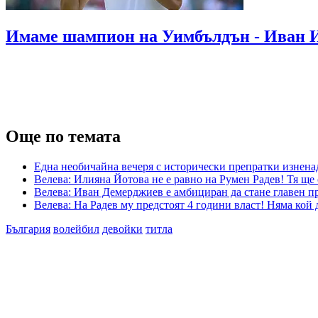
Имаме шампион на Уимбълдън - Иван 
Още по темата
Една необичайна вечеря с исторически препратки изненад
Велева: Илияна Йотова не е равно на Румен Радев! Тя ще
Велева: Иван Демерджиев е амбициран да стане главен пр
Велева: На Радев му предстоят 4 години власт! Няма кой 
България
волейбил
девойки
титла