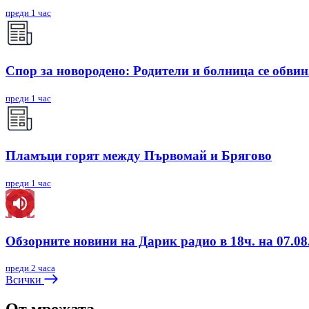
преди 1 час
Спор за новородено: Родители и болница се обви
преди 1 час
Пламъци горят между Първомай и Брягово
преди 1 час
Обзорните новини на Дарик радио в 18ч. на 07.08.
преди 2 часа
Всички