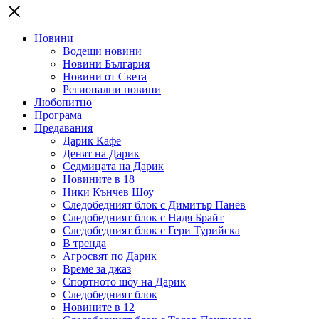
Новини
Водещи новини
Новини България
Новини от Света
Регионални новини
Любопитно
Програма
Предавания
Дарик Кафе
Денят на Дарик
Седмицата на Дарик
Новините в 18
Ники Кънчев Шоу
Следобедният блок с Димитър Панев
Следобедният блок с Надя Брайт
Следобедният блок с Гери Турийска
В тренда
Агросвят по Дарик
Време за джаз
Спортното шоу на Дарик
Следобедният блок
Новините в 12