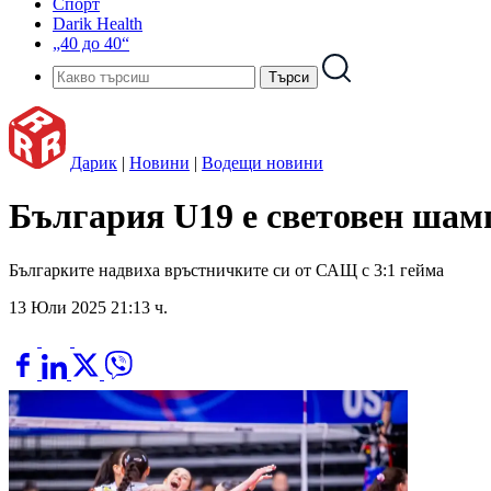
Спорт
Darik Health
„40 до 40“
Дарик
|
Новини
|
Водещи новини
България U19 е световен шам
Българките надвиха връстничките си от САЩ с 3:1 гейма
13 Юли 2025 21:13 ч.