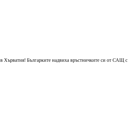
л в Хърватия! Българките надвиха връстничките си от САЩ с