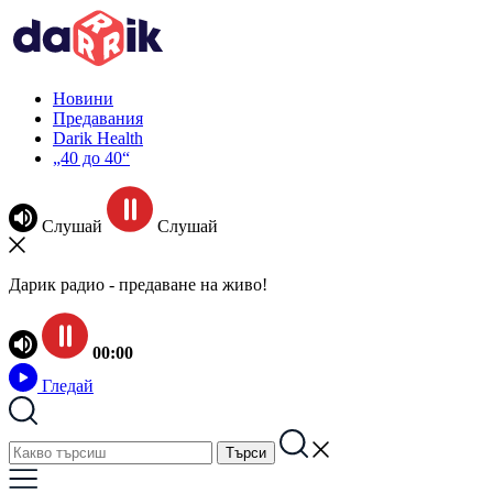
Новини
Предавания
Darik Health
„40 до 40“
Слушай
Слушай
Дарик радио - предаване на живо!
00:00
Гледай