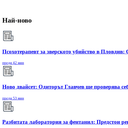
Най-ново
Псохотерапевт за зверското убийство в Пловдив:
преди 42 мин
Ново двайсет: Одиторът Главчев ще проверява себ
преди 53 мин
Разбитата лаборатория за фентанил: Предстои ре