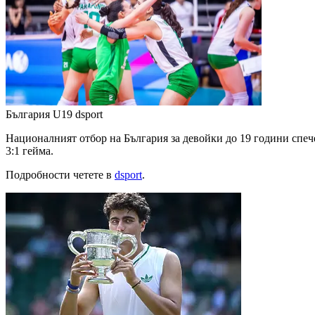
България U19
dsport
Националният отбор на България за девойки до 19 години спеч
3:1 гейма.
Подробности четете в
dsport
.