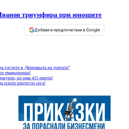
Иванов триумфира при юношите
Добави в предпочитани в Google
а гостите в „Черешката на тортата“
 се еманципира!
окурор, но има 411 имота!
да плати протести сега!