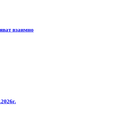
няват взаимно
2026г.