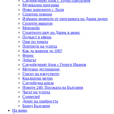
Следобедният блок с Тодор Пантилеев
Музикална програма
Нови хоризонти с Лили
Спортни новини
Избрани моменти от програмата на Дарик радио
Спортен маратон
Metropolis
Спортното шоу на Дарик в аванс
Подкаст в ефира
Още по темата
Портрети на успеха
Как да живеем до 100?
Финес
Дебатът
Следобедният блок с Георги Иванов
Мечтани дестинации
Гласът на изкуството
Квадратни метри
Следобедна криза
Новите 240: Посоката на България
Часът на успеха
Connected
Денят на храбростта
Бранд България
На живо