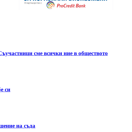
 Съучастници сме всички ние в обществото
е си
шение на съда