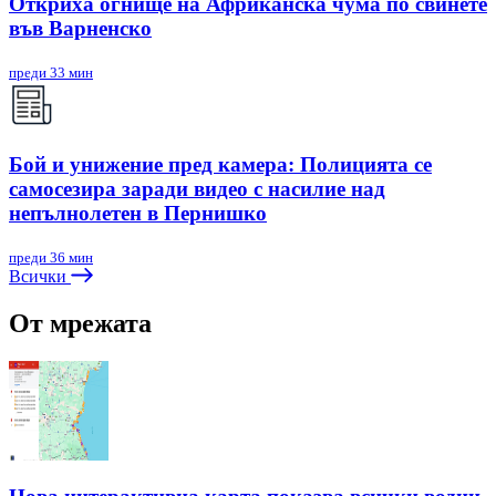
Откриха огнище на Африканска чума по свинете
във Варненско
преди 33 мин
Бой и унижение пред камера: Полицията се
самосезира заради видео с насилие над
непълнолетен в Пернишко
преди 36 мин
Всички
От мрежата