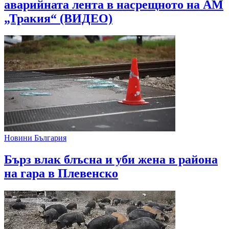
аварийната лента в насрещното на АМ
„Тракия“ (ВИДЕО)
Новини България
Бърз влак блъсна и уби жена в района
на гара в Плевенско