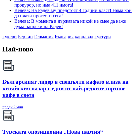
прокурор, но има 411 имота!
Велева: На Радев му предстоят 4 години власт! Няма кой
да плати протести сега!
Велева: В момента в държавата никой не смее да каже
дума напреки на Радев!
кукери
Берлин
Германия
България
карнавал
култури
Най-ново
Българският лидер в спешълти кафето влиза на
китайския пазар с едни от най-редките сортове
кафе в света
преди 2 мин
Турската опозиционна „Нова партия“