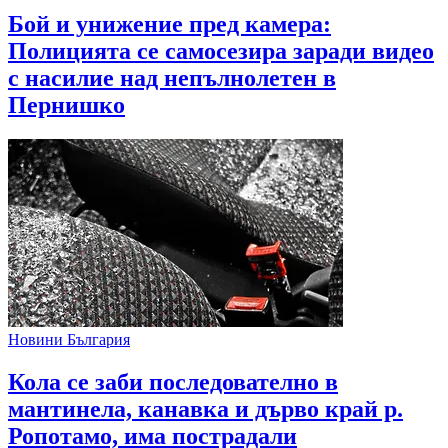
Бой и унижение пред камера:
Полицията се самосезира заради видео
с насилие над непълнолетен в
Пернишко
Новини България
Кола се заби последователно в
мантинела, канавка и дърво край р.
Ропотамо, има пострадали