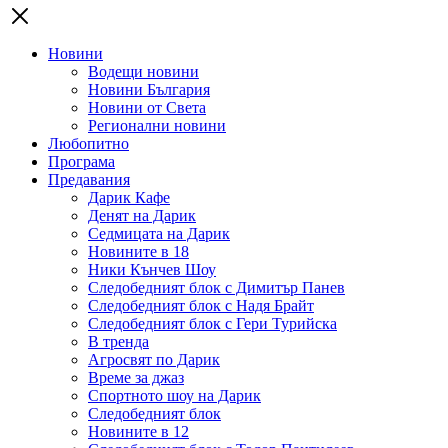
Новини
Водещи новини
Новини България
Новини от Света
Регионални новини
Любопитно
Програма
Предавания
Дарик Кафе
Денят на Дарик
Седмицата на Дарик
Новините в 18
Ники Кънчев Шоу
Следобедният блок с Димитър Панев
Следобедният блок с Надя Брайт
Следобедният блок с Гери Турийска
В тренда
Агросвят по Дарик
Време за джаз
Спортното шоу на Дарик
Следобедният блок
Новините в 12