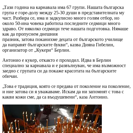
„Тази година на карнавала има 67 групи. Нашата българска
група е горе-долу между 25-30 души в представителната му
част. Разбира се, има и задкулисно много голям отбор, но
около 50-ина човека работиха последните седмици много
здраво. От няколко седмици тече нашата подготовка. Нямаше
как да пропуснем днешния
празник, затова поканихме децата от българското училище
да направят българските букви“, казва Дияна Гибелин,
организатор от „Кукери“ Берлин.
Антонио е кукер, откакто е проходил. Идва в Берлин
специално за карнавала и е развълнуван, че има възможност
заедно с групата си да покаже красотата на българските
обичаи.
„Това е традиция, която се предава от поколение на поколение,
и ние затова си я уважаваме. Искам да ни запомнят с това с
какви кожи сме, да са въодушевени“, каза Антонио.