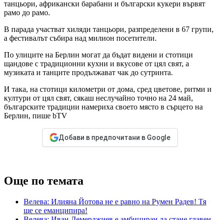
танцьори, африкански барабани и български кукери вървят
рамо до рамо.
В парада участват хиляди танцьори, разпределени в 67 групи,
а фестивалът събира над милион посетители.
По улиците на Берлин могат да бъдат видени и стотици
щандове с традиционни кухни и вкусове от цял свят, а
музиката и танците продължават чак до сутринта.
И така, на стотици километри от дома, сред цветове, ритми и
култури от цял свят, сякаш неслучайно точно на 24 май,
българските традиции намериха своето място в сърцето на
Берлин, пише bTV
Добави в предпочитани в Google
Още по темата
Велева: Илияна Йотова не е равно на Румен Радев! Тя
ще се еманципира!
Велева: Иван Демерджиев е амбициран да стане главен