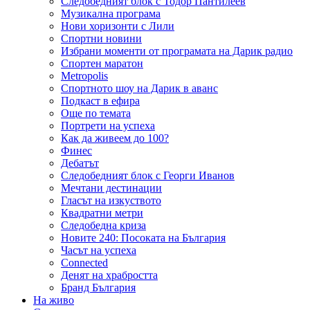
Следобедният блок с Тодор Пантилеев
Музикална програма
Нови хоризонти с Лили
Спортни новини
Избрани моменти от програмата на Дарик радио
Спортен маратон
Metropolis
Спортното шоу на Дарик в аванс
Подкаст в ефира
Още по темата
Портрети на успеха
Как да живеем до 100?
Финес
Дебатът
Следобедният блок с Георги Иванов
Мечтани дестинации
Гласът на изкуството
Квадратни метри
Следобедна криза
Новите 240: Посоката на България
Часът на успеха
Connected
Денят на храбростта
Бранд България
На живо