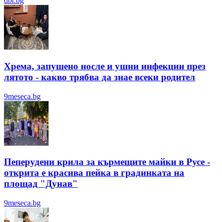
dbr.bg
Хрема, запушено носле и ушни инфекции през
лятотo - какво трябва да знае всеки родител
9meseca.bg
Пеперудени крила за кърмещите майки в Русе -
открита е красива пейка в градинката на
площад "Дунав"
9meseca.bg