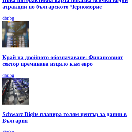
Нова интерактивна карта показва всички водни
атракции по българското Черноморие
dbr.bg
Край на двойното обозначаване: Финансовият
сектор преминава изцяло към евро
dbr.bg
Schwarz Digits планира голям център за данни в
България