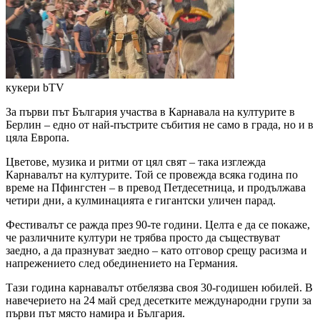
кукери
bTV
За първи път България участва в Карнавала на културите в
Берлин – едно от най-пъстрите събития не само в града, но и в
цяла Европа.
Цветове, музика и ритми от цял свят – така изглежда
Карнавалът на културите. Той се провежда всяка година по
време на Пфингстен – в превод Петдесетница, и продължава
четири дни, а кулминацията е гигантски уличен парад.
Фестивалът се ражда през 90-те години. Целта е да се покаже,
че различните култури не трябва просто да съществуват
заедно, а да празнуват заедно – като отговор срещу расизма и
напрежението след обединението на Германия.
Тази година карнавалът отбелязва своя 30-годишен юбилей. В
навечерието на 24 май сред десетките международни групи за
първи път място намира и България.