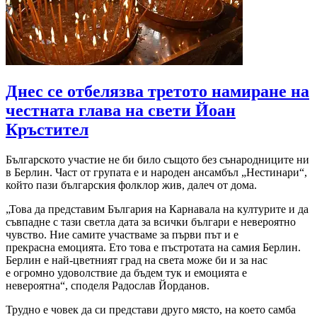
Днес се отбелязва третото намиране на
честната глава на свети Йоан
Кръстител
Българското участие не би било същото без сънародниците ни
в Берлин. Част от групата е и народен ансамбъл „Нестинари“,
който пази българския фолклор жив, далеч от дома.
„Това да представим България на Карнавала на културите и да
съвпадне с тази светла дата за всички българи е невероятно
чувство. Ние самите участваме за първи път и е
прекрасна емоцията. Ето това е пъстротата на самия Берлин.
Берлин е най-цветният град на света може би и за нас
е огромно удоволствие да бъдем тук и емоцията е
невероятна“, споделя Радослав Йорданов.
Трудно е човек да си представи друго място, на което самба