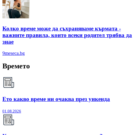
Колко време може да съхраняваме кърмата -
важните правила, които всеки родител трябва да
знае
9meseca.bg
Времето
Ето какво време ни очаква през уикенда
01.08.2026