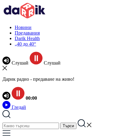
Новини
Предавания
Darik Health
„40 до 40“
Слушай
Слушай
Дарик радио - предаване на живо!
00:00
Гледай