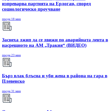
изпреварва партията на Ердоган, според
социологическо проучване
преди 18 мин
Заснеха джип да се движи по аварийната лента в
насрещното на АМ „Тракия“ (ВИДЕО)
преди 23 мин
Бърз влак блъсна и уби жена в района на гара в
Плевенско
преди 31 мин