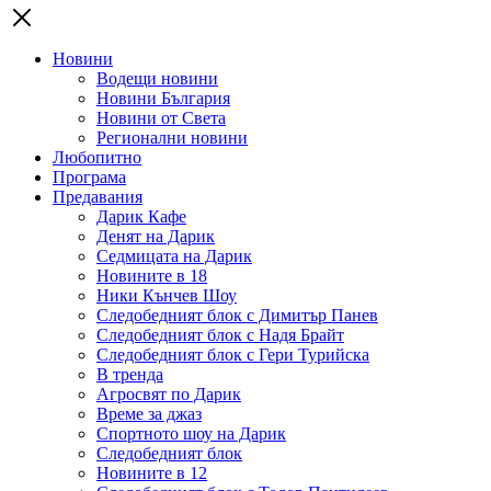
Новини
Водещи новини
Новини България
Новини от Света
Регионални новини
Любопитно
Програма
Предавания
Дарик Кафе
Денят на Дарик
Седмицата на Дарик
Новините в 18
Ники Кънчев Шоу
Следобедният блок с Димитър Панев
Следобедният блок с Надя Брайт
Следобедният блок с Гери Турийска
В тренда
Агросвят по Дарик
Време за джаз
Спортното шоу на Дарик
Следобедният блок
Новините в 12