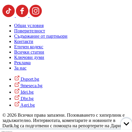
Общи условия
Поверителност
Съдържание от партньори
Контакти
Етичен кодекс
Всички статии
Ключови думи
Реклама
За нас
Dsport.bg
9meseca.bg
Idei.bg
Dbr.bg
Agri.bg
© 2026 Всички права запазени. Позоваването с хиперлинк е
задължително. Интервютата, коментарите и новините в
Darik.bg са подготвени с помощта на репортерите на Дарик
Радио и новинарските емисии на радиото. Снимки: Дарик