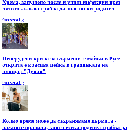
Хрема, запушено носле и ушни инфекции през
лятотo - какво трябва да знае всеки родител
9meseca.bg
Пеперудени крила за кърмещите майки в Русе -
открита е красива пейка в градинката на
площад "Дунав"
9meseca.bg
Колко време може да съхраняваме кърмата -
важните правила, които всеки родител трябва да