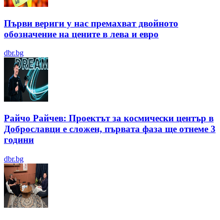
Първи вериги у нас премахват двойното
обозначение на цените в лева и евро
dbr.bg
Райчо Райчев: Проектът за космически център в
Доброславци е сложен, първата фаза ще отнеме 3
години
dbr.bg