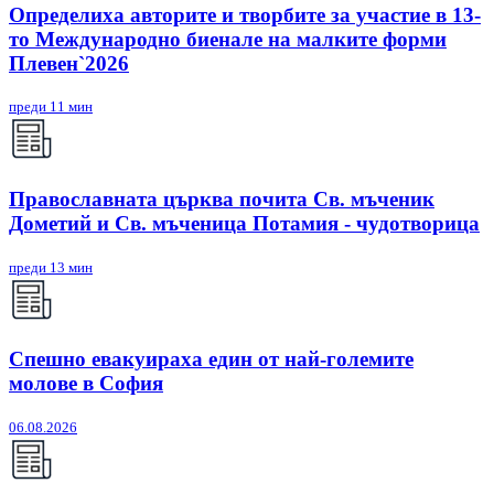
Определиха авторите и творбите за участие в 13-
то Международно биенале на малките форми
Плевен`2026
преди 11 мин
Православната църква почита Св. мъченик
Дометий и Св. мъченица Потамия - чудотворица
преди 13 мин
Спешно евакуираха един от най-големите
молове в София
06.08.2026