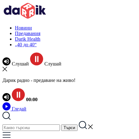
Новини
Предавания
Darik Health
„40 до 40“
Слушай
Слушай
Дарик радио - предаване на живо!
00:00
Гледай