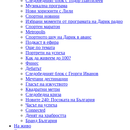
Следобедният блок с Тодор Пантилеев
Музикална програма
Нови хоризонти с Лили
Спортни новини
Избрани моменти от програмата на Дарик радио
Спортен маратон
Metropolis
Спортното шоу на Дарик в аванс
Подкаст в ефира
Още по темата
Портрети на успеха
Как да живеем до 100?
Финес
Дебатът
Следобедният блок с Георги Иванов
Мечтани дестинации
Гласът на изкуството
Квадратни метри
Следобедна криза
Новите 240: Посоката на България
Часът на успеха
Connected
Денят на храбростта
Бранд България
На живо