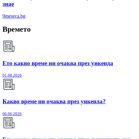
знае
9meseca.bg
Времето
Ето какво време ни очаква през уикенда
01.08.2026
Какво време ни очаква през уикенда?
06.06.2026