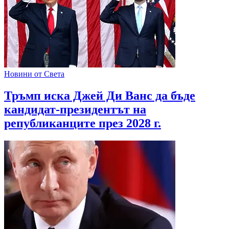
Новини от Света
Тръмп иска Джей Ди Ванс да бъде
кандидат-президентът на
републиканците през 2028 г.