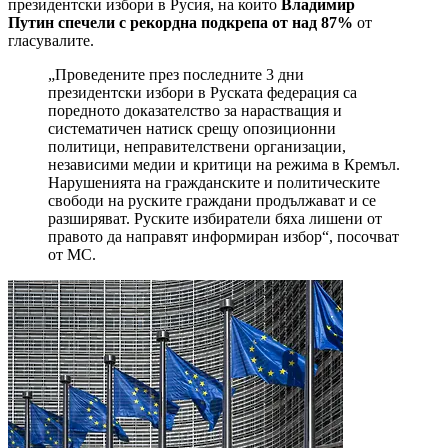
президентски избори в Русия, на които
Владимир
Путин спечели с рекордна подкрепа от над 87%
от
гласувалите.
„Проведените през последните 3 дни
президентски избори в Руската федерация са
поредното доказателство за нарастващия и
систематичен натиск срещу опозиционни
политици, неправителствени организации,
независими медии и критици на режима в Кремъл.
Нарушенията на гражданските и политическите
свободи на руските граждани продължават и се
разширяват. Руските избиратели бяха лишени от
правото да направят информиран избор“, посочват
от МС.