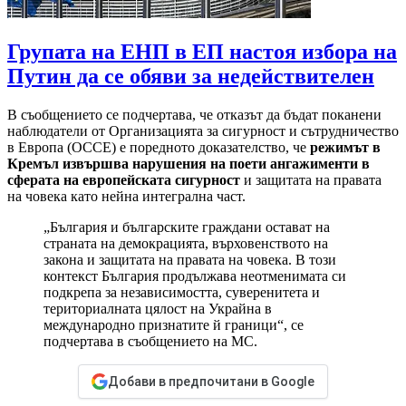
Групата на ЕНП в ЕП настоя избора на
Путин да се обяви за недействителен
В съобщението се подчертава, че отказът да бъдат поканени
наблюдатели от Организацията за сигурност и сътрудничество
в Европа (ОССЕ) е поредното доказателство, че
режимът в
Кремъл извършва нарушения на поети ангажименти в
сферата на европейската сигурност
и защитата на правата
на човека като нейна интегрална част.
„България и българските граждани остават на
страната на демокрацията, върховенството на
закона и защитата на правата на човека. В този
контекст България продължава неотменимата си
подкрепа за независимостта, суверенитета и
териториалната цялост на Украйна в
международно признатите й граници“, се
подчертава в съобщението на МС.
Добави в предпочитани в Google