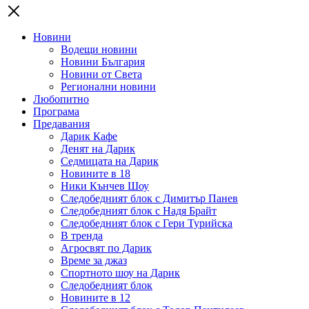
Новини
Водещи новини
Новини България
Новини от Света
Регионални новини
Любопитно
Програма
Предавания
Дарик Кафе
Денят на Дарик
Седмицата на Дарик
Новините в 18
Ники Кънчев Шоу
Следобедният блок с Димитър Панев
Следобедният блок с Надя Брайт
Следобедният блок с Гери Турийска
В тренда
Агросвят по Дарик
Време за джаз
Спортното шоу на Дарик
Следобедният блок
Новините в 12