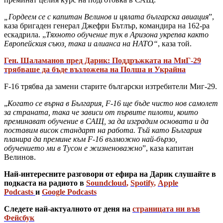
„Гордеем се с капитан Велинов и цялата българска авиация
”,
каза бригаден генерал Джефри Бътлър, командира на 162-ра
ескадрила. „
Тяхното обучение тук в Аризона укрепва както
Европейския съюз, така и алианса на НАТО“
, каза той.
Ген. Шаламанов пред Дарик: Поддръжката на МиГ-29
трябваше да бъде възложена на Полша и Украйна
F-16 трябва да замени старите български изтребители Миг-29.
„
Когато се върна в България, F-16 ще бъде чисто нов самолет
за страната, така че зависи от първите пилоти, които
преминават обучение в САЩ, за да изградим основата и да
поставим висок стандарт на работа. Тъй като България
планира да премине към F-16 възможно най-бързо,
обучението ми в Тусон е жизненоважно
”, каза капитан
Велинов.
Най-интересните разговори от ефира на Дарик слушайте в
подкаста на радиото в
Soundcloud
,
Spotify
,
Apple
Podcasts
и
Google Podcasts
Следете най-актуалното от деня на
страницата ни във
Фейсбук