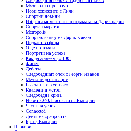
Следобедният блок с Тодор Пантилеев
Музикална програма
Нови хоризонти с Лили
Спортни новини
Избрани моменти от програмата на Дарик радио
Спортен маратон
Metropolis
Спортното шоу на Дарик в аванс
Подкаст в ефира
Още по темата
Портрети на успеха
Как да живеем до 100?
Финес
Дебатът
Следобедният блок с Георги Иванов
Мечтани дестинации
Гласът на изкуството
Квадратни метри
Следобедна криза
Новите 240: Посоката на България
Часът на успеха
Connected
Денят на храбростта
Бранд България
На живо