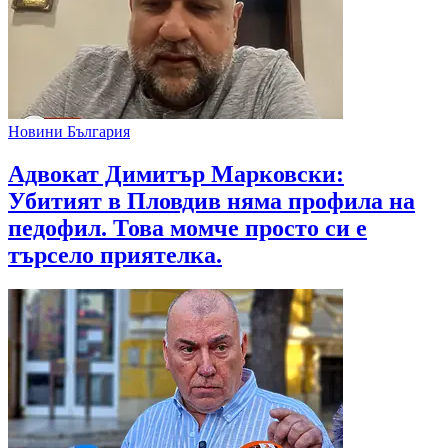
Новини България
Адвокат Димитър Марковски:
Убитият в Пловдив няма профила на
педофил. Това момче просто си е
търсело приятелка.