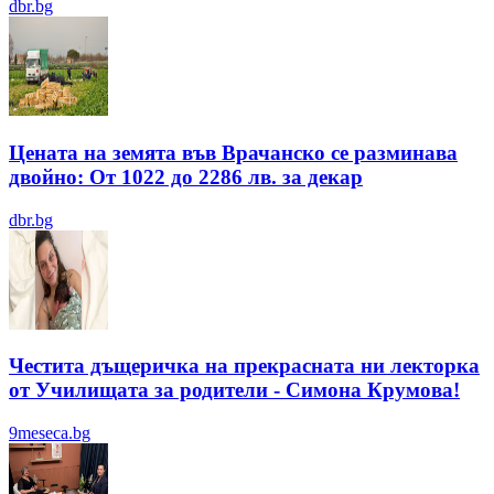
dbr.bg
Цената на земята във Врачанско се разминава
двойно: От 1022 до 2286 лв. за декар
dbr.bg
Честита дъщеричка на прекрасната ни лекторка
от Училищата за родители - Симона Крумова!
9meseca.bg