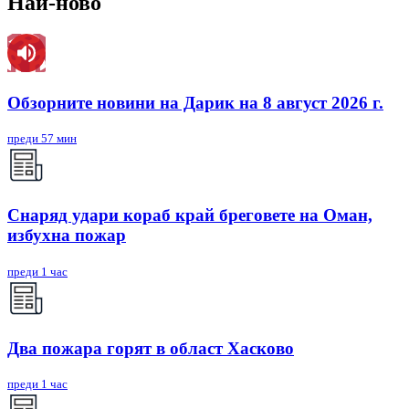
Най-ново
Обзорните новини на Дарик на 8 август 2026 г.
преди 57 мин
Снаряд удари кораб край бреговете на Оман,
избухна пожар
преди 1 час
Два пожара горят в област Хасково
преди 1 час