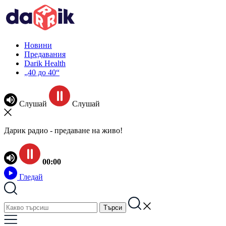
Новини
Предавания
Darik Health
„40 до 40“
Слушай
Слушай
Дарик радио - предаване на живо!
00:00
Гледай