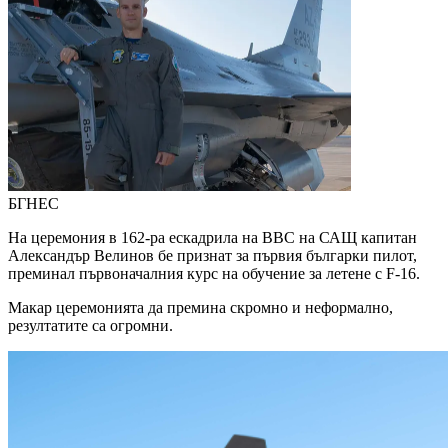
БГНЕС
На церемония в 162-ра ескадрила на ВВС на САЩ капитан
Александър Велинов бе признат за първия българки пилот,
преминал първоначалния курс на обучение за летене с F-16.
Макар церемонията да премина скромно и неформално,
резултатите са огромни.