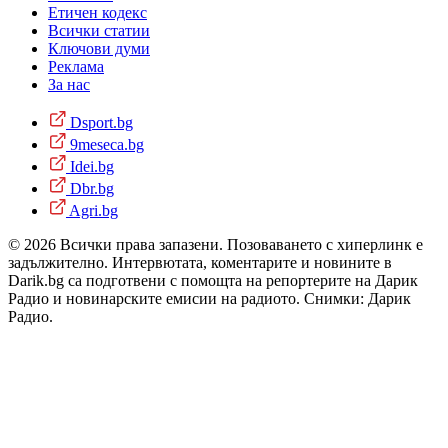
Етичен кодекс
Всички статии
Ключови думи
Реклама
За нас
Dsport.bg
9meseca.bg
Idei.bg
Dbr.bg
Agri.bg
© 2026 Всички права запазени. Позоваването с хиперлинк е
задължително. Интервютата, коментарите и новините в
Darik.bg са подготвени с помощта на репортерите на Дарик
Радио и новинарските емисии на радиото. Снимки: Дарик
Радио.