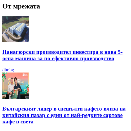
От мрежата
Панагюрски производител инвестира в нова 5-
осна машина за по-ефективно производство
dbr.bg
Българският лидер в спешълти кафето влиза на
китайския пазар с едни от най-редките сортове
кафе в света