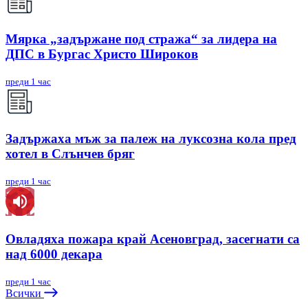
Мярка „задържане под стража“ за лидера на
ДПС в Бургас Христо Широков
преди 1 час
Задържаха мъж за палеж на луксозна кола пред
хотел в Слънчев бряг
преди 1 час
Овладяха пожара край Асеновград, засегнати са
над 6000 декара
преди 1 час
Всички