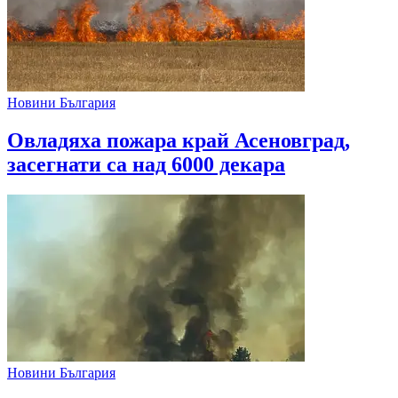
Новини България
Овладяха пожара край Асеновград,
засегнати са над 6000 декара
Новини България