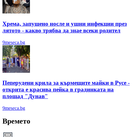
Хрема, запушено носле и ушни инфекции през
лятотo - какво трябва да знае всеки родител
9meseca.bg
Пеперудени крила за кърмещите майки в Русе -
открита е красива пейка в градинката на
площад "Дунав"
9meseca.bg
Времето