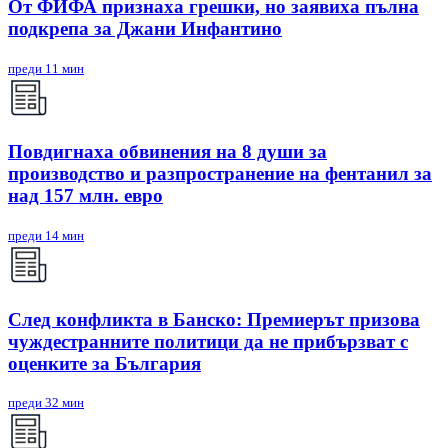
От ФИФА признаха грешки, но заявиха пълна
подкрепа за Джани Инфантино
преди 11 мин
Повдигнаха обвинения на 8 души за
производство и разпространение на фентанил за
над 157 млн. евро
преди 14 мин
След конфликта в Банско: Премиерът призова
чуждестранните политици да не прибързват с
оценките за България
преди 32 мин