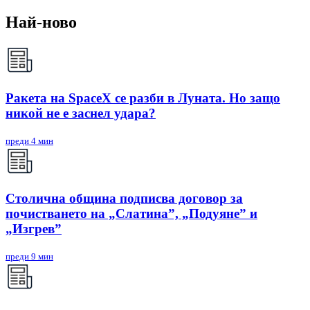
Най-ново
Ракета на SpaceX се разби в Луната. Но защо
никой не е заснел удара?
преди 4 мин
Столична община подписва договор за
почистването на „Слатина”, „Подуяне” и
„Изгрев”
преди 9 мин