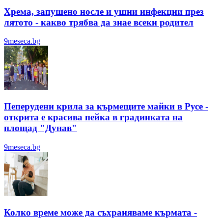
Хрема, запушено носле и ушни инфекции през
лятотo - какво трябва да знае всеки родител
9meseca.bg
Пеперудени крила за кърмещите майки в Русе -
открита е красива пейка в градинката на
площад "Дунав"
9meseca.bg
Колко време може да съхраняваме кърмата -