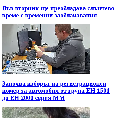
Във вторник ще преобладава слънчево
време с временни заоблачавания
Започва изборът на регистрационен
номер за автомобил от група ЕН 1501
до EH 2000 серия MМ