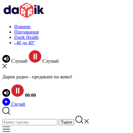
Новини
Предавания
Darik Health
„40 до 40“
Слушай
Слушай
Дарик радио - предаване на живо!
00:00
Гледай