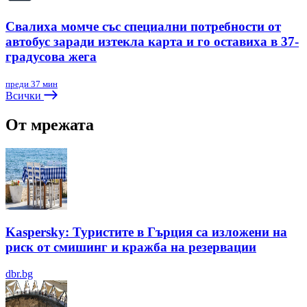
Свалиха момче със специални потребности от
автобус заради изтекла карта и го оставиха в 37-
градусова жега
преди 37 мин
Всички
От мрежата
Kaspersky: Туристите в Гърция са изложени на
риск от смишинг и кражба на резервации
dbr.bg