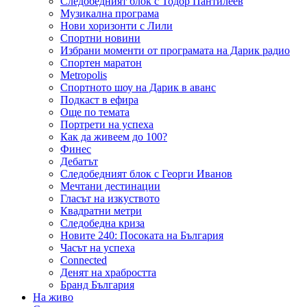
Следобедният блок с Тодор Пантилеев
Музикална програма
Нови хоризонти с Лили
Спортни новини
Избрани моменти от програмата на Дарик радио
Спортен маратон
Metropolis
Спортното шоу на Дарик в аванс
Подкаст в ефира
Още по темата
Портрети на успеха
Как да живеем до 100?
Финес
Дебатът
Следобедният блок с Георги Иванов
Мечтани дестинации
Гласът на изкуството
Квадратни метри
Следобедна криза
Новите 240: Посоката на България
Часът на успеха
Connected
Денят на храбростта
Бранд България
На живо