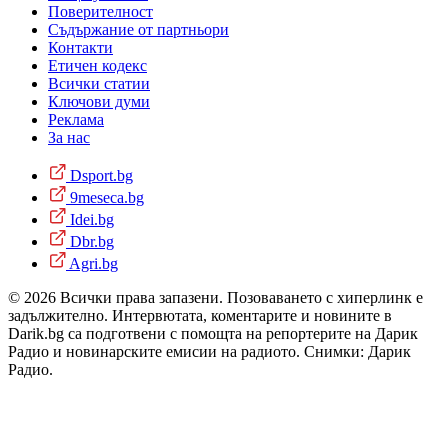
Поверителност
Съдържание от партньори
Контакти
Етичен кодекс
Всички статии
Ключови думи
Реклама
За нас
Dsport.bg
9meseca.bg
Idei.bg
Dbr.bg
Agri.bg
© 2026 Всички права запазени. Позоваването с хиперлинк е
задължително. Интервютата, коментарите и новините в
Darik.bg са подготвени с помощта на репортерите на Дарик
Радио и новинарските емисии на радиото. Снимки: Дарик
Радио.