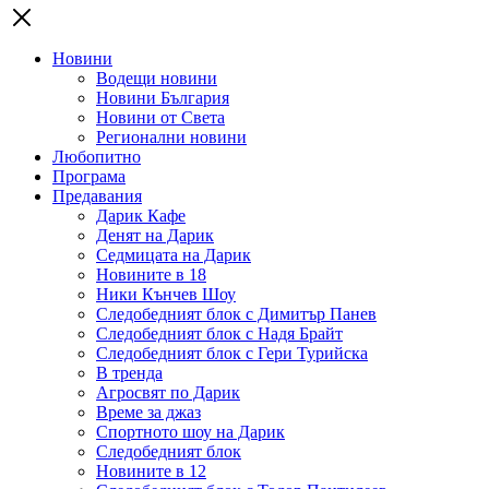
Новини
Водещи новини
Новини България
Новини от Света
Регионални новини
Любопитно
Програма
Предавания
Дарик Кафе
Денят на Дарик
Седмицата на Дарик
Новините в 18
Ники Кънчев Шоу
Следобедният блок с Димитър Панев
Следобедният блок с Надя Брайт
Следобедният блок с Гери Турийска
В тренда
Агросвят по Дарик
Време за джаз
Спортното шоу на Дарик
Следобедният блок
Новините в 12