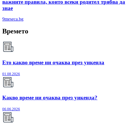
важните правила, които всеки родител трябва да
знае
9meseca.bg
Времето
Ето какво време ни очаква през уикенда
01.08.2026
Какво време ни очаква през уикенда?
06.06.2026