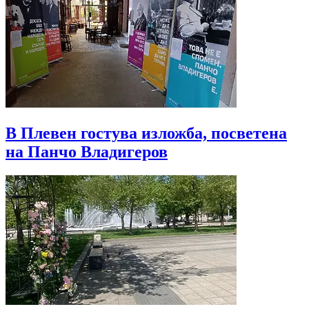
В Плевен гостува изложба, посветена
на Панчо Владигеров