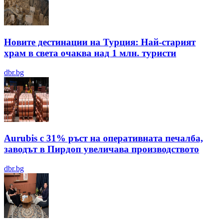
Новите дестинации на Турция: Най-старият
храм в света очаква над 1 млн. туристи
dbr.bg
Aurubis с 31% ръст на оперативната печалба,
заводът в Пирдоп увеличава производството
dbr.bg