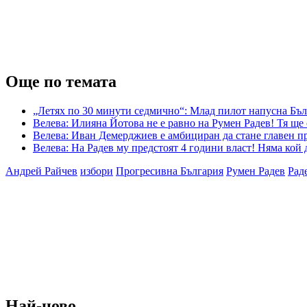
Още по темата
„Летях по 30 минути седмично“: Млад пилот напусна Бъл
Велева: Илияна Йотова не е равно на Румен Радев! Тя ще
Велева: Иван Демерджиев е амбициран да стане главен пр
Велева: На Радев му предстоят 4 години власт! Няма кой 
Андрей Райчев
избори
Прогресивна България
Румен Радев
Рад
Най-ново