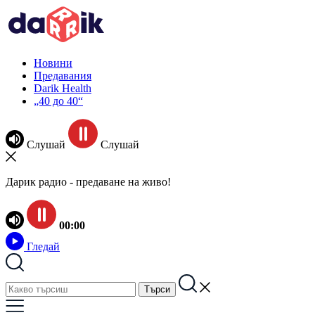
Новини
Предавания
Darik Health
„40 до 40“
Слушай
Слушай
Дарик радио - предаване на живо!
00:00
Гледай