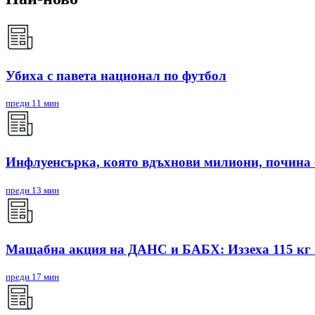
Убиха с павета национал по футбол
преди 11 мин
Инфлуенсърка, която вдъхнови милиони, почина 
преди 13 мин
Мащабна акция на ДАНС и БАБХ: Иззеха 115 кг и
преди 17 мин