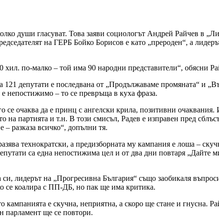
колко души гласуват. Това заяви социологът Андрей Райчев в „Ли
председателят на ГЕРБ Бойко Борисов е като „прероден“, а лидер
00 хил. по-малко – той има 90 народни представители“, обясни Ра
 121 депутати е последвана от „Продължаваме промяната“ и „Въ
 е непостижимо – то се превръща в куха фраза.
го се очаква да е принц с ангелски крила, позитивни очаквания.
о на партията и т.н. В този смисъл, Радев е изправен пред сблъс
 – разказа всичко“, допълни тя.
зразява технократски, а предизборната му кампания е лоша – ску
депутати са една непостижима цел и от два дни повтаря „Дайте м
 си, лидерът на „Прогресивна България“ също заобикаля въпрос
ко се коалира с ПП-ДБ, но пак ще има критика.
 кампанията е скучна, неприятна, а скоро ще стане и гнусна. Ра
н парламент ще се повтори.