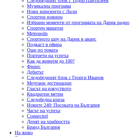
Следобедният блок с Тодор Пантилеев
Музикална програма
Нови хоризонти с Лили
Спортни новини
Избрани моменти от програмата на Дарик радио
Спортен маратон
Metropolis
Спортното шоу на Дарик в аванс
Подкаст в ефира
Още по темата
Портрети на успеха
Как да живеем до 100?
Финес
Дебатът
Следобедният блок с Георги Иванов
Мечтани дестинации
Гласът на изкуството
Квадратни метри
Следобедна криза
Новите 240: Посоката на България
Часът на успеха
Connected
Денят на храбростта
Бранд България
На живо