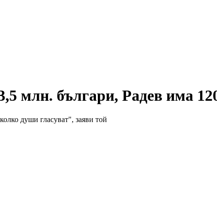
3,5 млн. българи, Радев има 12
колко души гласуват", заяви той