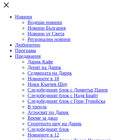
Новини
Водещи новини
Новини България
Новини от Света
Регионални новини
Любопитно
Програма
Предавания
Дарик Кафе
Денят на Дарик
Седмицата на Дарик
Новините в 18
Ники Кънчев Шоу
Следобедният блок с Димитър Панев
Следобедният блок с Надя Брайт
Следобедният блок с Гери Турийска
В тренда
Агросвят по Дарик
Време за джаз
Спортното шоу на Дарик
Следобедният блок
Новините в 12