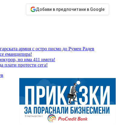
Добави в предпочитани в Google
гарската армия с остро писмо до Румен Радев
 се еманципира!
окурор, но има 411 имота!
да плати протести сега!
ев