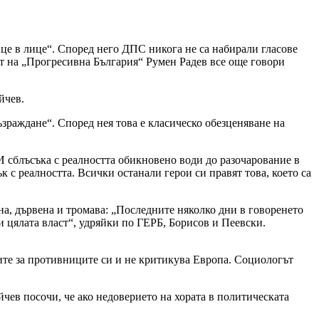
це в лице“. Според него ДПС никога не са набирали гласове
ът на „Прогресивна България“ Румен Радев все още говори
йчев.
зраждане“. Според нея това е класическо обезценяване на
 И сблъсъка с реалността обикновено води до разочарование в
ък с реалността. Всички останали герои си правят това, което са
чна, дървена и тромава: „Последните няколко дни в говоренето
и цялата власт“, удряйки по ГЕРБ, Борисов и Пеевски.
ите за противниците си и не критикува Европа. Социологът
йчев посочи, че ако недоверието на хората в политическата