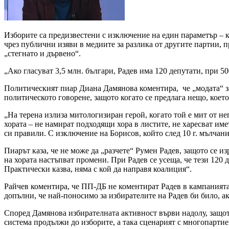
Изборите са предизвестени с изключение на един параметър – 
чрез публични изяви в медиите за разлика от другите партии, 
„стегнато и дървено“.
„Ако гласуват 3,5 млн. българи, Радев има 120 депутати, при 5
Политическият пиар Диана Дамянова коментира, че „модата“ за
политическото говорене, защото когато се предлага нещо, което
„На терена излиза митологизиран герой, когато той е мит от не
хората – не намират подходящи хора в листите, не харесват имет
си правили. С изключение на Борисов, който след 10 г. мълчание
Пиарът каза, че не може да „разчете“ Румен Радев, защото се и
на хората настъпват промени. При Радев се усеща, че тези 120 
Практически казва, няма с кой да направя коалиция“.
Райчев коментира, че ПП-ДБ не коментират Радев в кампанията
допълни, че най-поносимо за избирателите на Радев би било, а
Според Дамянова избирателната активност върви надолу, защото
система продължи до изборите, а така сценарият с многопартие