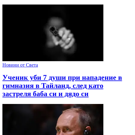
Новини от Света
Ученик уби 7 души при нападение в
гимназия в Тайланд, след като
застреля баба си и дядо си