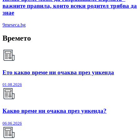
важните правила, които всеки родител трябва да
знае
9meseca.bg
Времето
Ето какво време ни очаква през уикенда
01.08.2026
Какво време ни очаква през уикенда?
06.06.2026