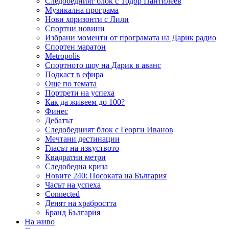
Следобедният блок с Тодор Пантилеев
Музикална програма
Нови хоризонти с Лили
Спортни новини
Избрани моменти от програмата на Дарик радио
Спортен маратон
Metropolis
Спортното шоу на Дарик в аванс
Подкаст в ефира
Още по темата
Портрети на успеха
Как да живеем до 100?
Финес
Дебатът
Следобедният блок с Георги Иванов
Мечтани дестинации
Гласът на изкуството
Квадратни метри
Следобедна криза
Новите 240: Посоката на България
Часът на успеха
Connected
Денят на храбростта
Бранд България
На живо