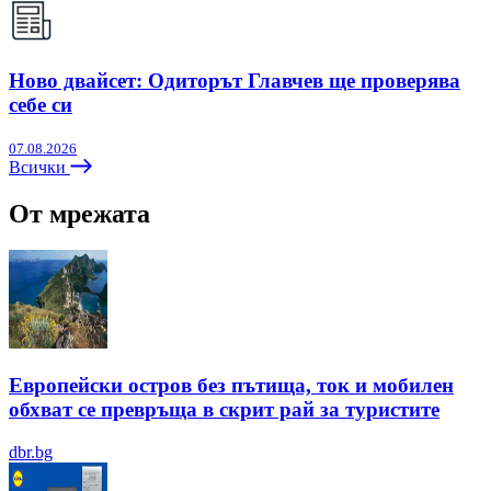
Ново двайсет: Одиторът Главчев ще проверява
себе си
07.08.2026
Всички
От мрежата
Европейски остров без пътища, ток и мобилен
обхват се превръща в скрит рай за туристите
dbr.bg