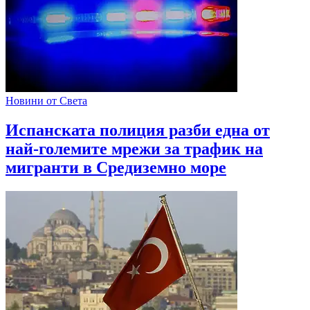
Новини от Света
Испанската полиция разби една от
най-големите мрежи за трафик на
мигранти в Средиземно море