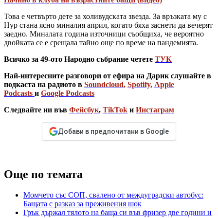
Това е четвърто дете за холивудската звезда. За връзката му с
Нур стана ясно миналия април, когато бяха заснети да вечерят
заедно. Миналата година източници съобщиха, че вероятно
двойката се е срещала тайно още по време на пандемията.
Всичко за 49-ото Народно събрание четете
ТУК
Най-интересните разговори от ефира на Дарик слушайте в
подкаста на радиото в
Soundcloud
,
Spotify
,
Apple
Podcasts
и
Google Podcasts
Следвайте ни във
Фейсбук
,
TikTok
и
Инстаграм
Добави в предпочитани в Google
Още по темата
Mомчето със СОП, свалено от междуградски автобус:
Бащата с разказ за преживения шок
Грък държал тялото на баща си във фризер две години и