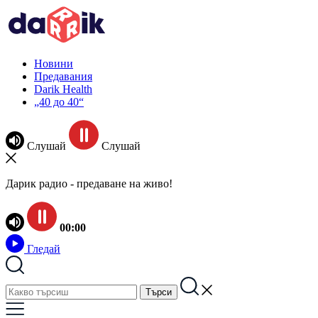
Новини
Предавания
Darik Health
„40 до 40“
Слушай
Слушай
Дарик радио - предаване на живо!
00:00
Гледай