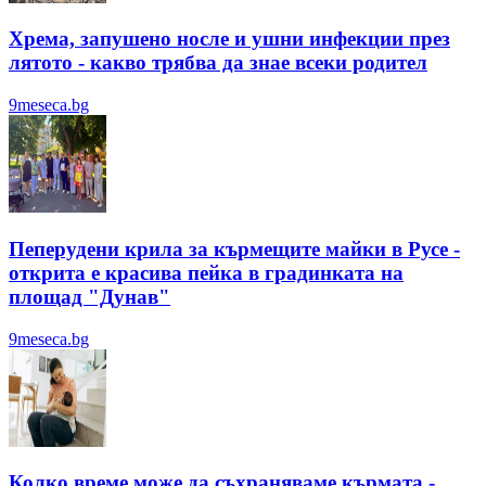
Хрема, запушено носле и ушни инфекции през
лятотo - какво трябва да знае всеки родител
9meseca.bg
Пеперудени крила за кърмещите майки в Русе -
открита е красива пейка в градинката на
площад "Дунав"
9meseca.bg
Колко време може да съхраняваме кърмата -