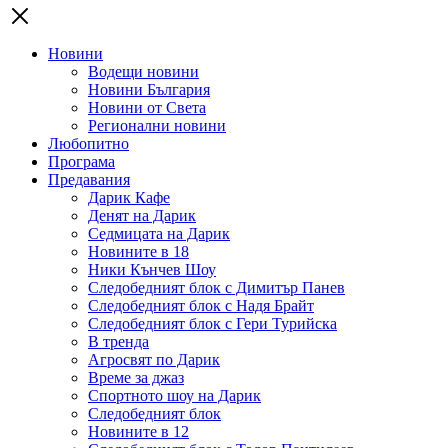
Новини
Водещи новини
Новини България
Новини от Света
Регионални новини
Любопитно
Програма
Предавания
Дарик Кафе
Денят на Дарик
Седмицата на Дарик
Новините в 18
Ники Кънчев Шоу
Следобедният блок с Димитър Панев
Следобедният блок с Надя Брайт
Следобедният блок с Гери Турийска
В тренда
Агросвят по Дарик
Време за джаз
Спортното шоу на Дарик
Следобедният блок
Новините в 12