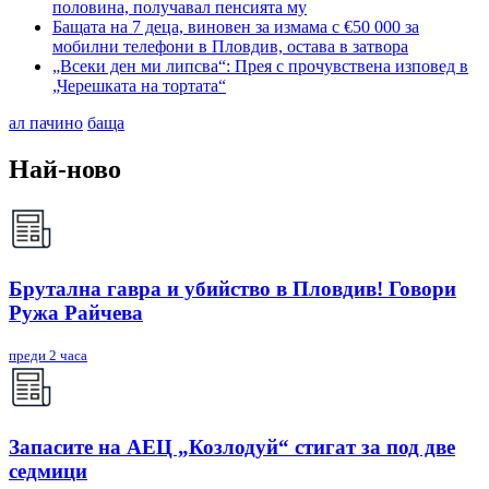
половина, получавал пенсията му
Бащата на 7 деца, виновен за измама с €50 000 за
мобилни телефони в Пловдив, остава в затвора
„Всеки ден ми липсва“: Прея с прочувствена изповед в
„Черешката на тортата“
ал пачино
баща
Най-ново
Брутална гавра и убийство в Пловдив! Говори
Ружа Райчева
преди 2 часа
Запасите на АЕЦ „Козлодуй“ стигат за под две
седмици