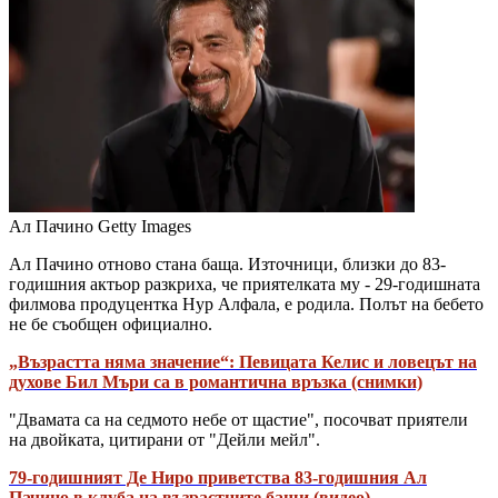
Ал Пачино
Getty Images
Ал Пачино отново стана баща. Източници, близки до 83-
годишния актьор разкриха, че приятелката му - 29-годишната
филмова продуцентка Нур Алфала, е родила. Полът на бебето
не бе съобщен официално.
„Възрастта няма значение“: Певицата Келис и ловецът на
духове Бил Мъри са в романтична връзка (снимки)
"Двамата са на седмото небе от щастие", посочват приятели
на двойката, цитирани от "Дейли мейл".
79-годишният Де Ниро приветства 83-годишния Ал
Пачино в клуба на възрастните бащи (видео)