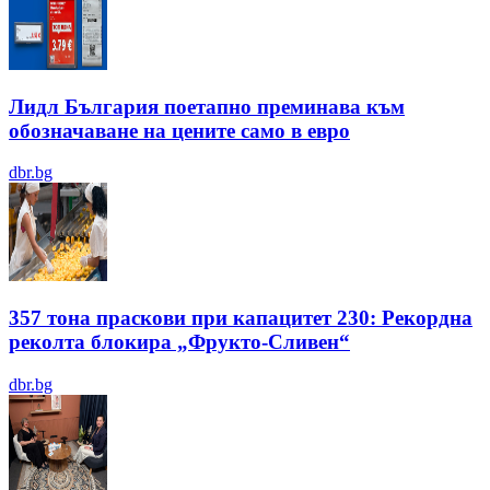
Лидл България поетапно преминава към
обозначаване на цените само в евро
dbr.bg
357 тона праскови при капацитет 230: Рекордна
реколта блокира „Фрукто-Сливен“
dbr.bg