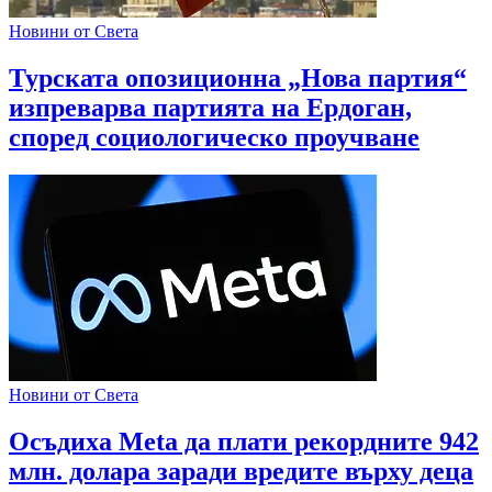
Новини от Света
Турската опозиционна „Нова партия“
изпреварва партията на Ердоган,
според социологическо проучване
Новини от Света
Осъдиха Meta да плати рекордните 942
млн. долара заради вредите върху деца