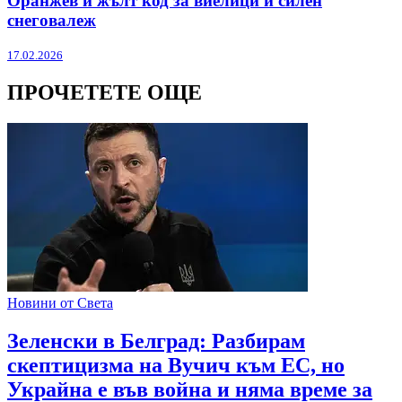
Оранжев и жълт код за виелици и силен
снеговалеж
17.02.2026
ПРОЧЕТЕТЕ ОЩЕ
Новини от Света
Зеленски в Белград: Разбирам
скептицизма на Вучич към ЕС, но
Украйна е във война и няма време за