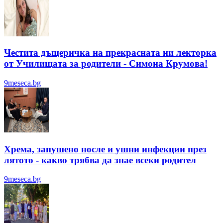
Честита дъщеричка на прекрасната ни лекторка
от Училищата за родители - Симона Крумова!
9meseca.bg
Хрема, запушено носле и ушни инфекции през
лятотo - какво трябва да знае всеки родител
9meseca.bg