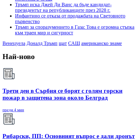
Тръмп иска Джей Ди Ванс да бъде кандидат-
президентът на републиканците през 2028 г.
Инфантино се отказа от продажбата на Световното
първенство
Тръмп за споразумението в Газа: Това е огромна стъпка
към траен мир и сигурност
Венецуела
Доналд Тръмп
щат
САЩ
американско знаме
Най-ново
Трети ден в Сърбия се борят с голям горски
пожар в защитена зона около Белград
преди 4 мин
Рибарски, ПП: Основният въпрос е дали дронът