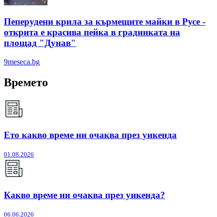
Пеперудени крила за кърмещите майки в Русе -
открита е красива пейка в градинката на
площад "Дунав"
9meseca.bg
Времето
Ето какво време ни очаква през уикенда
01.08.2026
Какво време ни очаква през уикенда?
06.06.2026