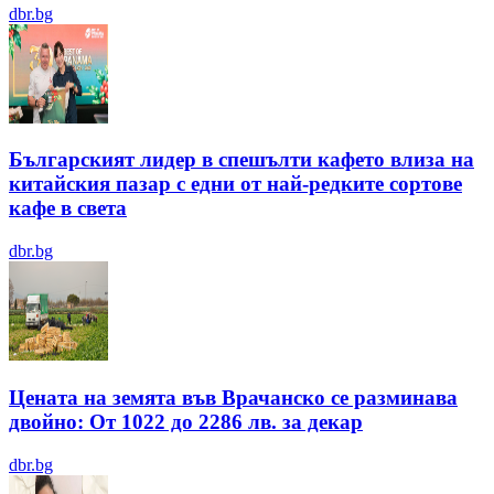
dbr.bg
Българският лидер в спешълти кафето влиза на
китайския пазар с едни от най-редките сортове
кафе в света
dbr.bg
Цената на земята във Врачанско се разминава
двойно: От 1022 до 2286 лв. за декар
dbr.bg