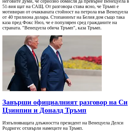
неговите думи, че сериозно обмисля да превърне Венецуела в
51-вия щат на САЩ. От разговора става ясно, че Тръмп е
мотивиран от очакваната стойност на петрола във Венецуела
от 40 трилиона долара. Стопанинът на Белия дом също така
каза пред Фокс Нюз, че е популярен сред гражданите на
страната. "Венецуела обича Тръмп", каза Тръмп.
Завърши официалният разговор на Си
Цзинпин и Доналд Тръмп
Изпълняващата длъжността президент на Венецуела Делси
Родригес отхвърли намеците на Тръмп.