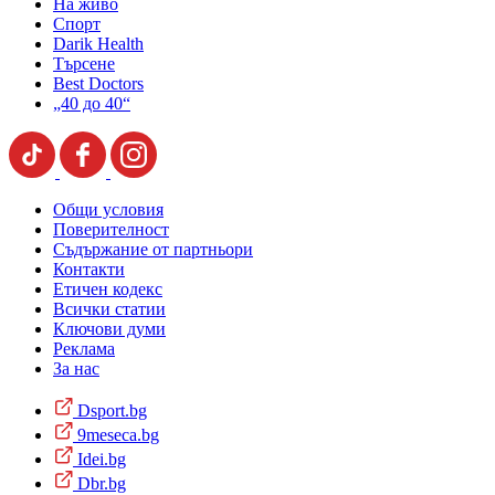
На живо
Спорт
Darik Health
Търсене
Best Doctors
„40 до 40“
Общи условия
Поверителност
Съдържание от партньори
Контакти
Етичен кодекс
Всички статии
Ключови думи
Реклама
За нас
Dsport.bg
9meseca.bg
Idei.bg
Dbr.bg