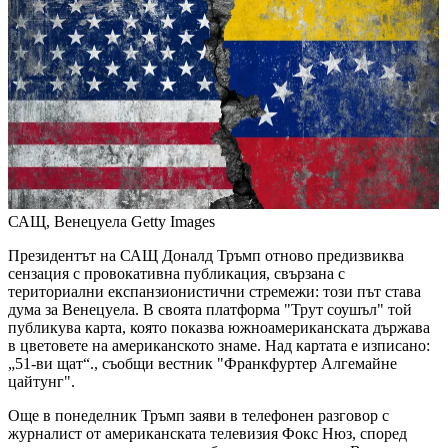
САЩ, Венецуела
Getty Images
Президентът на САЩ Доналд Тръмп отново предизвиква
сензация с провокативна публикация, свързана с
териториални експанзионистични стремежи: този път става
дума за Венецуела. В своята платформа "Трут соушъл" той
публикува карта, която показва южноамериканската държава
в цветовете на американското знаме. Над картата е изписано:
„51-ви щат“., съобщи вестник "Франкфуртер Алгемайне
цайтунг".
Още в понеделник Тръмп заяви в телефонен разговор с
журналист от американската телевизия Фокс Нюз, според