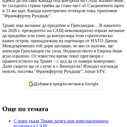
идеята да постави Канада под контрола на САЩ. Казано беше,
че съседната страна трябва да стане част от Съединените щати
и 51-ви щат. Канада категорично отхвърля това, припомня
"Франкфуртер Рундшау".
Тръмп има желание да придобие и Гренландия… В началото
на 2026 г. президентът на САЩ неколкократно изрази желание
да придобие или поне да контролира този стратегически
важен остров, принадлежащ на партньора от НАТО Дания.
Междувременно той дори заплаши, че ако се наложи, ще
анексира Гренландия със сила. Недоволството в Европа беше
ясно изразено. От известно време текат преговори с
правителството на Тръмп – с цел да се намери компромис.
Дали същото ще се случи и с Венецуела? Изходът изглежда
неясен, посочва "Франкфуртер Рундшау", пише bTV.
Добави в предпочитани в Google
Още по темата
С нови укази Тръмп затяга още имиграционната
политика в САЩ