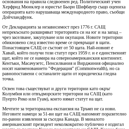
основания на правила следвоенен ред. Политическият учен
Херфрид Мюнклер и юристът Бьорн Шифбауер също оцениха
операцията като нарушаваща международното право, съобщи
Дойчландфунк.
От Декларацията за независимост през 1776 г. САЩ
непрекъснато разширяват територията си на юг и на запад –
чрез заселване, закупуване или окупация. Новите територии
обикновено след известно време се превръщат в щати.
Понастоящем САЩ се състоят от 50 щата. Най-новият е
Хавай, който получи този статут през 1959 г. и е единственият
щат, който не се намира на северноамериканския континент.
Кентъки, Масачузетс, Пенсилвания и Вирджиния официално
носят наименованието "Федерация" (Commonwealth), но са
равнопоставени с останалите щати от юридическа гледна
точка.
Освен това съществуват и други територии като окръг
Колумбия или отвъдморските територии на САЩ (като
Пуерто Рико или Гуам), които нямат статут на щат.
Мечтите за териториална експанзия на Тръмп не са нови.
Неговите намеци за 51-ви щат на САЩ напомнят поразително
по-ранни изявления за съседна Канада. В миналото
американският президент неколкократно публично е издигал