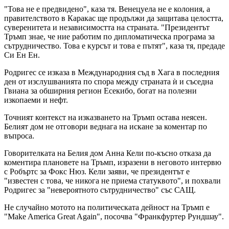
"Това не е предвидено", каза тя. Венецуела не е колония, а
правителството в Каракас ще продължи да защитава целостта,
суверенитета и независимостта на страната. "Президентът
Тръмп знае, че ние работим по дипломатическа програма за
сътрудничество. Това е курсът и това е пътят", каза тя, предаде
Си Ен Ен.
Родригес се изказа в Международния съд в Хага в последния
ден от изслушванията по спора между страната ѝ и съседна
Гвиана за обширния регион Есекибо, богат на полезни
изкопаеми и нефт.
Точният контекст на изказването на Тръмп остава неясен.
Белият дом не отговори веднага на искане за коментар по
въпроса.
Говорителката на Белия дом Анна Кели по-късно отказа да
коментира плановете на Тръмп, изразени в неговото интервю
с Робъртс за Фокс Нюз. Кели заяви, че президентът е
"известен с това, че никога не приема статуквото", и похвали
Родригес за "невероятното сътрудничество" със САЩ.
Не случайно мотото на политическата дейност на Тръмп е
"Make America Great Again", посочва "Франкфуртер Рундшау".