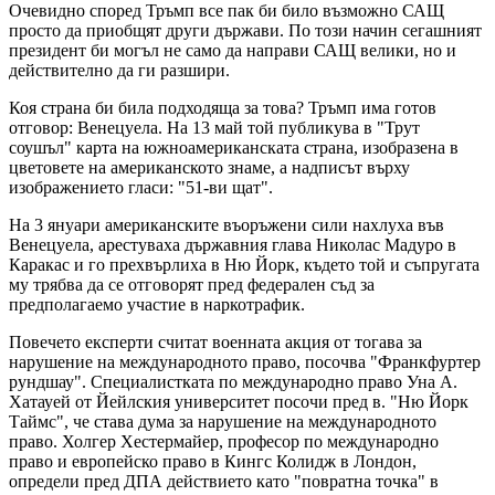
Очевидно според Тръмп все пак би било възможно САЩ
просто да приобщят други държави. По този начин сегашният
президент би могъл не само да направи САЩ велики, но и
действително да ги разшири.
Коя страна би била подходяща за това? Тръмп има готов
отговор: Венецуела. На 13 май той публикува в "Трут
соушъл" карта на южноамериканската страна, изобразена в
цветовете на американското знаме, а надписът върху
изображението гласи: "51-ви щат".
На 3 януари американските въоръжени сили нахлуха във
Венецуела, арестуваха държавния глава Николас Мадуро в
Каракас и го прехвърлиха в Ню Йорк, където той и съпругата
му трябва да се отговорят пред федерален съд за
предполагаемо участие в наркотрафик.
Повечето експерти считат военната акция от тогава за
нарушение на международното право, посочва "Франкфуртер
рундшау". Специалистката по международно право Уна А.
Хатауей от Йейлския университет посочи пред в. "Ню Йорк
Таймс", че става дума за нарушение на международното
право. Холгер Хестермайер, професор по международно
право и европейско право в Кингс Колидж в Лондон,
определи пред ДПА действието като "повратна точка" в