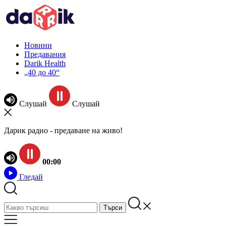
Новини
Предавания
Darik Health
„40 до 40“
Слушай
Слушай
Дарик радио - предаване на живо!
00:00
Гледай