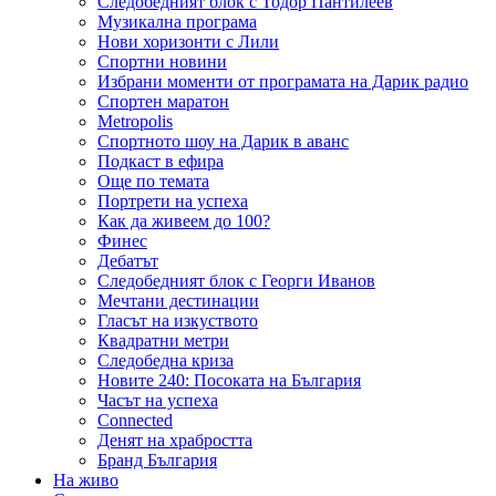
Следобедният блок с Тодор Пантилеев
Музикална програма
Нови хоризонти с Лили
Спортни новини
Избрани моменти от програмата на Дарик радио
Спортен маратон
Metropolis
Спортното шоу на Дарик в аванс
Подкаст в ефира
Още по темата
Портрети на успеха
Как да живеем до 100?
Финес
Дебатът
Следобедният блок с Георги Иванов
Мечтани дестинации
Гласът на изкуството
Квадратни метри
Следобедна криза
Новите 240: Посоката на България
Часът на успеха
Connected
Денят на храбростта
Бранд България
На живо