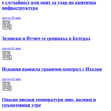
е случайност или опит за удар по критична
инфраструктура
преди 39 мин
Зеленски и Вучич се срещнаха в Белград
преди 41 мин
Испания въвежда граничен контрол с Италия
преди 45 мин
Опасно високи температури днес, валежи и
гръмотевици утре