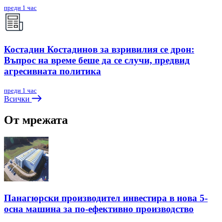
преди 1 час
Костадин Костадинов за взривилия се дрон:
Въпрос на време беше да се случи, предвид
агресивната политика
преди 1 час
Всички
От мрежата
Панагюрски производител инвестира в нова 5-
осна машина за по-ефективно производство