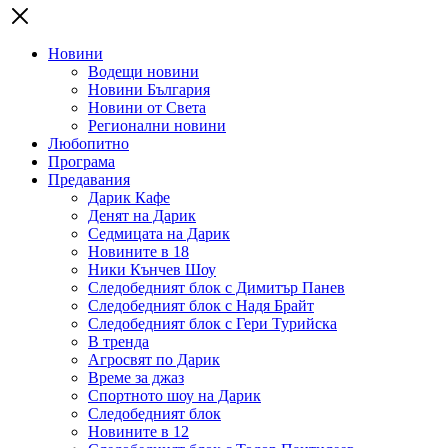
Новини
Водещи новини
Новини България
Новини от Света
Регионални новини
Любопитно
Програма
Предавания
Дарик Кафе
Денят на Дарик
Седмицата на Дарик
Новините в 18
Ники Кънчев Шоу
Следобедният блок с Димитър Панев
Следобедният блок с Надя Брайт
Следобедният блок с Гери Турийска
В тренда
Агросвят по Дарик
Време за джаз
Спортното шоу на Дарик
Следобедният блок
Новините в 12