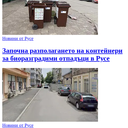
Новини от Русе
Започна разполагането на контейнери
за биоразградими отпадъци в Русе
Новини от Русе