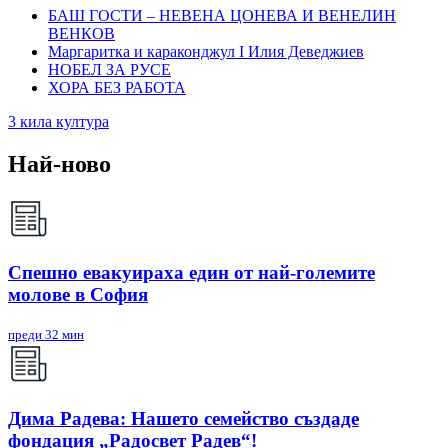
БАШ ГОСТИ – НЕВЕНА ЦОНЕВА И ВЕНЕЛИН
ВЕНКОВ
Маргаритка и караконджул I Илия Деведжиев
НОБЕЛ ЗА РУСЕ
ХОРА БЕЗ РАБОТА
3 кила култура
Най-ново
Спешно евакуираха един от най-големите
молове в София
преди 32 мин
Дима Радева: Нашето семейство създаде
фондация „Радосвет Радев“!