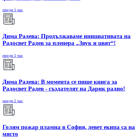
преди 1 час
Дима Радева: Продължаваме инициативата на
Радосвет Радев за пленера „Звук и цвят“!
преди 1 час
Дима Радева: В момента се пише книга за
Радосвет Радев - създателят на Дарик радио!
преди 1 час
Голям пожар пламна в София, девет екипа са на
място