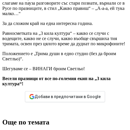
слагаме на пауза разговорите със стари познати, върнали се в
Русе по празниците, в стил „Какво правиш“ – „А-а-а, ей тука
малко…“
За да сложим край на една интересна година.
Равносметката на „3 кила култура“ – какво се случи с
водещите, какво не се случи, какво въобще свършиха тия
тримата, освен през цялото време да дуднат по микрофоните!
Положението е „Трима души в едно студио (без да броим
Светльо)“.
Шегуваме се – ВИНАГИ броим Светльо!
Весели празници от все по-големия екип на „3 кила
култура“!
Добави в предпочитани в Google
Още по темата