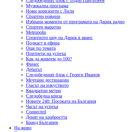
Следобедният блок с Тодор Пантилеев
Музикална програма
Нови хоризонти с Лили
Спортни новини
Избрани моменти от програмата на Дарик радио
Спортен маратон
Metropolis
Спортното шоу на Дарик в аванс
Подкаст в ефира
Още по темата
Портрети на успеха
Как да живеем до 100?
Финес
Дебатът
Следобедният блок с Георги Иванов
Мечтани дестинации
Гласът на изкуството
Квадратни метри
Следобедна криза
Новите 240: Посоката на България
Часът на успеха
Connected
Денят на храбростта
Бранд България
На живо