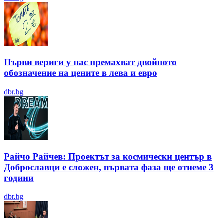
Първи вериги у нас премахват двойното
обозначение на цените в лева и евро
dbr.bg
Райчо Райчев: Проектът за космически център в
Доброславци е сложен, първата фаза ще отнеме 3
години
dbr.bg