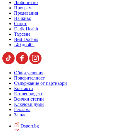
Любопитно
Програма
Предавания
На живо
Спорт
Darik Health
Търсене
Best Doctors
„40 до 40“
Общи условия
Поверителност
Съдържание от партньори
Контакти
Етичен кодекс
Всички статии
Ключови думи
Реклама
За нас
Dsport.bg