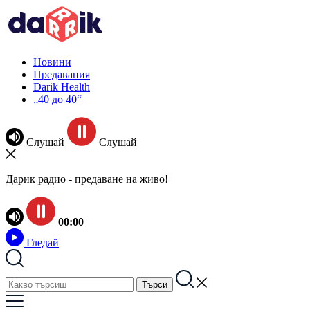
Новини
Предавания
Darik Health
„40 до 40“
Слушай
Слушай
Дарик радио - предаване на живо!
00:00
Гледай