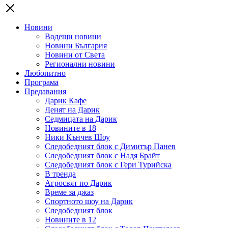
Новини
Водещи новини
Новини България
Новини от Света
Регионални новини
Любопитно
Програма
Предавания
Дарик Кафе
Денят на Дарик
Седмицата на Дарик
Новините в 18
Ники Кънчев Шоу
Следобедният блок с Димитър Панев
Следобедният блок с Надя Брайт
Следобедният блок с Гери Турийска
В тренда
Агросвят по Дарик
Време за джаз
Спортното шоу на Дарик
Следобедният блок
Новините в 12