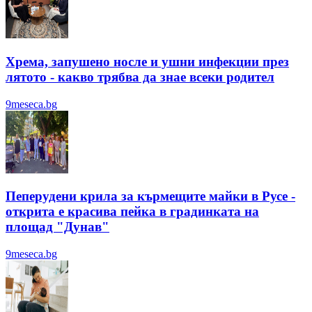
Хрема, запушено носле и ушни инфекции през
лятотo - какво трябва да знае всеки родител
9meseca.bg
Пеперудени крила за кърмещите майки в Русе -
открита е красива пейка в градинката на
площад "Дунав"
9meseca.bg