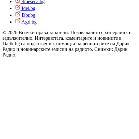
9meseca.bg
Idei.bg
Dbr.bg
Agri.bg
© 2026 Всички права запазени. Позоваването с хиперлинк е
задължително. Интервютата, коментарите и новините в
Darik.bg са подготвени с помощта на репортерите на Дарик
Радио и новинарските емисии на радиото. Снимки: Дарик
Радио.