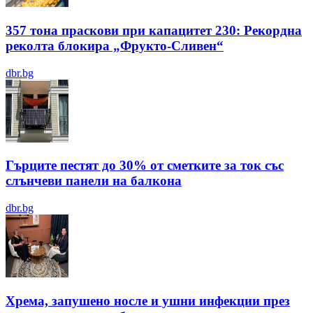
357 тона праскови при капацитет 230: Рекордна
реколта блокира „Фрукто-Сливен“
dbr.bg
Гърците пестят до 30% от сметките за ток със
слънчеви панели на балкона
dbr.bg
Хрема, запушено носле и ушни инфекции през