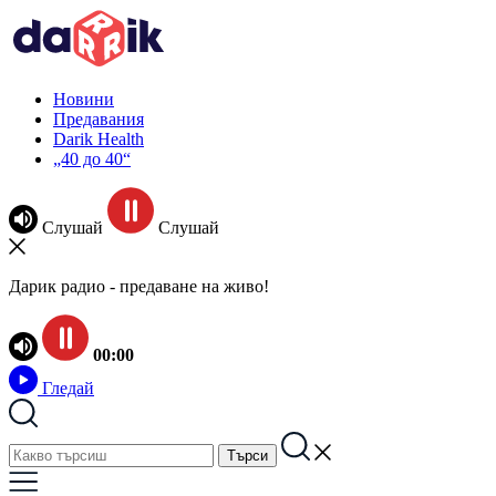
Новини
Предавания
Darik Health
„40 до 40“
Слушай
Слушай
Дарик радио - предаване на живо!
00:00
Гледай