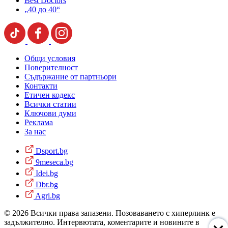
Best Doctors
„40 до 40“
Общи условия
Поверителност
Съдържание от партньори
Контакти
Етичен кодекс
Всички статии
Ключови думи
Реклама
За нас
Dsport.bg
9meseca.bg
Idei.bg
Dbr.bg
Agri.bg
© 2026 Всички права запазени. Позоваването с хиперлинк е
задължително. Интервютата, коментарите и новините в