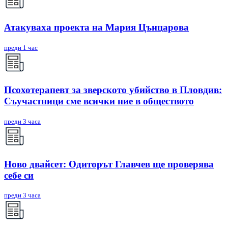
Атакуваха проекта на Мария Цънцарова
преди 1 час
Псохотерапевт за зверското убийство в Пловдив:
Съучастници сме всички ние в обществото
преди 3 часа
Ново двайсет: Одиторът Главчев ще проверява
себе си
преди 3 часа