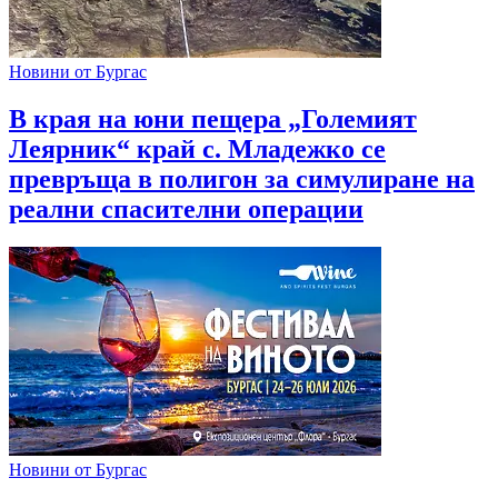
Новини от Бургас
В края на юни пещера „Големият
Леярник“ край с. Младежко се
превръща в полигон за симулиране на
реални спасителни операции
Новини от Бургас