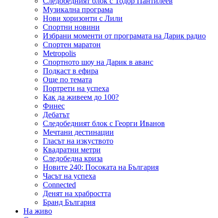
Следобедният блок с Тодор Пантилеев
Музикална програма
Нови хоризонти с Лили
Спортни новини
Избрани моменти от програмата на Дарик радио
Спортен маратон
Metropolis
Спортното шоу на Дарик в аванс
Подкаст в ефира
Още по темата
Портрети на успеха
Как да живеем до 100?
Финес
Дебатът
Следобедният блок с Георги Иванов
Мечтани дестинации
Гласът на изкуството
Квадратни метри
Следобедна криза
Новите 240: Посоката на България
Часът на успеха
Connected
Денят на храбростта
Бранд България
На живо