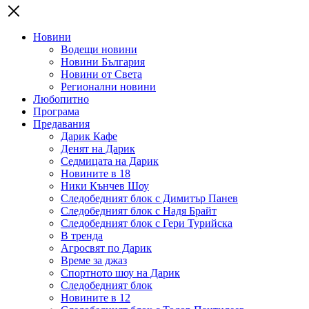
Новини
Водещи новини
Новини България
Новини от Света
Регионални новини
Любопитно
Програма
Предавания
Дарик Кафе
Денят на Дарик
Седмицата на Дарик
Новините в 18
Ники Кънчев Шоу
Следобедният блок с Димитър Панев
Следобедният блок с Надя Брайт
Следобедният блок с Гери Турийска
В тренда
Агросвят по Дарик
Време за джаз
Спортното шоу на Дарик
Следобедният блок
Новините в 12