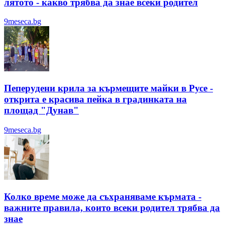
лятотo - какво трябва да знае всеки родител
9meseca.bg
Пеперудени крила за кърмещите майки в Русе -
открита е красива пейка в градинката на
площад "Дунав"
9meseca.bg
Колко време може да съхраняваме кърмата -
важните правила, които всеки родител трябва да
знае