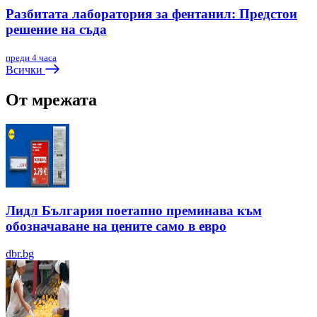
Разбитата лаборатория за фентанил: Предстои
решение на съда
преди 4 часа
Всички
От мрежата
Лидл България поетапно преминава към
обозначаване на цените само в евро
dbr.bg