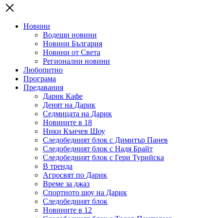
Новини
Водещи новини
Новини България
Новини от Света
Регионални новини
Любопитно
Програма
Предавания
Дарик Кафе
Денят на Дарик
Седмицата на Дарик
Новините в 18
Ники Кънчев Шоу
Следобедният блок с Димитър Панев
Следобедният блок с Надя Брайт
Следобедният блок с Гери Турийска
В тренда
Агросвят по Дарик
Време за джаз
Спортното шоу на Дарик
Следобедният блок
Новините в 12