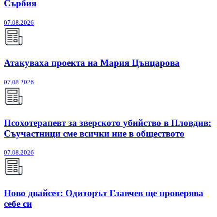
Сърбия
07.08.2026
Атакуваха проекта на Мария Цънцарова
07.08.2026
Псохотерапевт за зверското убийство в Пловдив:
Съучастници сме всички ние в обществото
07.08.2026
Ново двайсет: Одиторът Главчев ще проверява
себе си