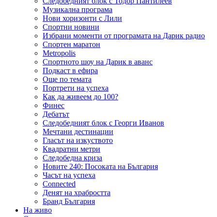
Следобедният блок с Тодор Пантилеев
Музикална програма
Нови хоризонти с Лили
Спортни новини
Избрани моменти от програмата на Дарик радио
Спортен маратон
Metropolis
Спортното шоу на Дарик в аванс
Подкаст в ефира
Още по темата
Портрети на успеха
Как да живеем до 100?
Финес
Дебатът
Следобедният блок с Георги Иванов
Мечтани дестинации
Гласът на изкуството
Квадратни метри
Следобедна криза
Новите 240: Посоката на България
Часът на успеха
Connected
Денят на храбростта
Бранд България
На живо