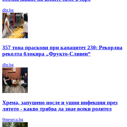
dbr.bg
357 тона праскови при капацитет 230: Рекордна
реколта блокира „Фрукто-Сливен“
dbr.bg
Хрема, запушено носле и ушни инфекции през
лятотo - какво трябва да знае всеки родител
9meseca.bg