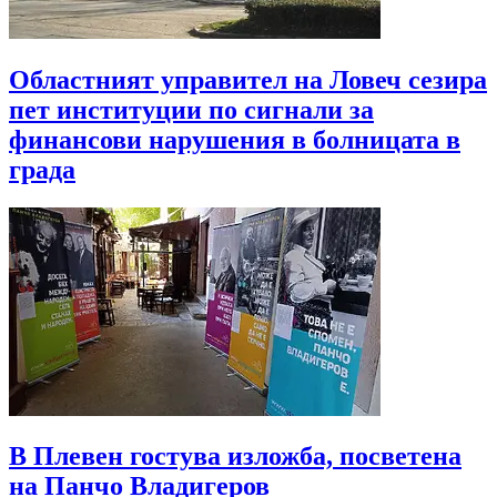
Областният управител на Ловеч сезира
пет институции по сигнали за
финансови нарушения в болницата в
града
В Плевен гостува изложба, посветена
на Панчо Владигеров