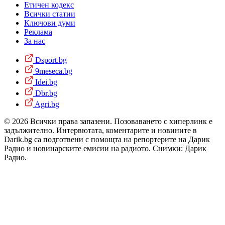
Етичен кодекс
Всички статии
Ключови думи
Реклама
За нас
Dsport.bg
9meseca.bg
Idei.bg
Dbr.bg
Agri.bg
© 2026 Всички права запазени. Позоваването с хиперлинк е
задължително. Интервютата, коментарите и новините в
Darik.bg са подготвени с помощта на репортерите на Дарик
Радио и новинарските емисии на радиото. Снимки: Дарик
Радио.