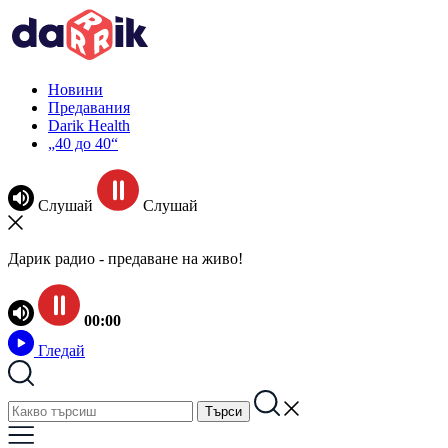
Новини
Предавания
Darik Health
„40 до 40“
Слушай
Слушай
Дарик радио - предаване на живо!
00:00
Гледай