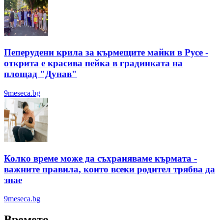
Пеперудени крила за кърмещите майки в Русе -
открита е красива пейка в градинката на
площад "Дунав"
9meseca.bg
Колко време може да съхраняваме кърмата -
важните правила, които всеки родител трябва да
знае
9meseca.bg
Времето