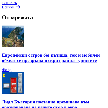
07.08.2026
Всички
От мрежата
Европейски остров без пътища, ток и мобилен
обхват се превръща в скрит рай за туристите
dbr.bg
Лидл България поетапно преминава към
обозначаване на цените само в евро