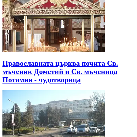
Православната църква почита Св.
мъченик Дометий и Св. мъченица
Потамия - чудотворица