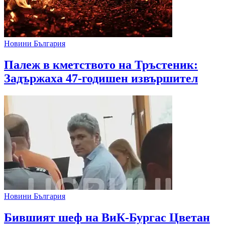
Новини България
Палеж в кметството на Тръстеник:
Задържаха 47-годишен извършител
Новини България
Бившият шеф на ВиК-Бургас Цветан