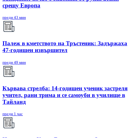
срещу Европа
преди 43 мин
Палеж в кметството на Тръстеник: Задържаха
47-годишен извършител
преди 49 мин
Кървава стрелба: 14-годишен ученик застреля
учител, рани трима и се самоуби в училище в
Тайланд
преди 1 час