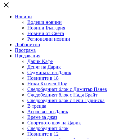
Новини
Водещи новини
Новини България
Новини от Света
Регионални новини
Любопитно
Програма
Предавания
Дарик Кафе
Денят на Дарик
Седмицата на Дарик
Новините в 18
Ники Кънчев Шоу
Следобедният блок с Димитър Панев
Следобедният блок с Надя Брайт
Следобедният блок с Гери Турийска
В тренда
Агросвят по Дарик
Време за джаз
Спортното шоу на Дарик
Следобедният блок
Новините в 12