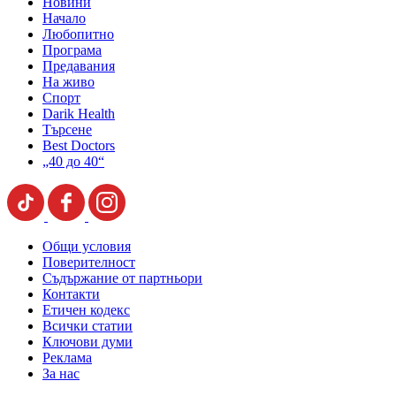
Новини
Начало
Любопитно
Програма
Предавания
На живо
Спорт
Darik Health
Търсене
Best Doctors
„40 до 40“
Общи условия
Поверителност
Съдържание от партньори
Контакти
Етичен кодекс
Всички статии
Ключови думи
Реклама
За нас