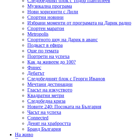
Следобедният блок с Тодор Пантилеев
Музикална програма
Нови хоризонти с Лили
Спортни новини
Избрани моменти от програмата на Дарик радио
Спортен маратон
Metropolis
Спортното шоу на Дарик в аванс
Подкаст в ефира
Още по темата
Портрети на успеха
Как да живеем до 100?
Финес
Дебатът
Следобедният блок с Георги Иванов
Мечтани дестинации
Гласът на изкуството
Квадратни метри
Следобедна криза
Новите 240: Посоката на България
Часът на успеха
Connected
Денят на храбростта
Бранд България
На живо