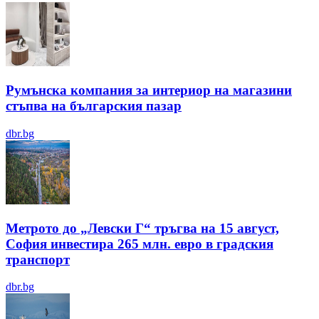
Румънска компания за интериор на магазини
стъпва на българския пазар
dbr.bg
Метрото до „Левски Г“ тръгва на 15 август,
София инвестира 265 млн. евро в градския
транспорт
dbr.bg