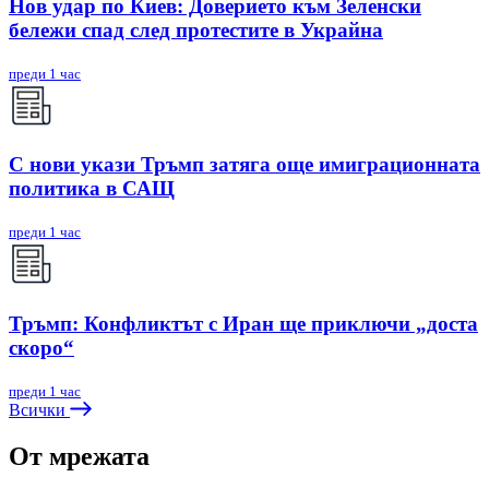
Нов удар по Киев: Доверието към Зеленски
бележи спад след протестите в Украйна
преди 1 час
С нови укази Тръмп затяга още имиграционната
политика в САЩ
преди 1 час
Тръмп: Конфликтът с Иран ще приключи „доста
скоро“
преди 1 час
Всички
От мрежата