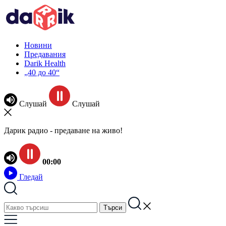
Новини
Предавания
Darik Health
„40 до 40“
Слушай
Слушай
Дарик радио - предаване на живо!
00:00
Гледай