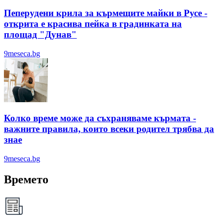
Пеперудени крила за кърмещите майки в Русе -
открита е красива пейка в градинката на
площад "Дунав"
9meseca.bg
Колко време може да съхраняваме кърмата -
важните правила, които всеки родител трябва да
знае
9meseca.bg
Времето