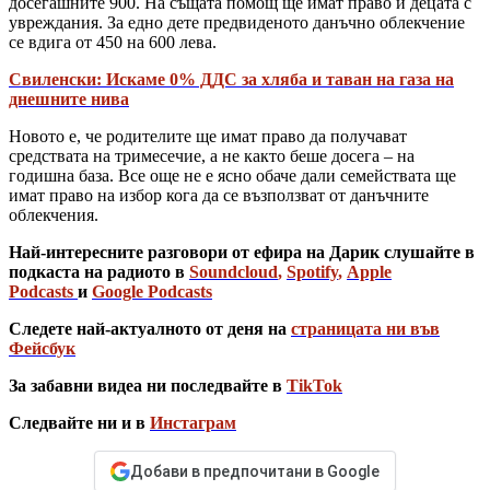
досегашните 900. На същата помощ ще имат право и децата с
увреждания. За едно дете предвиденото данъчно облекчение
се вдига от 450 на 600 лева.
Свиленски: Искаме 0% ДДС за хляба и таван на газа на
днешните нива
Новото е, че родителите ще имат право да получават
средствата на тримесечие, а не както беше досега – на
годишна база. Все още не е ясно обаче дали семействата ще
имат право на избор кога да се възползват от данъчните
облекчения.
Най-интересните разговори от ефира на Дарик слушайте в
подкаста на радиото в
Soundcloud
,
Spotify
,
Apple
Podcasts
и
Google Podcasts
Следете най-актуалното от деня на
страницата ни във
Фейсбук
За забавни видеа ни последвайте в
TikTok
Следвайте ни и в
Инстаграм
Добави в предпочитани в Google