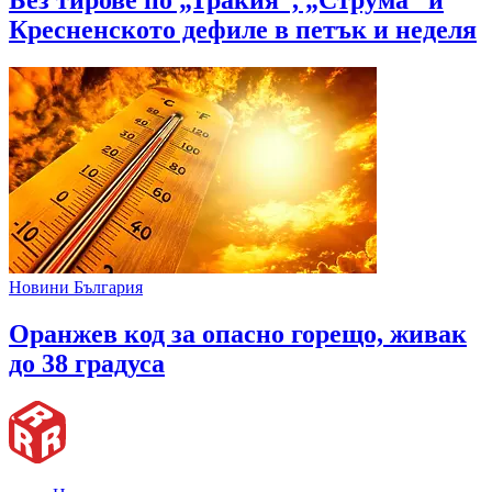
Без тирове по „Тракия”, „Струма” и
Кресненското дефиле в петък и неделя
Новини България
Оранжев код за опасно горещо, живак
до 38 градуса