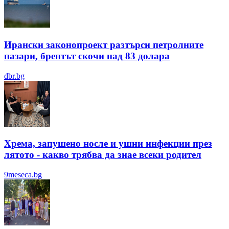
Ирански законопроект разтърси петролните
пазари, брентът скочи над 83 долара
dbr.bg
Хрема, запушено носле и ушни инфекции през
лятотo - какво трябва да знае всеки родител
9meseca.bg