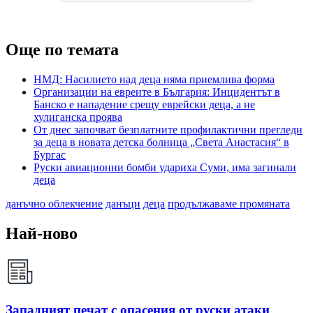
Още по темата
НМД: Насилието над деца няма приемлива форма
Организации на евреите в България: Инцидентът в
Банско е нападение срещу еврейски деца, а не
хулиганска проява
От днес започват безплатните профилактични прегледи
за деца в новата детска болница „Света Анастасия“ в
Бургас
Руски авиационни бомби удариха Суми, има загинали
деца
данъчно облекчение
данъци
деца
продължаваме промяната
Най-ново
Западният печат с опасения от руски атаки