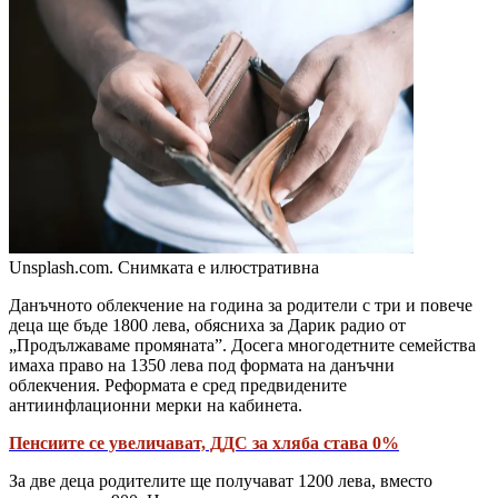
Unsplash.com. Снимката е илюстративна
Данъчното облекчение на година за родители с три и повече
деца ще бъде 1800 лева, обясниха за Дарик радио от
„Продължаваме промяната”. Досега многодетните семейства
имаха право на 1350 лева под формата на данъчни
облекчения. Реформата е сред предвидените
антиинфлационни мерки на кабинета.
Пенсиите се увеличават, ДДС за хляба става 0%
За две деца родителите ще получават 1200 лева, вместо