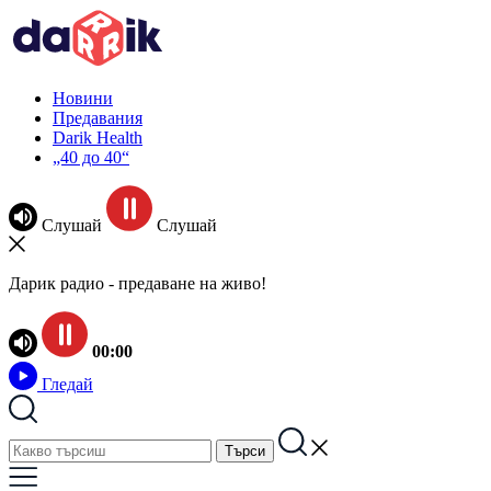
Новини
Предавания
Darik Health
„40 до 40“
Слушай
Слушай
Дарик радио - предаване на живо!
00:00
Гледай