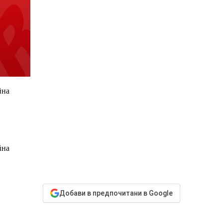
йна
йна
Добави в предпочитани в Google