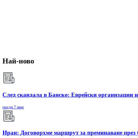
Най-ново
След скандала в Банско: Eврейски организации 
преди 7 мин
Иран: Договорхме маршрут за преминаване през