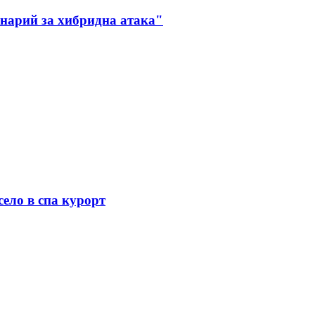
енарий за хибридна атака"
село в спа курорт