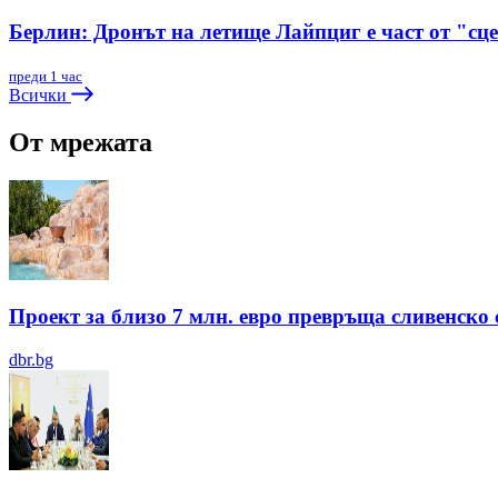
Берлин: Дронът на летище Лайпциг е част от "сц
преди 1 час
Всички
От мрежата
Проект за близо 7 млн. евро превръща сливенско 
dbr.bg