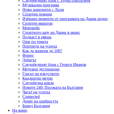
Следобедният блок с Тодор Пантилеев
Музикална програма
Нови хоризонти с Лили
Спортни новини
Избрани моменти от програмата на Дарик радио
Спортен маратон
Metropolis
Спортното шоу на Дарик в аванс
Подкаст в ефира
Още по темата
Портрети на успеха
Как да живеем до 100?
Финес
Дебатът
Следобедният блок с Георги Иванов
Мечтани дестинации
Гласът на изкуството
Квадратни метри
Следобедна криза
Новите 240: Посоката на България
Часът на успеха
Connected
Денят на храбростта
Бранд България
На живо