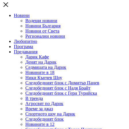
Новини
Водещи новини
Новини България
Новини от Света
Регионални новини
Любопитно
Програма
Предавания
Дарик Кафе
Денят на Дарик
Седмицата на Дарик
Новините в 18
Ники Кънчев Шоу
Следобедният блок с Димитър Панев
Следобедният блок с Надя Брайт
Следобедният блок с Гери Турийска
В тренда
Агросвят по Дарик
Време за джаз
Спортното шоу на Дарик
Следобедният блок
Новините в 12