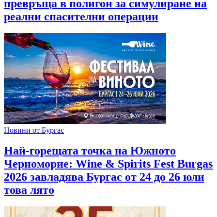
превръща в полигон за симулиране на
реални спасителни операции
Новини от Бургас
Най-горещата точка на Южното
Черноморие: Wine & Spirits Fest Burgas
2026 завладява Бургас от 24 до 26 юли
това лято