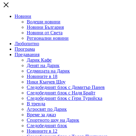
Новини
Водещи новини
Новини България
Новини от Света
Регионални новини
Любопитно
Програма
Предавания
Дарик Кафе
Денят на Дарик
Седмицата на Дарик
Новините в 18
Ники Кънчев Шоу
Следобедният блок с Димитър Панев
Следобедният блок с Надя Брайт
Следобедният блок с Гери Турийска
В тренда
Агросвят по Дарик
Време за джаз
Спортното шоу на Дарик
Следобедният блок
Новините в 12