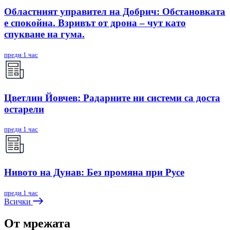
Областният управител на Добрич: Обстановката
е спокойна. Взривът от дрона – чут като
спукване на гума.
преди 1 час
Цветлин Йовчев: Радарните ни системи са доста
остарели
преди 1 час
Нивото на Дунав: Без промяна при Русе
преди 1 час
Всички
От мрежата