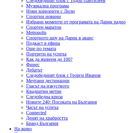
Следобедният блок с Тодор Пантилеев
Музикална програма
Нови хоризонти с Лили
Спортни новини
Избрани моменти от програмата на Дарик радио
Спортен маратон
Metropolis
Спортното шоу на Дарик в аванс
Подкаст в ефира
Още по темата
Портрети на успеха
Как да живеем до 100?
Финес
Дебатът
Следобедният блок с Георги Иванов
Мечтани дестинации
Гласът на изкуството
Квадратни метри
Следобедна криза
Новите 240: Посоката на България
Часът на успеха
Connected
Денят на храбростта
Бранд България
На живо