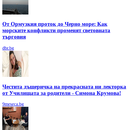
От Ормузкия проток до Черно море: Как
морските конфликти променят световната
търговия
dbr.bg
Честита дъщеричка на прекрасната ни лекторка
от Училищата за родители - Симона Крумова!
9meseca.bg