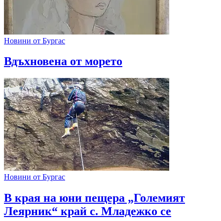
Новини от Бургас
Вдъхновена от морето
Новини от Бургас
В края на юни пещера „Големият
Леярник“ край с. Младежко се