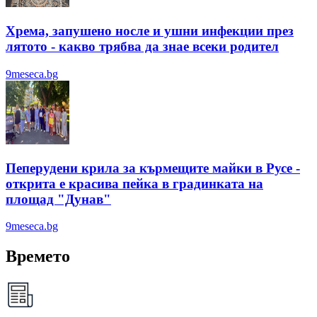
Хрема, запушено носле и ушни инфекции през
лятотo - какво трябва да знае всеки родител
9meseca.bg
Пеперудени крила за кърмещите майки в Русе -
открита е красива пейка в градинката на
площад "Дунав"
9meseca.bg
Времето