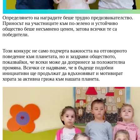
Определянето на наградите беше трудно предизвикателство.
Приносът на участниците към по-зелено и устойчиво
общество беше несъмнено ценен, затова всички те са
победители.
Този конкурс не само подчерта важността на отговорното
поведение към планетата, но и заздрави обществото,
показвайки, че всеки може да допринесе за положителна
промяна. Всички се надяваме, че в бъдеще подобни
инициативи ще продължат да вдъхновяват и мотивират
хората за активна грижа към нашата планета.