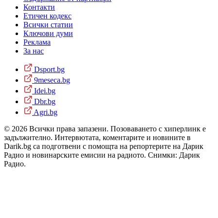
Контакти
Етичен кодекс
Всички статии
Ключови думи
Реклама
За нас
Dsport.bg
9meseca.bg
Idei.bg
Dbr.bg
Agri.bg
© 2026 Всички права запазени. Позоваването с хиперлинк е
задължително. Интервютата, коментарите и новините в
Darik.bg са подготвени с помощта на репортерите на Дарик
Радио и новинарските емисии на радиото. Снимки: Дарик
Радио.