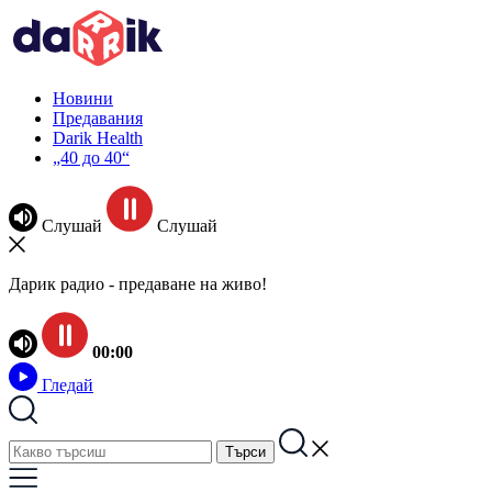
Новини
Предавания
Darik Health
„40 до 40“
Слушай
Слушай
Дарик радио - предаване на живо!
00:00
Гледай