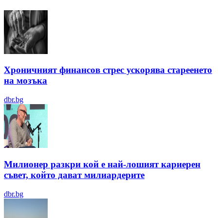
Хроничният финансов стрес ускорява стареенето
на мозъка
dbr.bg
Милионер разкри кой е най-лошият кариерен
съвет, който дават милиардерите
dbr.bg