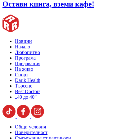
Остави книга, вземи кафе!
Новини
Начало
Любопитно
Програма
Предавания
На живо
Спорт
Darik Health
Търсене
Best Doctors
„40 до 40“
Общи условия
Поверителност
Съдържание от партньори