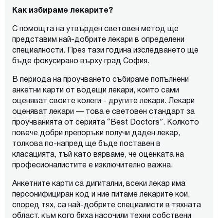
Как избираме лекарите?
С помощта на утвърден световен метод ще
представим най-добрите лекари в определени
специалности. През тази година изследването ще
бъде фокусирано върху град София.
В периода на проучването събираме попълнени
анкетни карти от водещи лекари, които сами
оценяват своите колеги - другите лекари. Лекари
оценяват лекари — това е световен стандарт за
проучванията от серията “Best Doctors”. Колкото
повече добри препоръки получи даден лекар,
толкова по-напред ще бъде поставен в
класацията, тъй като вярваме, че оценката на
професионалистите е изключително важна.
Анкетните карти са дигитални, всеки лекар има
персонифициран код и ние питаме лекарите кои,
според тях, са най-добрите специалисти в тяхната
област, към кого биха насочили техни собствени