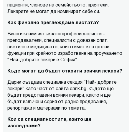
пациенти, членове на семейството, приятели.
Лекарите не могат да номинират себе си.
Как финално преглеждаме листата?
Винаги каним изтъкнати професионалисти -
преподаватели, специалисти с доказан опит,
светила в медицината, които имат контролни
функции при крайното изработване на проучването
“Най-добрите лекари в София”.
Къде могат да бъдат открити всички лекари?
Дарик създава специална секция “Най- добрите
лекари” като част от сайта darik.bg, където ще
бъдат представени всички лекари, както и ще
бъдат излъчени серия от радио предавания,
репортажи и материали по темата.
Кои са специалностите, които ще
изследваме?