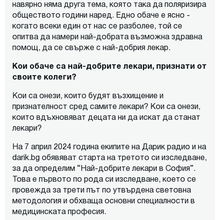
навярно няма друга тема, която така да поляризира
обществото години наред. Едно обаче е ясно -
когато всеки един от нас се разболее, той се
опитва да намери най-добрата възможна здравна
помощ, да се свърже с най-добрия лекар.
Кои обаче са най-добрите лекари, признати от
своите колеги?
Кои са онези, които будят възхищение и
признателност сред самите лекари? Кои са онези,
които вдъхновяват децата ни да искат да станат
лекари?
На 7 април 2024 година екипите на Дарик радио и на
darik.bg обявяват старта на третото си изследване,
за да определим “Най-добрите лекари в София”.
Това е първото по рода си изследване, което се
провежда за трети път по утвърдена световна
методология и обхваща основни специалности в
медицинската професия.