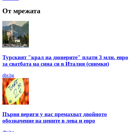
От мрежата
Турският "крал на дюнерите" плати 3 млн. евро
за сватбата на сина си в Италия (снимки)
dbr.bg
Първи вериги у нас премахват двойното
обозначение на цените в лева и евро