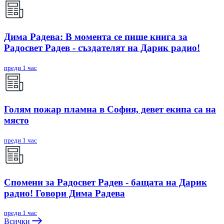
Дима Радева: В момента се пише книга за
Радосвет Радев - създателят на Дарик радио!
преди 1 час
Голям пожар пламна в София, девет екипа са на
място
преди 1 час
Спомени за Радосвет Радев - бащата на Дарик
радио! Говори Дима Радева
преди 1 час
Всички