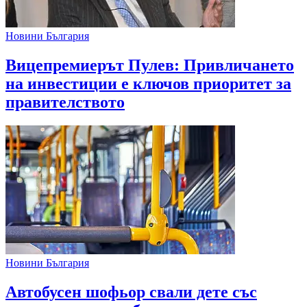
Новини България
Вицепремиерът Пулев: Привличането
на инвестиции е ключов приоритет за
правителството
Новини България
Автобусен шофьор свали дете със