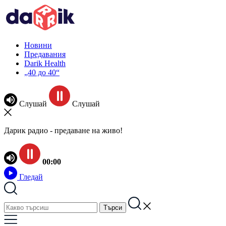
Новини
Предавания
Darik Health
„40 до 40“
Слушай
Слушай
Дарик радио - предаване на живо!
00:00
Гледай