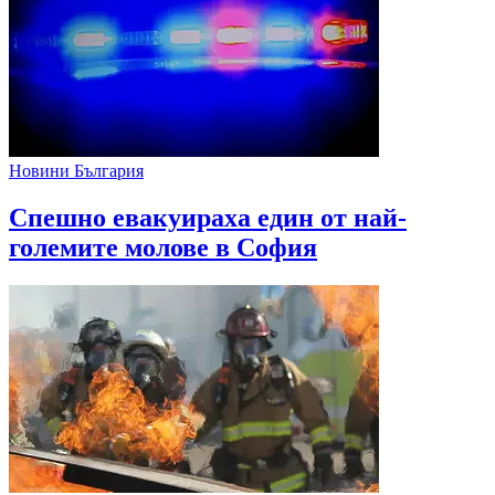
Новини България
Спешно евакуираха един от най-
големите молове в София