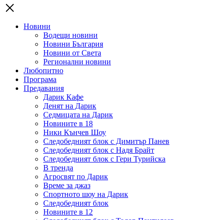
Новини
Водещи новини
Новини България
Новини от Света
Регионални новини
Любопитно
Програма
Предавания
Дарик Кафе
Денят на Дарик
Седмицата на Дарик
Новините в 18
Ники Кънчев Шоу
Следобедният блок с Димитър Панев
Следобедният блок с Надя Брайт
Следобедният блок с Гери Турийска
В тренда
Агросвят по Дарик
Време за джаз
Спортното шоу на Дарик
Следобедният блок
Новините в 12