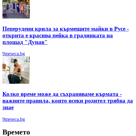
Пеперудени крила за кърмещите майки в Русе -
открита е красива пейка в градинката на
площад "Дунав"
9meseca.bg
Колко време може да съхраняваме кърмата -
важните правила, които всеки родител трябва да
знае
9meseca.bg
Времето