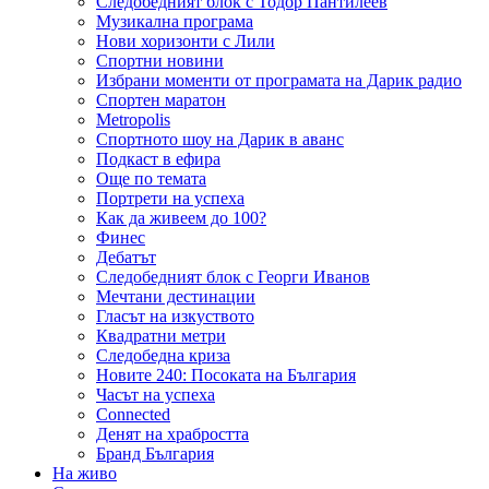
Следобедният блок с Тодор Пантилеев
Музикална програма
Нови хоризонти с Лили
Спортни новини
Избрани моменти от програмата на Дарик радио
Спортен маратон
Metropolis
Спортното шоу на Дарик в аванс
Подкаст в ефира
Още по темата
Портрети на успеха
Как да живеем до 100?
Финес
Дебатът
Следобедният блок с Георги Иванов
Мечтани дестинации
Гласът на изкуството
Квадратни метри
Следобедна криза
Новите 240: Посоката на България
Часът на успеха
Connected
Денят на храбростта
Бранд България
На живо