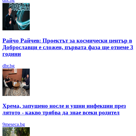
dbr.bg
Райчо Райчев: Проектът за космически център в
Доброславци е сложен, първата фаза ще отнеме 3
години
dbr.bg
Хрема, запушено носле и ушни инфекции през
лятотo - какво трябва да знае всеки родител
9meseca.bg