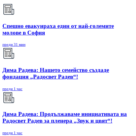
Спешно евакуираха един от най-големите
молове в София
преди 31 мин
Дима Радева: Нашето семейство създаде
фондация „Радосвет Радев“!
преди 1 час
Дима Радева: Продължаваме инициативата на
Радосвет Радев за пленера „Звук и цвят“!
преди 1 час