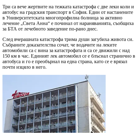
Три са вече жертвите на тежката катастрофа с две леки коли и
автобус на градския транспорт в София. Един от настанените
в Университетската многопрофилна болница за активно
лечение „Света Анна“ е починал от нараняванията, съобщиха
за БТА от лечебното заведение по-рано днес.
След вчерашната катастрофа трима души загубиха живота си.
Събраните доказателства сочат, че водачите на леките
автомобили са с вина за катастрофата и са се движили с над
150 км в час. Единият лек автомобил се е блъснал странично в
автобуса и го е преобърнал на една страна, като се е врязал
почти изцяло в него.