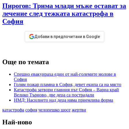
Пирогов: Трима млади мъже остават за
лечение след тежката катастрофа в
София
Добави в предпочитани в Google
Още по темата
Спешно евакуираха един от най-големите молове в
София
Голям пожар пламна в София, девет екипа са на място
Катастрофа затвори главния път София – Варна край
Велико Търново, две деца са пострадали
НМД: Насилието над деца няма приемлива форма
катастрофа
софия
челопешко шосе
жертви
Най-ново