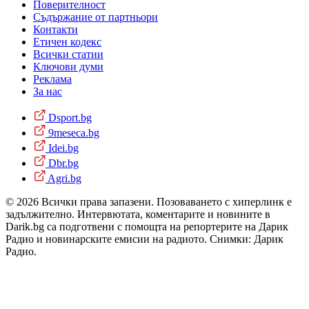
Поверителност
Съдържание от партньори
Контакти
Етичен кодекс
Всички статии
Ключови думи
Реклама
За нас
Dsport.bg
9meseca.bg
Idei.bg
Dbr.bg
Agri.bg
© 2026 Всички права запазени. Позоваването с хиперлинк е
задължително. Интервютата, коментарите и новините в
Darik.bg са подготвени с помощта на репортерите на Дарик
Радио и новинарските емисии на радиото. Снимки: Дарик
Радио.