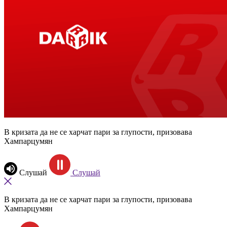
В кризата да не се харчат пари за глупости, призовава
Хампарцумян
Слушай
Слушай
В кризата да не се харчат пари за глупости, призовава
Хампарцумян