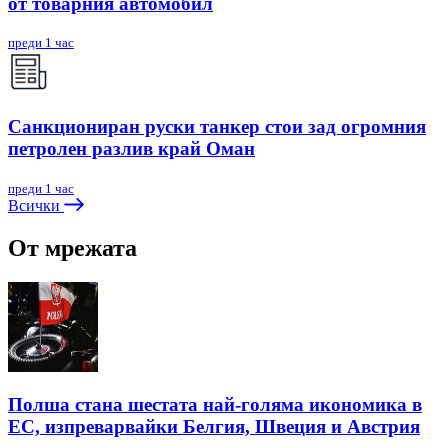
от товарния автомобил
преди 1 час
Санкциониран руски танкер стои зад огромния
петролен разлив край Оман
преди 1 час
Всички
От мрежата
Полша стана шестата най-голяма икономика в
ЕС, изпреварвайки Белгия, Швеция и Австрия