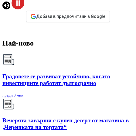
Добави в предпочитани в Google
Най-ново
Градовете се развиват устойчиво, когато
инвестициите работят дългосрочно
преди 3 мин
Вечерята завърши с купен десерт от магазина в
„Черешката на тортата“