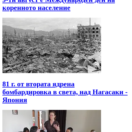
коренното население
81 г. от втората ядрена
бомбардировка в света, над Нагасаки -
Япония