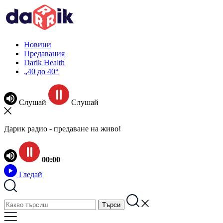
Новини
Предавания
Darik Health
„40 до 40“
Слушай
Слушай
Дарик радио - предаване на живо!
00:00
Гледай