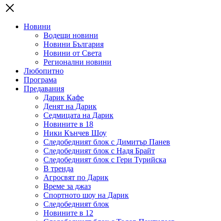
Новини
Водещи новини
Новини България
Новини от Света
Регионални новини
Любопитно
Програма
Предавания
Дарик Кафе
Денят на Дарик
Седмицата на Дарик
Новините в 18
Ники Кънчев Шоу
Следобедният блок с Димитър Панев
Следобедният блок с Надя Брайт
Следобедният блок с Гери Турийска
В тренда
Агросвят по Дарик
Време за джаз
Спортното шоу на Дарик
Следобедният блок
Новините в 12