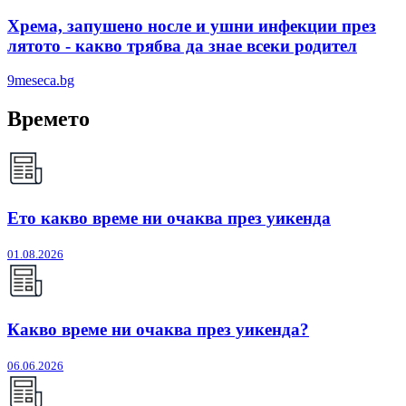
Хрема, запушено носле и ушни инфекции през
лятотo - какво трябва да знае всеки родител
9meseca.bg
Времето
Ето какво време ни очаква през уикенда
01.08.2026
Какво време ни очаква през уикенда?
06.06.2026