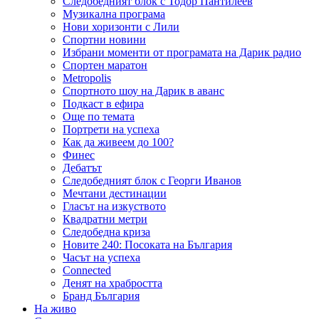
Следобедният блок с Тодор Пантилеев
Музикална програма
Нови хоризонти с Лили
Спортни новини
Избрани моменти от програмата на Дарик радио
Спортен маратон
Metropolis
Спортното шоу на Дарик в аванс
Подкаст в ефира
Още по темата
Портрети на успеха
Как да живеем до 100?
Финес
Дебатът
Следобедният блок с Георги Иванов
Мечтани дестинации
Гласът на изкуството
Квадратни метри
Следобедна криза
Новите 240: Посоката на България
Часът на успеха
Connected
Денят на храбростта
Бранд България
На живо