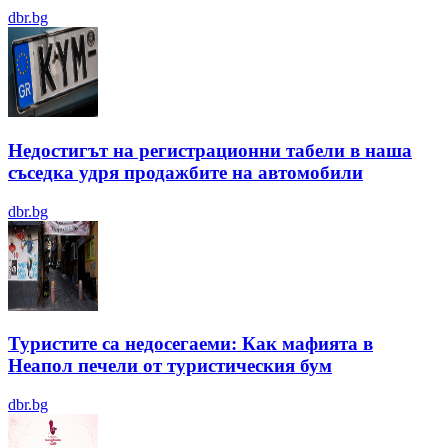
dbr.bg
Недостигът на регистрационни табели в наша
съседка удря продажбите на автомобили
dbr.bg
Туристите са недосегаеми: Как мафията в
Неапол печели от туристическия бум
dbr.bg