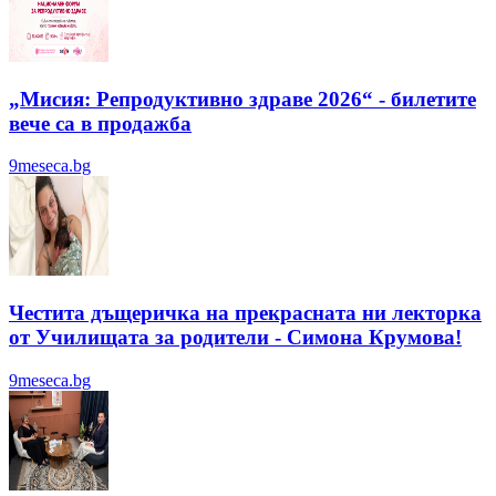
„Мисия: Репродуктивно здраве 2026“ - билетите
вече са в продажба
9meseca.bg
Честита дъщеричка на прекрасната ни лекторка
от Училищата за родители - Симона Крумова!
9meseca.bg