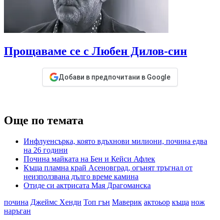
Прощаваме се с Любен Дилов-син
Добави в предпочитани в Google
Още по темата
Инфлуенсърка, която вдъхнови милиони, почина едва
на 26 години
Почина майката на Бен и Кейси Афлек
Къща пламна край Асеновград, огънят тръгнал от
неизползвана дълго време камина
Отиде си актрисата Мая Драгоманска
почина
Джеймс Хенди
Топ гън
Маверик
актоьор
къща
нож
наръган