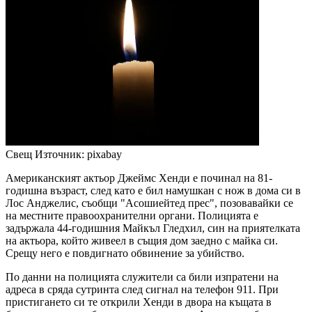
Свещ
Източник: pixabay
Американският актьор Джеймс Хенди е починал на 81-
годишна възраст, след като е бил намушкан с нож в дома си в
Лос Анджелис, съобщи "Асошиейтед прес", позовавайки се
на местните правоохранителни органи. Полицията е
задържала 44-годишния Майкъл Гледхил, син на приятелката
на актьора, който живеел в същия дом заедно с майка си.
Срещу него е повдигнато обвинение за убийство.
По данни на полицията служители са били изпратени на
адреса в сряда сутринта след сигнал на телефон 911. При
пристигането си те открили Хенди в двора на къщата в