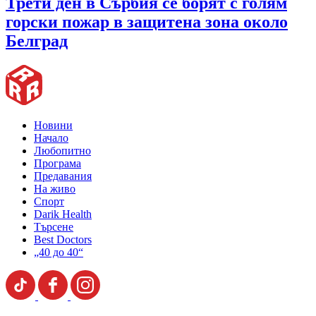
Трети ден в Сърбия се борят с голям
горски пожар в защитена зона около
Белград
Новини
Начало
Любопитно
Програма
Предавания
На живо
Спорт
Darik Health
Търсене
Best Doctors
„40 до 40“