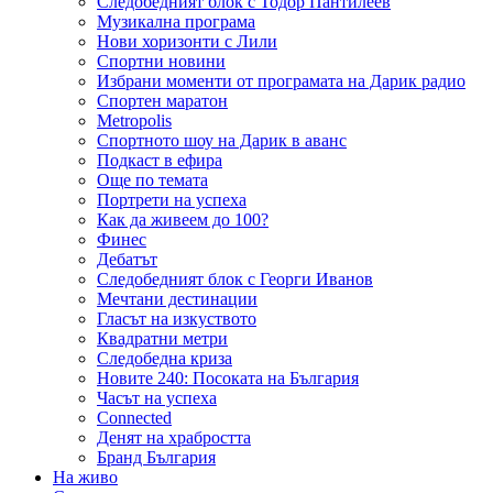
Следобедният блок с Тодор Пантилеев
Музикална програма
Нови хоризонти с Лили
Спортни новини
Избрани моменти от програмата на Дарик радио
Спортен маратон
Metropolis
Спортното шоу на Дарик в аванс
Подкаст в ефира
Още по темата
Портрети на успеха
Как да живеем до 100?
Финес
Дебатът
Следобедният блок с Георги Иванов
Мечтани дестинации
Гласът на изкуството
Квадратни метри
Следобедна криза
Новите 240: Посоката на България
Часът на успеха
Connected
Денят на храбростта
Бранд България
На живо