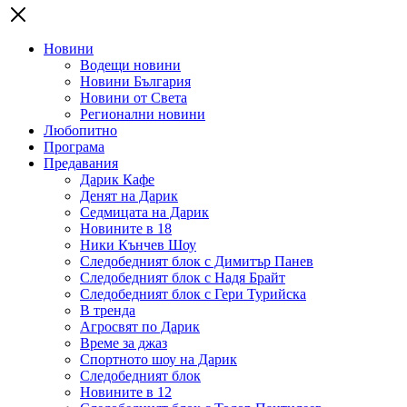
Новини
Водещи новини
Новини България
Новини от Света
Регионални новини
Любопитно
Програма
Предавания
Дарик Кафе
Денят на Дарик
Седмицата на Дарик
Новините в 18
Ники Кънчев Шоу
Следобедният блок с Димитър Панев
Следобедният блок с Надя Брайт
Следобедният блок с Гери Турийска
В тренда
Агросвят по Дарик
Време за джаз
Спортното шоу на Дарик
Следобедният блок
Новините в 12