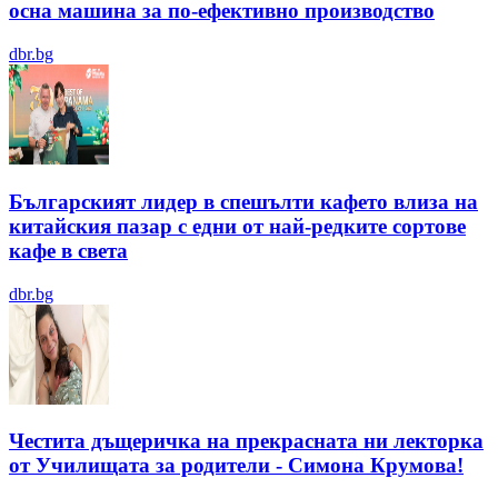
осна машина за по-ефективно производство
dbr.bg
Българският лидер в спешълти кафето влиза на
китайския пазар с едни от най-редките сортове
кафе в света
dbr.bg
Честита дъщеричка на прекрасната ни лекторка
от Училищата за родители - Симона Крумова!