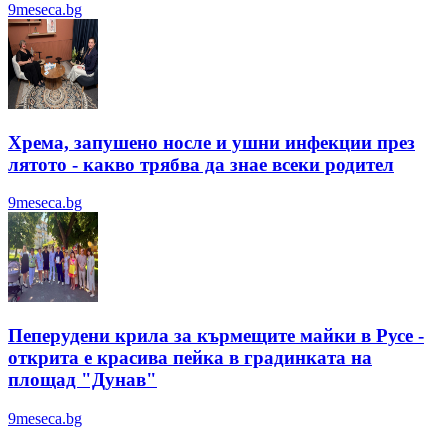
9meseca.bg
Хрема, запушено носле и ушни инфекции през
лятотo - какво трябва да знае всеки родител
9meseca.bg
Пеперудени крила за кърмещите майки в Русе -
открита е красива пейка в градинката на
площад "Дунав"
9meseca.bg