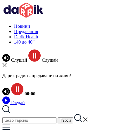
Новини
Предавания
Darik Health
„40 до 40“
Слушай
Слушай
Дарик радио - предаване на живо!
00:00
Гледай