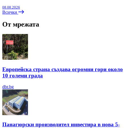
08.08.2026
Всички
От мрежата
Европейска страна създава огромни гори около
10 големи града
dbr.bg
Панагюрски производител инвестира в нова 5-