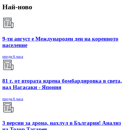
Най-ново
9-ти август е Международен ден на коренното
население
преди 6 часа
81 г. от втората ядрена бомбардировка в света,
над Нагасаки - Япония
преди 6 часа
3 версии за дрона, нахлул в България! Анализ
на Тодор Тагарев