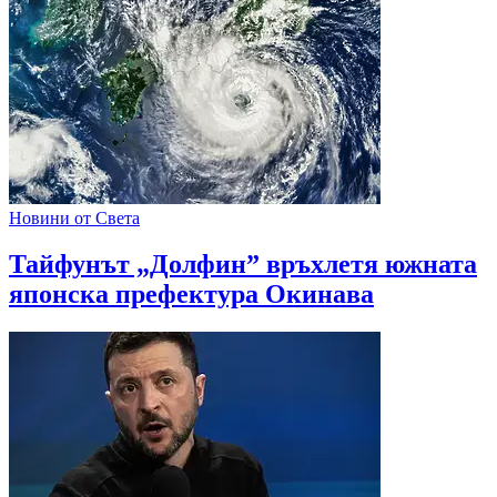
Новини от Света
Тайфунът „Долфин” връхлетя южната
японска префектура Окинава