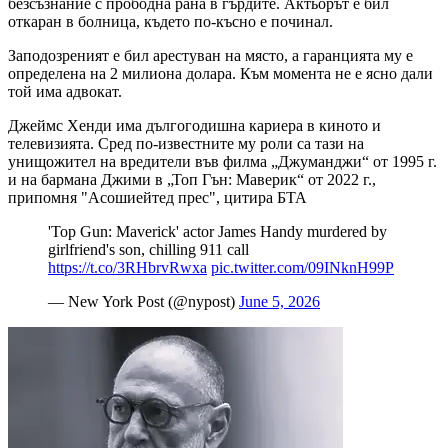
безсъзнание с прободна рана в гърдите. Актьорът е бил
откаран в болница, където по-късно е починал.
Заподозреният е бил арестуван на място, а гаранцията му е
определена на 2 милиона долара. Към момента не е ясно дали
той има адвокат.
Джеймс Хенди има дългогодишна кариера в киното и
телевизията. Сред по-известните му роли са тази на
унищожител на вредители във филма „Джуманджи“ от 1995 г.
и на бармана Джими в „Топ Гън: Маверик“ от 2022 г.,
припомня "Асошиейтед прес", цитира БТА
'Top Gun: Maverick' actor James Handy murdered by
girlfriend's son, chilling 911 call
https://t.co/3RHbrvRwxa
pic.twitter.com/09INknH99P
— New York Post (@nypost)
June 5, 2026